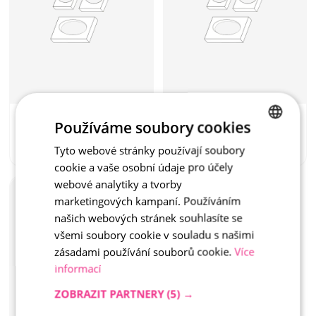
Používáme soubory cookies
Hladký Přírodní
Hladký Přírodní
121 Kč
 / ks
156 Kč
 / ks
Tyto webové stránky používají soubory
CZECH
ID: PT0237
Cena s DPH
ID: PT0011
Cena s DPH
cookie a vaše osobní údaje pro účely
ENGLISH
webové analytiky a tvorby
Podkladová podložka 
marketingových kampaní. Používáním
pod hydrant 55x45x7,5
našich webových stránek souhlasíte se
Samostatný prvek
všemi soubory cookie v souladu s našimi
zásadami používání souborů cookie.
Více
informací
ZOBRAZIT PARTNERY
(5) →