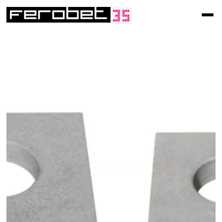
/
Technické prvky
Technický prvek
Podkladová podložka
121 Kč
od 
Cena s DPH