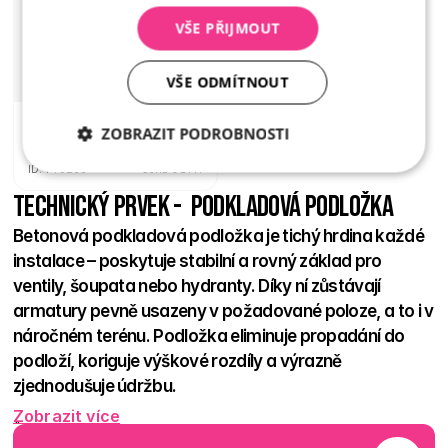
VŠE PŘIJMOUT
VŠE ODMÍTNOUT
Hladký Přírodní
ZOBRAZIT PODROBNOSTI
378 Kč
 / ks
ID: PT0238
Cena s DPH
Nezbytně
Analytika
Marketing
nutné
Technický prvek -  Podkladová podložka
soubory
Betonová podkladová podložka je tichý hrdina každé 
instalace – poskytuje stabilní a rovný základ pro 
ventily, šoupata nebo hydranty. Díky ní zůstávají 
armatury pevně usazeny v požadované poloze, a to i v 
náročném terénu. Podložka eliminuje propadání do 
Nezbytně nutné soubory
Analytika
podloží, koriguje výškové rozdíly a výrazně 
Marketing
zjednodušuje údržbu. 
Nezbytně nutné soubory cookie umožňují základní
Zobrazit více
funkce webových stránek, jako je přihlášení
Žádné křivé napojení, žádné dodatečné kopání – jen pevný a 
uživatele a správa účtu. Webové stránky nelze bez