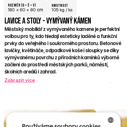
Rozměr (D × š × V)
hmotnost
 cm
180 × 
60 × 
80
105 kg /
 ks
Lavice a stoly - Vymývaný kámen
Městský mobiliář z vymývaného kamene je perfektní 
volbou pro ty, kdo hledají esteticky laděné a funkční 
prvky do veřejného i soukromého prostoru. Betonové 
lavičky, květináče, odpadkové koše i sloupky se díky 
vymývanému povrchu z přírodních kamínků výborně 
začlení do prostředí městských parků, náměstí, 
školních areálů i zahrad. 
Zobrazit více
Vyznačují se vysokou odolností vůči povětrnostním vlivům, 
minimálními nároky na údržbu a dlouhou životností. Jemná 
textura přírodních kamenů vytváří přívětivý, elegantní vzhled, 
který zútulní každé místo. 
Tento mobiliář nejen slouží, ale také dotváří atmosféru – 
zkrátka praktické a krásné řešení pro moderní veřejný prostor 
Používáme soubory cookies