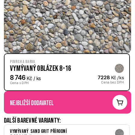
Povrch a barva
Vymývaný Oblázek 8-16
8 746
7228
 Kč / ks
 Kč / ks
Cena bez DPH
Cena s DPH
nejbližší dodavatel
Další barevné varianty:
Vymývaný  Sand Grit přírodní