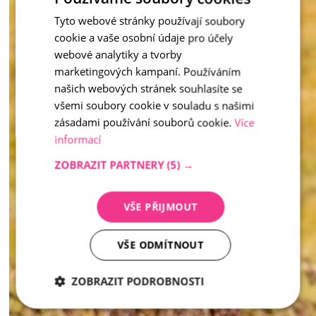
i soukromou zahradu. 
Tyto webové stránky používají soubory
CZECH
inspirace - Vymývaný kámen
cookie a vaše osobní údaje pro účely
ENGLISH
webové analytiky a tvorby
marketingových kampaní. Používáním
našich webových stránek souhlasíte se
všemi soubory cookie v souladu s našimi
zásadami používání souborů cookie.
Více
informací
ZOBRAZIT PARTNERY
(5) →
VŠE PŘIJMOUT
VŠE ODMÍTNOUT
ZOBRAZIT PODROBNOSTI
Nezbytně
Analytika
Marketing