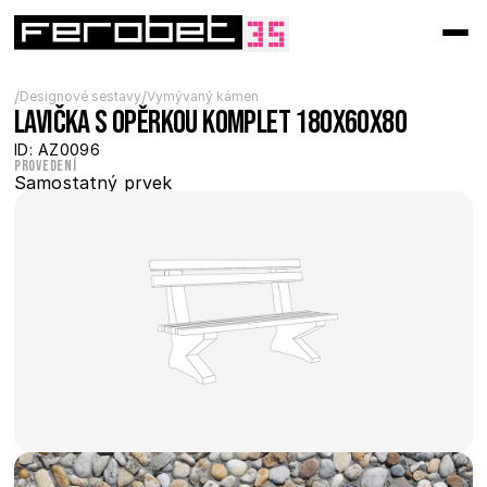
/
/
Designové sestavy
Vymývaný kámen
Lavička s opěrkou komplet 180x60x80
ID: AZ0096
Provedení
Samostatný prvek