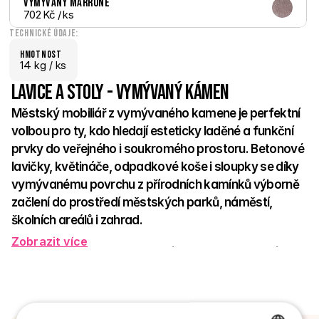
Vymývaný Marrone
702 Kč
 / ks
Technické údaje:
hmotnost
14 kg /
 ks
Lavice a stoly - Vymývaný kámen
Městský mobiliář z vymývaného kamene je perfektní 
volbou pro ty, kdo hledají esteticky laděné a funkční 
prvky do veřejného i soukromého prostoru. Betonové 
lavičky, květináče, odpadkové koše i sloupky se díky 
vymývanému povrchu z přírodních kamínků výborně 
začlení do prostředí městských parků, náměstí, 
školních areálů i zahrad. 
Zobrazit více
Vyznačují se vysokou odolností vůči povětrnostním vlivům, 
minimálními nároky na údržbu a dlouhou životností. Jemná 
textura přírodních kamenů vytváří přívětivý, elegantní vzhled, 
který zútulní každé místo. 