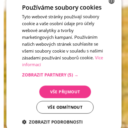
Tento mobiliář nejen slouží, ale také dotváří atmosféru – 
Používáme soubory cookies
zkrátka praktické a krásné řešení pro moderní veřejný prostor 
Tyto webové stránky používají soubory
CZECH
i soukromou zahradu. 
cookie a vaše osobní údaje pro účely
ENGLISH
inspirace - Vymývaný kámen
webové analytiky a tvorby
marketingových kampaní. Používáním
našich webových stránek souhlasíte se
všemi soubory cookie v souladu s našimi
zásadami používání souborů cookie.
Více
informací
ZOBRAZIT PARTNERY
(5) →
VŠE PŘIJMOUT
VŠE ODMÍTNOUT
ZOBRAZIT PODROBNOSTI