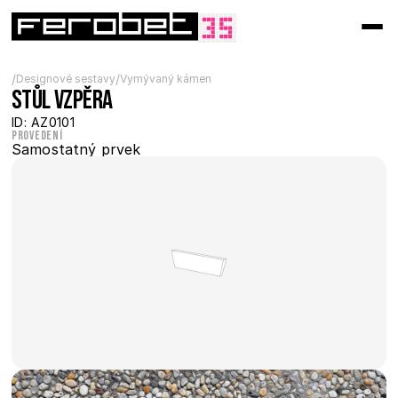
/
/
Designové sestavy
Vymývaný kámen
Stůl vzpěra
ID: AZ0101
Provedení
Samostatný prvek