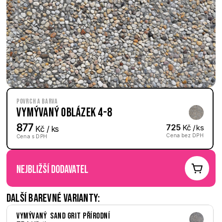
Povrch a barva
Vymývaný Oblázek 4-8
877
725
 Kč / ks
 Kč / ks
Cena bez DPH
Cena s DPH
nejbližší dodavatel
Další barevné varianty:
Vymývaný  Sand Grit přírodní