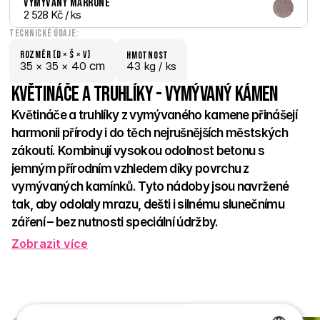
Vymývaný Marrone
2 528 Kč
 / ks
Technické údaje:
Rozměr (D × š × V)
hmotnost
 cm
35 × 
35 × 
40
43 kg /
 ks
Květináče a truhlíky - Vymývaný kámen
Květináče a truhlíky z vymývaného kamene přinášejí 
harmonii přírody i do těch nejrušnějších městských 
zákoutí. Kombinují vysokou odolnost betonu s 
jemným přírodním vzhledem díky povrchu z 
vymývaných kamínků. Tyto nádoby jsou navržené 
tak, aby odolaly mrazu, dešti i silnému slunečnímu 
záření – bez nutnosti speciální údržby. 
Zobrazit více
Ideální pro osázení květinami, bylinkami i okrasnými dřevinami. 
Skvěle zapadnou do veřejných parků, městských ulic i 
soukromých zahrad. Jejich čisté linie a přírodní povrch působí 
přirozeně a zároveň elegantně. Díky různým tvarům a 
velikostem se snadno kombinují s dalšími prvky městského 