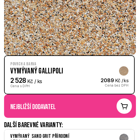
Povrch a barva
Vymývaný Gallipoli
2 528
2089
 Kč / ks
 Kč / ks
Cena bez DPH
Cena s DPH
nejbližší dodavatel
Další barevné varianty:
Vymývaný  Sand Grit přírodní