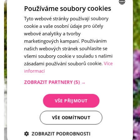
mobiliáře nebo zahradní architektury. 
Používáme soubory cookies
Tyto webové stránky používají soubory
CZECH
Stylové, pevné a nadčasové – takové jsou květináče z 
vymývaného kamene. 
cookie a vaše osobní údaje pro účely
ENGLISH
inspirace - Vymývaný kámen
webové analytiky a tvorby
marketingových kampaní. Používáním
našich webových stránek souhlasíte se
všemi soubory cookie v souladu s našimi
zásadami používání souborů cookie.
Více
informací
ZOBRAZIT PARTNERY
(5) →
VŠE PŘIJMOUT
VŠE ODMÍTNOUT
ZOBRAZIT PODROBNOSTI