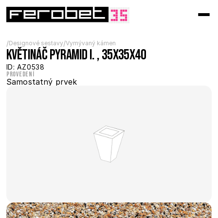
/
/
Designové sestavy
Vymývaný kámen
Květináč Pyramid I. , 35x35x40
ID: AZ0538
Provedení
Samostatný prvek