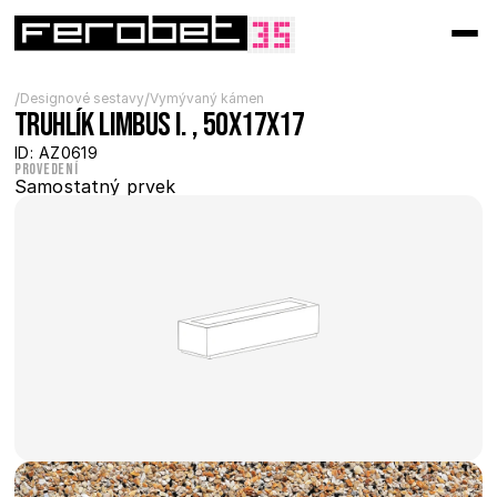
/
/
Designové sestavy
Vymývaný kámen
Truhlík Limbus I. , 50x17x17
ID: AZ0619
Provedení
Samostatný prvek