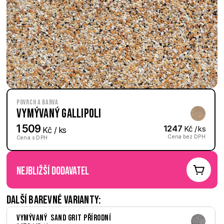
Povrch a barva
Vymývaný Gallipoli
1 509
1247
 Kč / ks
 Kč / ks
Cena bez DPH
Cena s DPH
nejbližší dodavatel
Další barevné varianty:
Vymývaný  Sand Grit přírodní