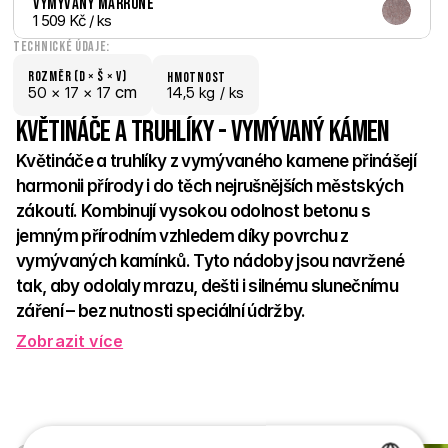
Vymývaný Marrone
1 509 Kč
 / ks
Technické údaje:
Rozměr (D × š × V)
hmotnost
 cm
50 × 
17 × 
17
14,5 kg /
 ks
Květináče a truhlíky - Vymývaný kámen
Květináče a truhlíky z vymývaného kamene přinášejí 
harmonii přírody i do těch nejrušnějších městských 
zákoutí. Kombinují vysokou odolnost betonu s 
jemným přírodním vzhledem díky povrchu z 
vymývaných kamínků. Tyto nádoby jsou navržené 
tak, aby odolaly mrazu, dešti i silnému slunečnímu 
záření – bez nutnosti speciální údržby. 
Zobrazit více
Ideální pro osázení květinami, bylinkami i okrasnými dřevinami. 
Skvěle zapadnou do veřejných parků, městských ulic i 
soukromých zahrad. Jejich čisté linie a přírodní povrch působí 
přirozeně a zároveň elegantně. Díky různým tvarům a 
velikostem se snadno kombinují s dalšími prvky městského 