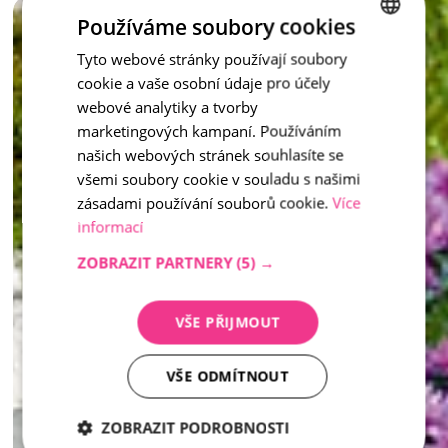
mobiliáře nebo zahradní architektury. 
Používáme soubory cookies
Tyto webové stránky používají soubory
CZECH
Stylové, pevné a nadčasové – takové jsou květináče z 
vymývaného kamene. 
cookie a vaše osobní údaje pro účely
ENGLISH
inspirace - Vymývaný kámen
webové analytiky a tvorby
marketingových kampaní. Používáním
našich webových stránek souhlasíte se
všemi soubory cookie v souladu s našimi
zásadami používání souborů cookie.
Více
informací
ZOBRAZIT PARTNERY
(5) →
VŠE PŘIJMOUT
VŠE ODMÍTNOUT
ZOBRAZIT PODROBNOSTI