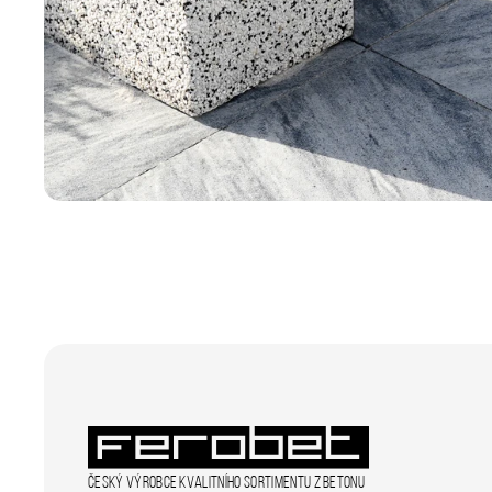
_ga
sid
_fbp
_gcl_au
Český výrobce kvalitního sortimentu z betonu