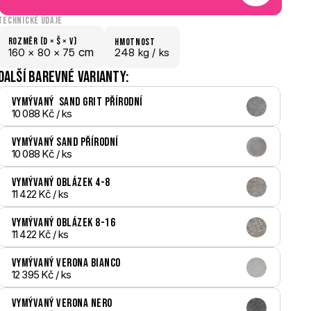
Technické údaje
Rozměr (D × š × V)
hmotnost
 cm
160 × 
80 × 
75
248 kg /
 ks
Další barevné varianty:
Vymývaný  Sand Grit přírodní
10 088 Kč
 / ks
Vymývaný Sand přírodní
10 088 Kč
 / ks
Vymývaný Oblázek 4-8
11 422 Kč
 / ks
Vymývaný Oblázek 8-16
11 422 Kč
 / ks
Vymývaný Verona bianco
12 395 Kč
 / ks
Vymývaný Verona nero