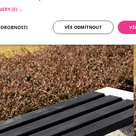
NERY
(5) →
ODROBNOSTI
VŠE ODMÍTNOUT
VŠ
tné soubory
Analytika
Mar
Nezbytně nutné soubory
Analytika
Marketing
ry cookie umožňují základní funkce webových stránek, jako je přihlášení uživatele a
zbytně nutných souborů cookie správně používat.
Poskytovatel /
Vyprší
Popis
Doména
nt
5 měsíců
Tento soubor cookie používá služba Cookie-
CookieScript
4 týdny
zapamatování předvoleb souhlasu se soubor
.ferobet.cz
návštěvníků. Je nutné, aby banner cookie Co