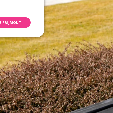
E PŘIJMOUT
keting
 správa účtu. Webové
Script.com k
y cookie
okie-Script.com