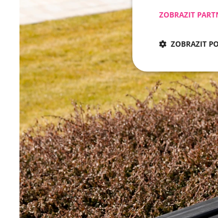
ZOBRAZIT PART
ZOBRAZIT P
Nezbytně nu
Nezbytně nutné soubo
stránky nelze bez ne
Název
CookieScriptConse