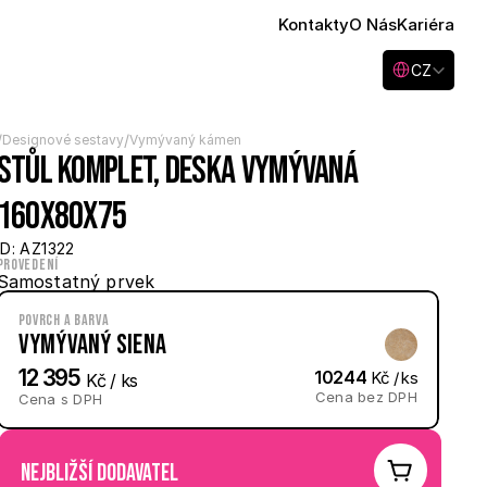
Kontakty
O Nás
Kariéra
Select Language
CZ
/
/
Designové sestavy
Vymývaný kámen
Stůl komplet, deska vymývaná 
160x80x75
ID: AZ1322
Provedení
Samostatný prvek
Povrch a barva
Vymývaný Siena
12 395
10244
 Kč / ks
 Kč / ks
Cena bez DPH
Cena s DPH
nejbližší dodavatel