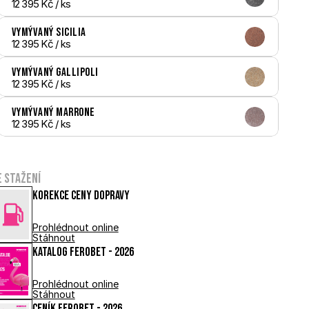
12 395 Kč
 / ks
Vymývaný Sicilia
12 395 Kč
 / ks
Vymývaný Gallipoli
12 395 Kč
 / ks
Vymývaný Marrone
12 395 Kč
 / ks
e stažení
Korekce ceny dopravy
Prohlédnout online
Stáhnout
Katalog FEROBET - 2026
Prohlédnout online
Stáhnout
Ceník FEROBET - 2026