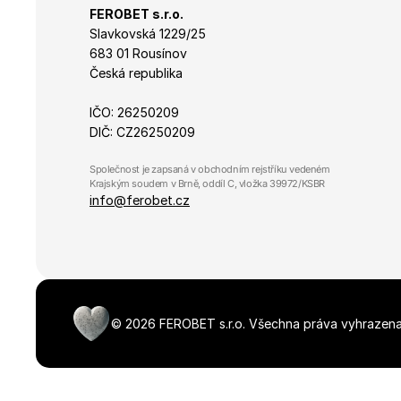
FEROBET s.r.o.
Slavkovská 1229/25 
683 01 Rousínov
Česká republika
IČO: 26250209
DIČ: CZ26250209
Společnost je zapsaná v obchodním rejstříku vedeném 
Krajským soudem v Brně, oddíl C, vložka 39972/KSBR
info@ferobet.cz
©
2026
FEROBET s.r.o.
Všechna práva vyhrazena