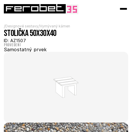
/
/
Designové sestavy
Vymývaný kámen
Stolička 50x30x40
ID: AZ1507
Provedení
Samostatný prvek