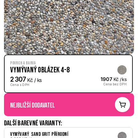
Povrch a barva
Vymývaný Oblázek 4-8
2 307
1907
 Kč / ks
 Kč / ks
Cena bez DPH
Cena s DPH
nejbližší dodavatel
Další barevné varianty:
Vymývaný  Sand Grit přírodní