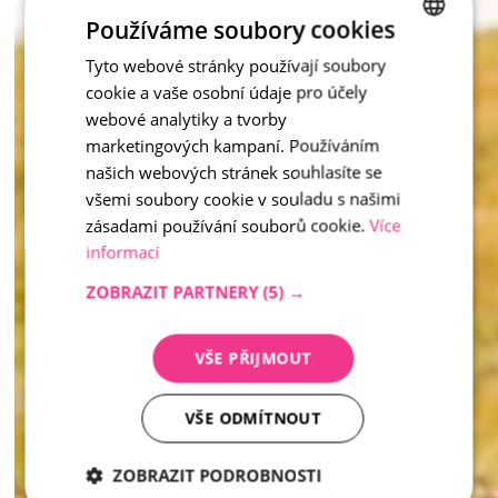
Tento mobiliář nejen slouží, ale také dotváří atmosféru – 
Používáme soubory cookies
zkrátka praktické a krásné řešení pro moderní veřejný prostor 
Tyto webové stránky používají soubory
CZECH
i soukromou zahradu. 
cookie a vaše osobní údaje pro účely
ENGLISH
inspirace - Vymývaný kámen
webové analytiky a tvorby
marketingových kampaní. Používáním
našich webových stránek souhlasíte se
všemi soubory cookie v souladu s našimi
zásadami používání souborů cookie.
Více
informací
ZOBRAZIT PARTNERY
(5) →
VŠE PŘIJMOUT
VŠE ODMÍTNOUT
ZOBRAZIT PODROBNOSTI