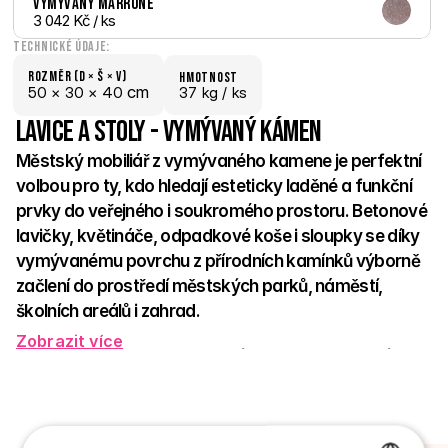
Vymývaný Marrone
3 042 Kč
 / ks
Technické údaje:
Rozměr (D × š × V)
hmotnost
 cm
50 × 
30 × 
40
37 kg /
 ks
Lavice a stoly - Vymývaný kámen
Městský mobiliář z vymývaného kamene je perfektní 
volbou pro ty, kdo hledají esteticky laděné a funkční 
prvky do veřejného i soukromého prostoru. Betonové 
lavičky, květináče, odpadkové koše i sloupky se díky 
vymývanému povrchu z přírodních kamínků výborně 
začlení do prostředí městských parků, náměstí, 
školních areálů i zahrad. 
Zobrazit více
Vyznačují se vysokou odolností vůči povětrnostním vlivům, 
minimálními nároky na údržbu a dlouhou životností. Jemná 
textura přírodních kamenů vytváří přívětivý, elegantní vzhled, 
který zútulní každé místo. 