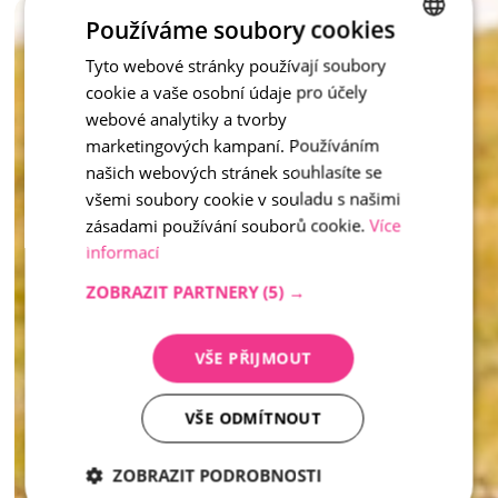
Tento mobiliář nejen slouží, ale také dotváří atmosféru – 
Používáme soubory cookies
zkrátka praktické a krásné řešení pro moderní veřejný prostor 
Tyto webové stránky používají soubory
CZECH
i soukromou zahradu. 
cookie a vaše osobní údaje pro účely
ENGLISH
inspirace - Vymývaný kámen
webové analytiky a tvorby
marketingových kampaní. Používáním
našich webových stránek souhlasíte se
všemi soubory cookie v souladu s našimi
zásadami používání souborů cookie.
Více
informací
ZOBRAZIT PARTNERY
(5) →
VŠE PŘIJMOUT
VŠE ODMÍTNOUT
ZOBRAZIT PODROBNOSTI