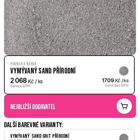
Povrch a barva
Vymývaný Sand přírodní
2 068
1709
 Kč / ks
 Kč / ks
Cena bez DPH
Cena s DPH
nejbližší dodavatel
Další barevné varianty:
Vymývaný  Sand Grit přírodní