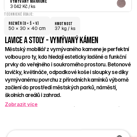
Vymývaný Marrone
3 042 Kč
 / ks
Technické údaje:
Rozměr (D × š × V)
hmotnost
 cm
50 × 
30 × 
40
37 kg /
 ks
Lavice a stoly - Vymývaný kámen
Městský mobiliář z vymývaného kamene je perfektní 
volbou pro ty, kdo hledají esteticky laděné a funkční 
prvky do veřejného i soukromého prostoru. Betonové 
lavičky, květináče, odpadkové koše i sloupky se díky 
vymývanému povrchu z přírodních kamínků výborně 
začlení do prostředí městských parků, náměstí, 
školních areálů i zahrad. 
Zobrazit více
Vyznačují se vysokou odolností vůči povětrnostním vlivům, 
minimálními nároky na údržbu a dlouhou životností. Jemná 
textura přírodních kamenů vytváří přívětivý, elegantní vzhled, 
který zútulní každé místo. 