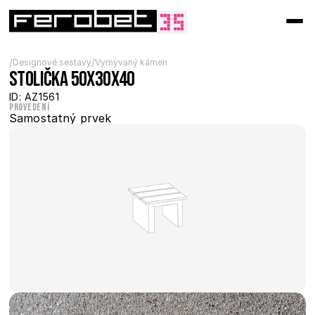
/
/
Designové sestavy
Vymývaný kámen
Stolička 50x30x40
ID: AZ1561
Provedení
Samostatný prvek