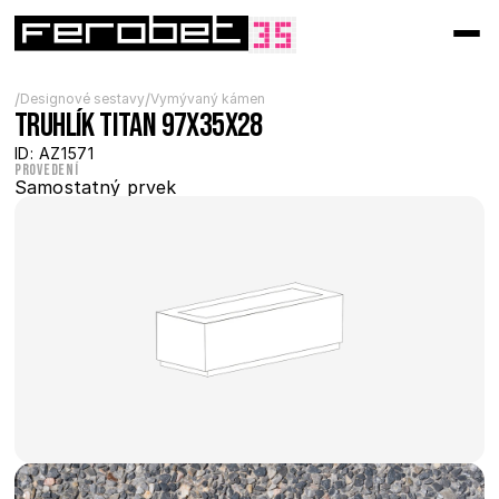
/
/
Designové sestavy
Vymývaný kámen
Truhlík Titan 97x35x28
ID: AZ1571
Provedení
Samostatný prvek