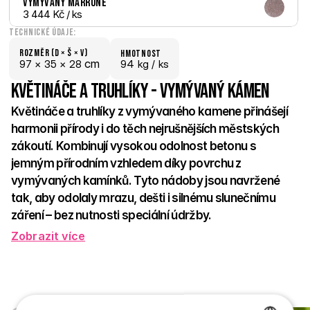
Vymývaný Marrone
3 444 Kč
 / ks
Technické údaje:
Rozměr (D × š × V)
hmotnost
 cm
97 × 
35 × 
28
94 kg /
 ks
Květináče a truhlíky - Vymývaný kámen
Květináče a truhlíky z vymývaného kamene přinášejí 
harmonii přírody i do těch nejrušnějších městských 
zákoutí. Kombinují vysokou odolnost betonu s 
jemným přírodním vzhledem díky povrchu z 
vymývaných kamínků. Tyto nádoby jsou navržené 
tak, aby odolaly mrazu, dešti i silnému slunečnímu 
záření – bez nutnosti speciální údržby. 
Zobrazit více
Ideální pro osázení květinami, bylinkami i okrasnými dřevinami. 
Skvěle zapadnou do veřejných parků, městských ulic i 
soukromých zahrad. Jejich čisté linie a přírodní povrch působí 
přirozeně a zároveň elegantně. Díky různým tvarům a 
velikostem se snadno kombinují s dalšími prvky městského 