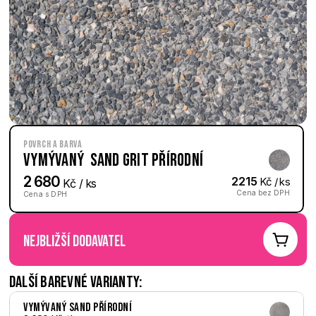
Povrch a barva
Vymývaný  Sand Grit přírodní
2 680
2215
 Kč / ks
 Kč / ks
Cena bez DPH
Cena s DPH
nejbližší dodavatel
Další barevné varianty:
Vymývaný Sand přírodní