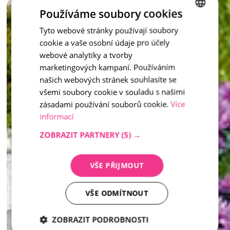
mobiliáře nebo zahradní architektury. 
Používáme soubory cookies
Tyto webové stránky používají soubory
CZECH
Stylové, pevné a nadčasové – takové jsou květináče z 
vymývaného kamene. 
cookie a vaše osobní údaje pro účely
ENGLISH
inspirace - Vymývaný kámen
webové analytiky a tvorby
marketingových kampaní. Používáním
našich webových stránek souhlasíte se
všemi soubory cookie v souladu s našimi
zásadami používání souborů cookie.
Více
informací
ZOBRAZIT PARTNERY
(5) →
VŠE PŘIJMOUT
VŠE ODMÍTNOUT
ZOBRAZIT PODROBNOSTI