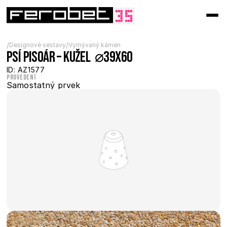
/
/
Designové sestavy
Vymývaný kámen
Psí pisoár – kužel  ⌀39x60
ID: AZ1577
Provedení
Samostatný prvek