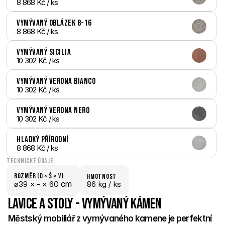
8 868 Kč
 / ks
Vymývaný Oblázek 8-16
8 868 Kč
 / ks
Vymývaný Sicilia
10 302 Kč
 / ks
Vymývaný Verona bianco
10 302 Kč
 / ks
Vymývaný Verona nero
10 302 Kč
 / ks
Hladký Přírodní
8 868 Kč
 / ks
Technické údaje:
Rozměr (D × š × V)
hmotnost
 cm
ø39 × 
- × 
60
86 kg /
 ks
Lavice a stoly - Vymývaný kámen
Městský mobiliář z vymývaného kamene je perfektní 