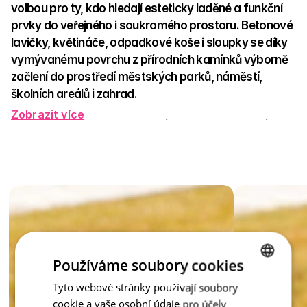
volbou pro ty, kdo hledají esteticky laděné a funkční 
prvky do veřejného i soukromého prostoru. Betonové 
lavičky, květináče, odpadkové koše i sloupky se díky 
vymývanému povrchu z přírodních kamínků výborně 
začlení do prostředí městských parků, náměstí, 
školních areálů i zahrad. 
Zobrazit více
Vyznačují se vysokou odolností vůči povětrnostním vlivům, 
minimálními nároky na údržbu a dlouhou životností. Jemná 
textura přírodních kamenů vytváří přívětivý, elegantní vzhled, 
který zútulní každé místo. 
Tento mobiliář nejen slouží, ale také dotváří atmosféru – 
zkrátka praktické a krásné řešení pro moderní veřejný prostor 
i soukromou zahradu. 
inspirace - Vymývaný kámen
Používáme soubory cookies
Tyto webové stránky používají soubory
CZECH
cookie a vaše osobní údaje pro účely