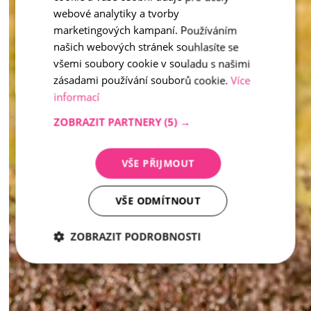
ENGLISH
webové analytiky a tvorby
marketingových kampaní. Používáním
našich webových stránek souhlasíte se
všemi soubory cookie v souladu s našimi
zásadami používání souborů cookie.
Více
informací
ZOBRAZIT PARTNERY
(5) →
VŠE PŘIJMOUT
VŠE ODMÍTNOUT
ZOBRAZIT PODROBNOSTI
Nezbytně
Analytika
Marketing
nutné
soubory