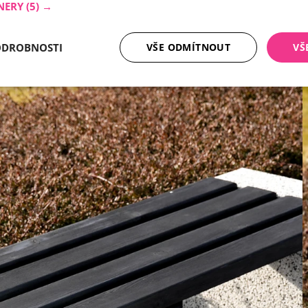
NERY
(5) →
ODROBNOSTI
VŠE ODMÍTNOUT
VŠ
tné soubory
Analytika
Mar
Nezbytně nutné soubory
Analytika
Marketing
ry cookie umožňují základní funkce webových stránek, jako je přihlášení uživatele a
zbytně nutných souborů cookie správně používat.
Poskytovatel /
Vyprší
Popis
Doména
nt
5 měsíců
Tento soubor cookie používá služba Cookie-
CookieScript
4 týdny
zapamatování předvoleb souhlasu se soubor
.ferobet.cz
návštěvníků. Je nutné, aby banner cookie Co
fungoval správně.