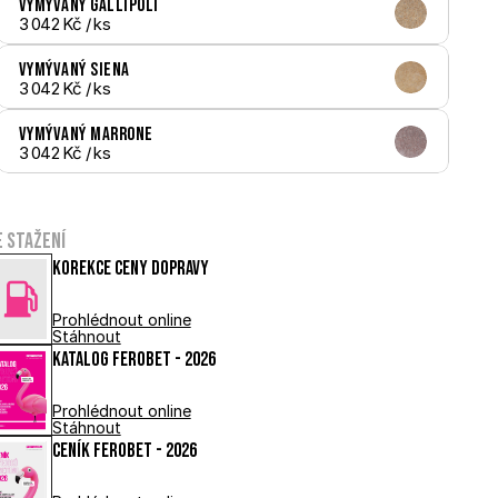
Vymývaný Gallipoli
3 042 Kč
 / ks
Vymývaný Siena
3 042 Kč
 / ks
Vymývaný Marrone
3 042 Kč
 / ks
e stažení
Korekce ceny dopravy
Prohlédnout online
Stáhnout
Katalog FEROBET - 2026
Prohlédnout online
Stáhnout
Ceník FEROBET - 2026