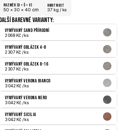
Rozměr (D × š × V)
hmotnost
 cm
50 × 
30 × 
40
37 kg /
 ks
Další barevné varianty:
Vymývaný Sand přírodní
2 068 Kč
 / ks
Vymývaný Oblázek 4-8
2 307 Kč
 / ks
Vymývaný Oblázek 8-16
2 307 Kč
 / ks
Vymývaný Verona bianco
3 042 Kč
 / ks
Vymývaný Verona nero
3 042 Kč
 / ks
Vymývaný Sicilia
3 042 Kč
 / ks