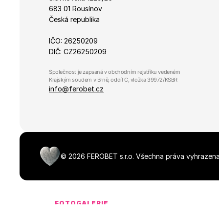
683 01 Rousínov
Česká republika
IČO: 26250209
DIČ: CZ26250209
Společnost je zapsaná v obchodním rejstříku vedeném 
Krajským soudem v Brně, oddíl C, vložka 39972/KSBR
info@ferobet.cz
©
2026
FEROBET s.r.o.
Všechna práva vyhrazena
FOTOGALERIE
Média ke stažen