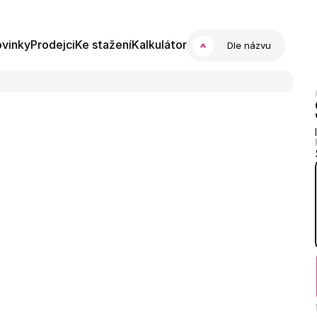
vinky
Prodejci
Ke stažení
Kalkulátor
Dle názvu