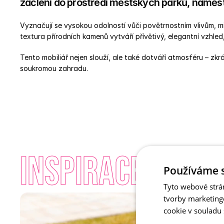
začlení do prostředí městských parků, náměstí,
Vyznačují se vysokou odolností vůči povětrnostním vlivům, m
textura přírodních kamenů vytváří přívětivý, elegantní vzhled,
Tento mobiliář nejen slouží, ale také dotváří atmosféru – zkrá
soukromou zahradu. 
INSPIRACE - Vy
Používáme 
Tyto webové strá
tvorby marketing
cookie v souladu