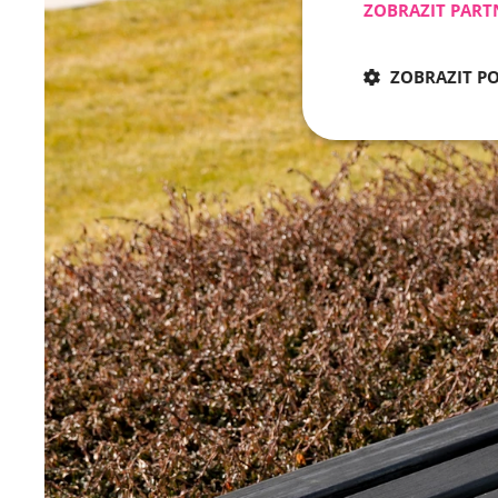
ZOBRAZIT PART
ZOBRAZIT P
Nezbytně nu
Nezbytně nutné soubo
stránky nelze bez ne
Název
CookieScriptConse