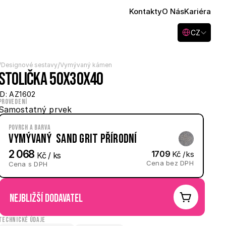
Kontakty
O Nás
Kariéra
Select Language
CZ
/
/
Designové sestavy
Vymývaný kámen
Stolička 50x30x40
ID: AZ1602
Provedení
Samostatný prvek
Povrch a barva
Vymývaný  Sand Grit přírodní
2 068
1709
 Kč / ks
 Kč / ks
Cena bez DPH
Cena s DPH
nejbližší dodavatel
Technické údaje