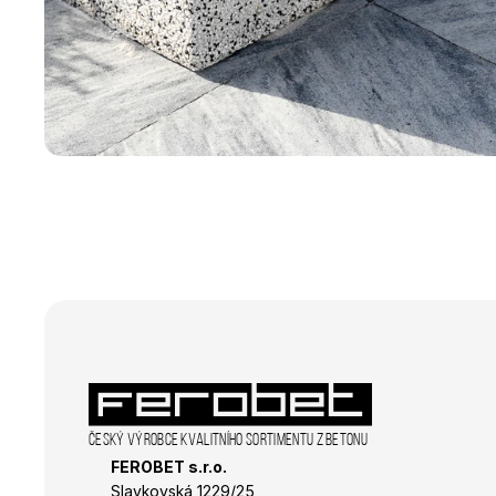
sid
_fbp
_gcl_au
Český výrobce kvalitního sortimentu z betonu
FEROBET s.r.o.
Slavkovská 1229/25 