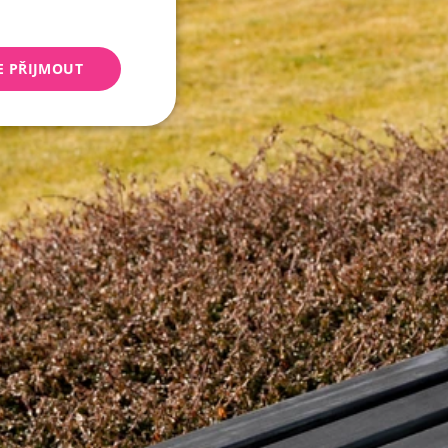
E PŘIJMOUT
keting
 správa účtu. Webové
Script.com k
y cookie
okie-Script.com