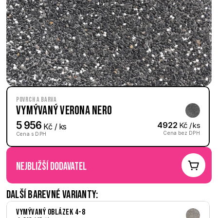
Povrch a barva
Vymývaný Verona nero
5 956
4922
 Kč / ks
 Kč / ks
Cena bez DPH
Cena s DPH
nejbližší dodavatel
Další barevné varianty:
Vymývaný Oblázek 4-8