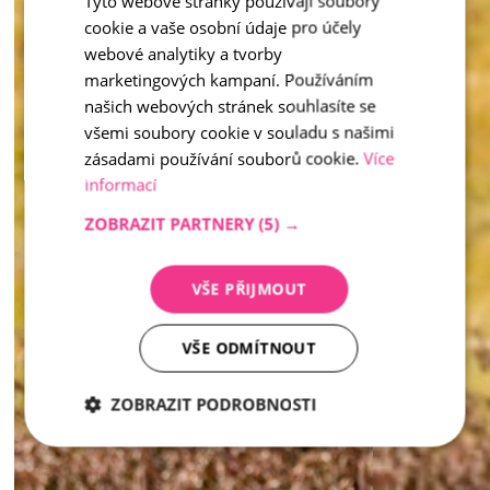
inspirace - Vymývaný kámen
Tyto webové stránky používají soubory
cookie a vaše osobní údaje pro účely
ENGLISH
webové analytiky a tvorby
marketingových kampaní. Používáním
našich webových stránek souhlasíte se
všemi soubory cookie v souladu s našimi
zásadami používání souborů cookie.
Více
informací
ZOBRAZIT PARTNERY
(5) →
VŠE PŘIJMOUT
VŠE ODMÍTNOUT
ZOBRAZIT PODROBNOSTI
Nezbytně
Analytika
Marketing
nutné
soubory