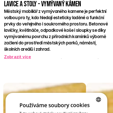
Lavice a stoly - Vymývaný kámen
Městský mobiliář z vymývaného kamene je perfektní 
volbou pro ty, kdo hledají esteticky laděné a funkční 
prvky do veřejného i soukromého prostoru. Betonové 
lavičky, květináče, odpadkové koše i sloupky se díky 
vymývanému povrchu z přírodních kamínků výborně 
začlení do prostředí městských parků, náměstí, 
školních areálů i zahrad. 
Zobrazit více
Vyznačují se vysokou odolností vůči povětrnostním vlivům, 
minimálními nároky na údržbu a dlouhou životností. Jemná 
textura přírodních kamenů vytváří přívětivý, elegantní vzhled, 
který zútulní každé místo. 
Tento mobiliář nejen slouží, ale také dotváří atmosféru – 
zkrátka praktické a krásné řešení pro moderní veřejný prostor 
i soukromou zahradu. 
Používáme soubory cookies
CZECH