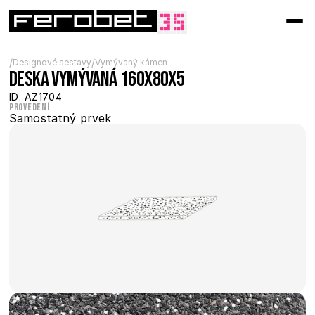
/
/
Designové sestavy
Vymývaný kámen
Deska vymývaná 160x80x5
ID: AZ1704
Provedení
Samostatný prvek