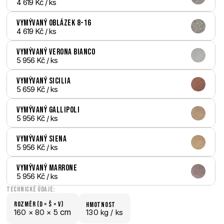
4 619 Kč
 / ks
Vymývaný Oblázek 8-16
4 619 Kč
 / ks
Vymývaný Verona bianco
5 956 Kč
 / ks
Vymývaný Sicilia
5 659 Kč
 / ks
Vymývaný Gallipoli
5 956 Kč
 / ks
Vymývaný Siena
5 956 Kč
 / ks
Vymývaný Marrone
5 956 Kč
 / ks
Technické údaje:
Rozměr (D × š × V)
hmotnost
 cm
160 × 
80 × 
5
130 kg /
 ks