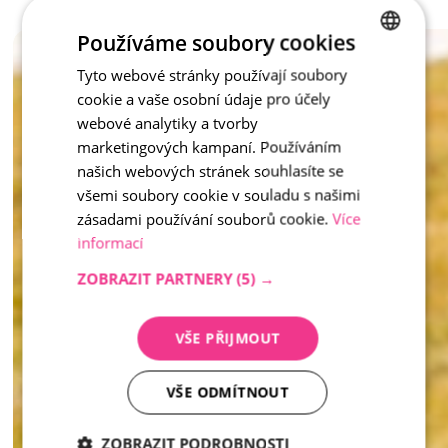
který zútulní každé místo. 
Používáme soubory cookies
Tento mobiliář nejen slouží, ale také dotváří atmosféru – 
zkrátka praktické a krásné řešení pro moderní veřejný prostor 
Tyto webové stránky používají soubory
CZECH
i soukromou zahradu. 
cookie a vaše osobní údaje pro účely
ENGLISH
webové analytiky a tvorby
inspirace - Vymývaný kámen
marketingových kampaní. Používáním
našich webových stránek souhlasíte se
všemi soubory cookie v souladu s našimi
zásadami používání souborů cookie.
Více
informací
ZOBRAZIT PARTNERY
(5) →
VŠE PŘIJMOUT
VŠE ODMÍTNOUT
ZOBRAZIT PODROBNOSTI