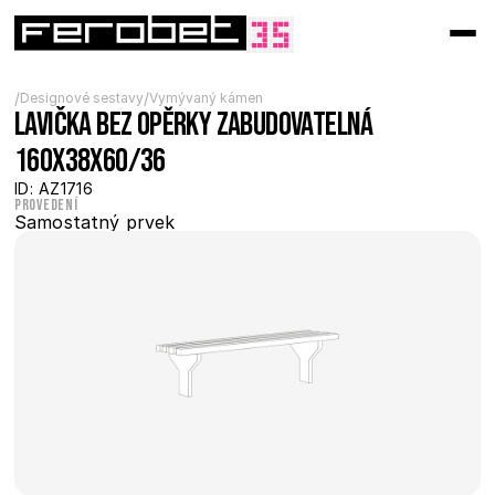
/
/
Designové sestavy
Vymývaný kámen
Lavička bez opěrky zabudovatelná 
160x38x60/36
ID: AZ1716
Provedení
Samostatný prvek