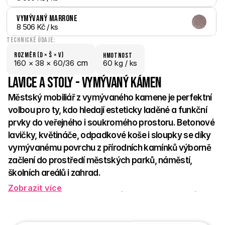
Vymývaný Marrone
8 506 Kč
 / ks
Technické údaje:
Rozměr (D × š × V)
hmotnost
 cm
160 × 
38 × 
60/36
60 kg /
 ks
Lavice a stoly - Vymývaný kámen
Městský mobiliář z vymývaného kamene je perfektní 
volbou pro ty, kdo hledají esteticky laděné a funkční 
prvky do veřejného i soukromého prostoru. Betonové 
lavičky, květináče, odpadkové koše i sloupky se díky 
vymývanému povrchu z přírodních kamínků výborně 
začlení do prostředí městských parků, náměstí, 
školních areálů i zahrad. 
Zobrazit více
Vyznačují se vysokou odolností vůči povětrnostním vlivům, 
minimálními nároky na údržbu a dlouhou životností. Jemná 
textura přírodních kamenů vytváří přívětivý, elegantní vzhled, 