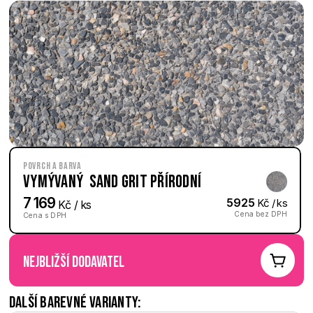
Povrch a barva
Vymývaný  Sand Grit přírodní
7 169
5925
 Kč / ks
 Kč / ks
Cena bez DPH
Cena s DPH
nejbližší dodavatel
Další barevné varianty: