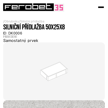
/
/
Obrubníky
Silniční přídlažba
Silniční přídlažba 50x25x8
ID: DK0006
Provedení
Samostatný prvek