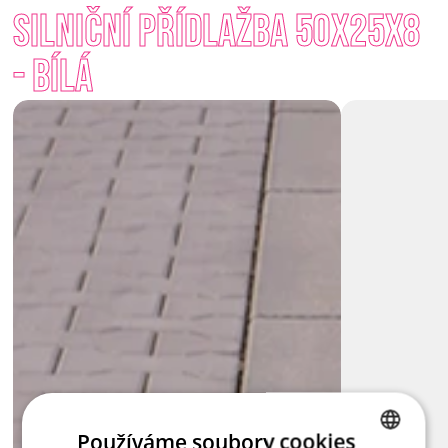
Silniční přídlažba 50x25x8 
Když potřebujete udržet směr a dát prostoru řád – přídlažba 
je vždy připravena stát na svém místě.
- Bílá
Používáme soubory cookies