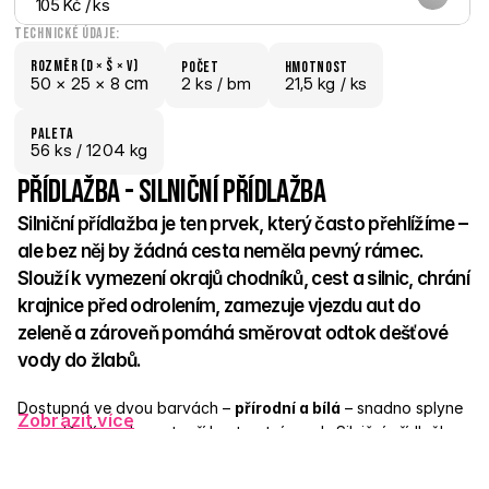
105 Kč
 / ks
Technické údaje:
Rozměr (D × š × V)
počet
hmotnost
 cm
50 × 
25 × 
8
2 ks /
 bm
21,5 kg /
 ks
paletA
56
 ks
 / 1204 kg
Přídlažba - Silniční přídlažba
Silniční přídlažba je ten prvek, který často přehlížíme – 
ale bez něj by žádná cesta neměla pevný rámec. 
Slouží k vymezení okrajů chodníků, cest a silnic, chrání 
krajnice před odrolením, zamezuje vjezdu aut do 
zeleně a zároveň pomáhá směrovat odtok dešťové 
vody do žlabů. 
Dostupná ve dvou barvách – 
přírodní a bílá
 – snadno splyne 
Zobrazit více
s prostředím nebo vytvoří kontrastní prvek. Silniční přídlažba 
je pevná, praktická a spolehlivá – taková ta nenápadná 
jistota, která drží celek pohromadě. 