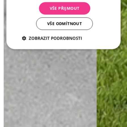
VŠE PŘIJMOUT
VŠE ODMÍTNOUT
ZOBRAZIT PODROBNOSTI
Nezbytně
Analytika
Marketing
nutné
soubory
Nezbytně nutné soubory
Analytika
Marketing
Nezbytně nutné soubory cookie umožňují základní
funkce webových stránek, jako je přihlášení
uživatele a správa účtu. Webové stránky nelze bez