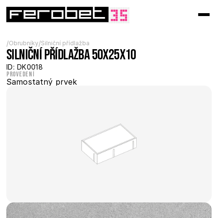
/
/
Obrubníky
Silniční přídlažba
Silniční přídlažba 50x25x10
ID: DK0018
Provedení
Samostatný prvek