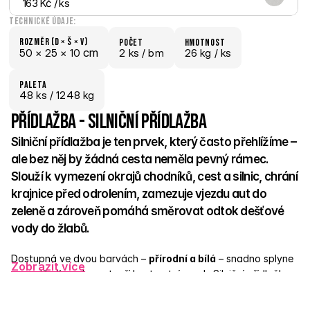
163 Kč
 / ks
Technické údaje:
Rozměr (D × š × V)
počet
hmotnost
 cm
50 × 
25 × 
10
2 ks /
 bm
26 kg /
 ks
paletA
48
 ks
 / 1248 kg
Přídlažba - Silniční přídlažba
Silniční přídlažba je ten prvek, který často přehlížíme – 
ale bez něj by žádná cesta neměla pevný rámec. 
Slouží k vymezení okrajů chodníků, cest a silnic, chrání 
krajnice před odrolením, zamezuje vjezdu aut do 
zeleně a zároveň pomáhá směrovat odtok dešťové 
vody do žlabů. 
Dostupná ve dvou barvách – 
přírodní a bílá
 – snadno splyne 
Zobrazit více
s prostředím nebo vytvoří kontrastní prvek. Silniční přídlažba 
je pevná, praktická a spolehlivá – taková ta nenápadná 
jistota, která drží celek pohromadě. 