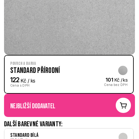
Povrch a barva
Standard Přírodní
122
101
 Kč / ks
 Kč / ks
Cena bez DPH
Cena s DPH
nejbližší dodavatel
Další barevné varianty:
Standard Bílá