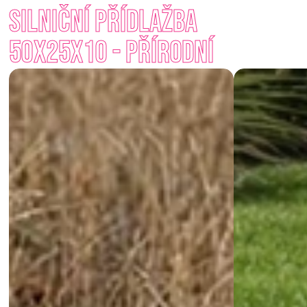
Silniční přídlažba 
Když potřebujete udržet směr a dát prostoru řád – přídlažba 
je vždy připravena stát na svém místě.
50x25x10 - Přírodní