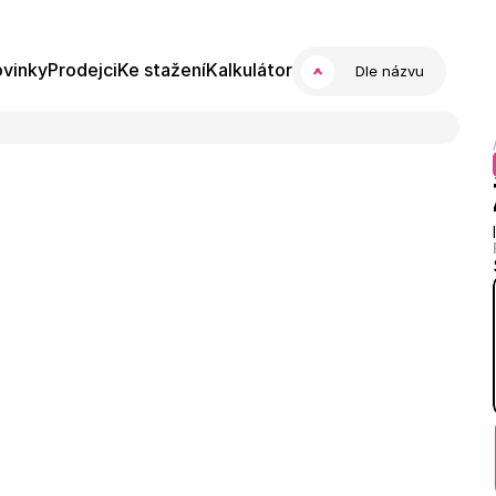
vinky
Prodejci
Ke stažení
Kalkulátor
Dle názvu