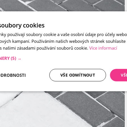
soubory cookies
nky používají soubory cookie a vaše osobní údaje pro účely webo
ových kampaní. Používáním našich webových stránek souhlasíte
 s našimi zásadami používání souborů cookie.
Více informací
NERY
(5) →
ODROBNOSTI
VŠE ODMÍTNOUT
VŠ
tné soubory
Analytika
Mar