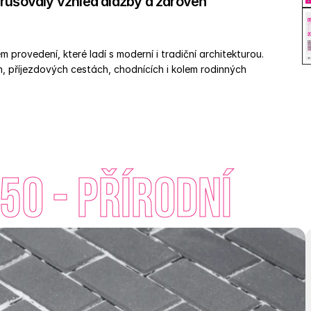
rušovaly vzhled dlažby a zároveň 
provedení, které ladí s moderní i tradiční architekturou. 
 příjezdových cestách, chodnících i kolem rodinných 
50 - Přírodní