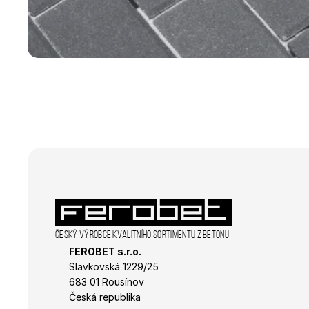
_ga_R98VL1VNQ0
_gat_gtag_UA_3938
_gid
sid
_ga_K4R0F19QP7
IDE
_ga
sid
_fbp
_gcl_au
Český výrobce kvalitního sortimentu z betonu
FEROBET s.r.o.
Slavkovská 1229/25 
683 01 Rousínov
Česká republika