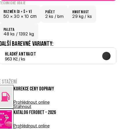
Technické údaje
Rozměr (D × š × V)
počet
hmotnost
 cm
50 × 
30 × 
10
2 ks /
 bm
29 kg /
 ks
paletA
48
 ks
 / 1392 kg
Další barevné varianty:
Hladký Antracit
963 Kč
 / ks
e stažení
Korekce ceny dopravy
Prohlédnout online
Stáhnout
Katalog FEROBET - 2026
Prohlédnout online