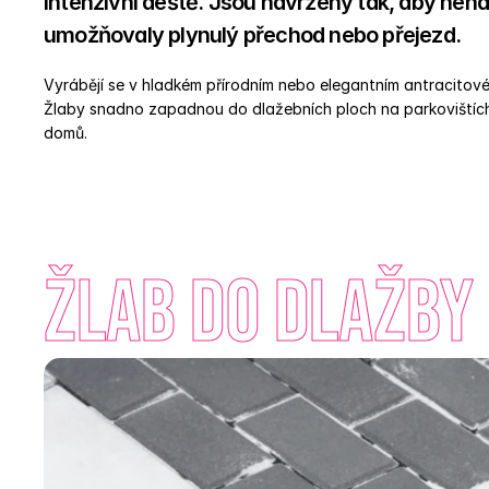
intenzivní deště. Jsou navrženy tak, aby nena
umožňovaly plynulý přechod nebo přejezd. 
Vyrábějí se v hladkém přírodním nebo elegantním antracitovém 
Žlaby snadno zapadnou do dlažebních ploch na parkovištích,
domů. 
Žlab do dlažby 