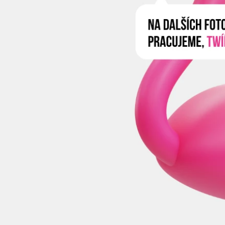
 správa účtu. Webové
Script.com k
y cookie
okie-Script.com
tifikaci instance
ci zařízení, která
používání a zlepšila
 se zabezpečením
by.