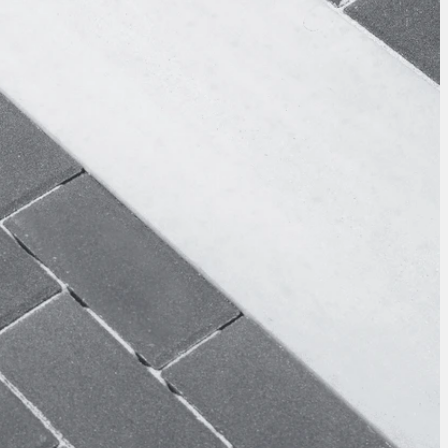
Nezbytně nutné soubory
Analytika
Marketing
ry cookie umožňují základní funkce webových stránek, jako je přihlášení uživatele a
zbytně nutných souborů cookie správně používat.
Poskytovatel /
Vyprší
Popis
Doména
nt
5 měsíců
Tento soubor cookie používá služba Cookie-
CookieScript
4 týdny
zapamatování předvoleb souhlasu se soubor
.ferobet.cz
návštěvníků. Je nutné, aby banner cookie Co
fungoval správně.
Zavřením
Interně laravel používá laravel_session k iden
Laravel LLC
prohlížeče
relace pro uživatele
plotova-
kalkulacka.ferobet.cz
.ferobet.cz
4 týdny 2
Tento cookie se používá k jedinečné identifika
dny
mají přístup k webové stránce, aby sledovala 
uživatelskou zkušenost.
ochrany osobních údajů společnosti Google.
plotova-
1 rok
Tento soubor cookie je napsán, aby pomohl
kalkulacka.ferobet.cz
stránek při prevenci útoků padělání mezi we
Poskytovatel
Vyprší
Popis
/ Doména
Poskytovatel /
Vyprší
Popis