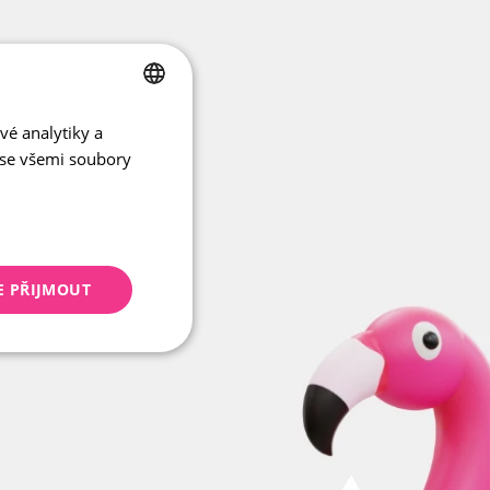
vé analytiky a
CZECH
 se všemi soubory
ENGLISH
E PŘIJMOUT
keting