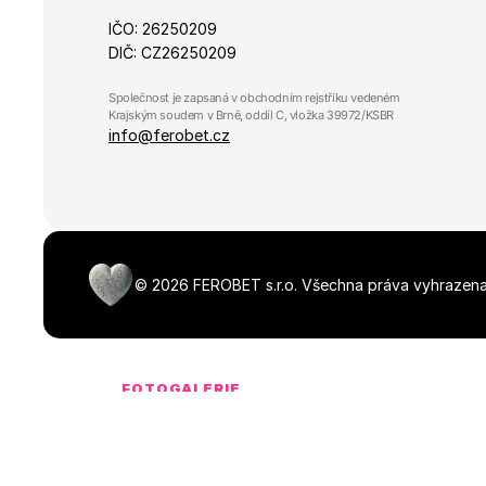
IČO: 26250209
DIČ: CZ26250209
Společnost je zapsaná v obchodním rejstříku vedeném 
Krajským soudem v Brně, oddíl C, vložka 39972/KSBR
info@ferobet.cz
©
2026
FEROBET s.r.o.
Všechna práva vyhrazena
FOTOGALERIE
Média ke stažen
NaN dostupných souborů