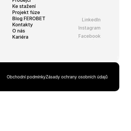
Prodejci
Ke stažení
Projekt fúze
Blog FEROBET
LinkedIn
Kontakty
Instagram
O nás
Facebook
Kariéra
Obchodní podmínky
Zásady ochrany osobních údajů
Stáhnout celou galerii ZIP