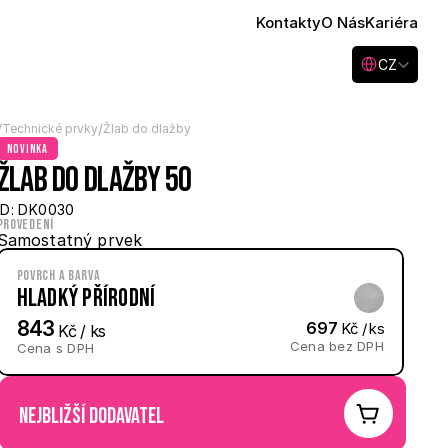
Kontakty
O Nás
Kariéra
Select Language
CZ
/
/
Technické prvky
Žlab do dlažby
novinka
Žlab do dlažby 50
ID: DK0030
Provedení
Samostatný prvek
Povrch a barva
Hladký Přírodní
843
697
 Kč / ks
 Kč / ks
Cena bez DPH
Cena s DPH
nejbližší dodavatel