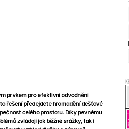
K
ým prvkem pro efektivní odvodnění 
to řešení předejdete hromadění dešťové 
zpečnost celého prostoru. Díky pevnému 
émů zvládají jak běžné srážky, tak i 