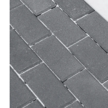
Nezbytně nutné soubo
stránky nelze bez ne
Název
CookieScriptConse
laravel_session
udid
Zásadách 
XSRF-TOKEN
Název
Název