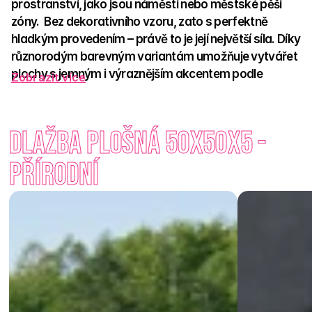
prostranství, jako jsou náměstí nebo městské pěší 
zóny.  Bez dekorativního vzoru, zato s perfektně 
hladkým provedením – právě to je její největší síla. Díky 
různorodým barevným variantám umožňuje vytvářet 
plochy s jemným i výraznějším akcentem podle 
Zobrazit více
charakteru prostředí. 
Vybírat můžete z pěti elegantních odstínů: 
Přírodní, Prato, 
Dlažba plošná 50x50x5 - 
Granit, Capua
 a 
Latte
, které výborně ladí jak s moderními, 
tak tradičnějšími stavbami. Ostré hrany a přesné provedení 
Přírodní
zajišťují, že dlažba vždy působí vyváženě a precizně. 
Proměníte svoji terasu s dokonalým prvkem i vy? Objevte 
eleganci plošné dlažby.