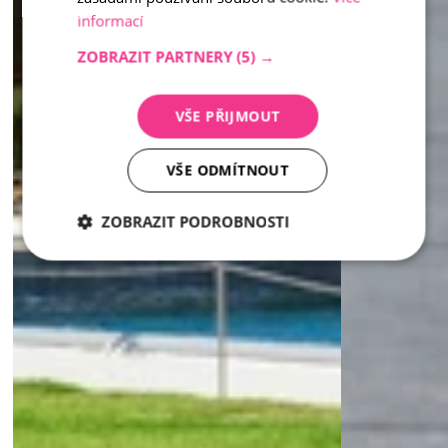
informací
ZOBRAZIT PARTNERY
(5) →
VŠE PŘIJMOUT
VŠE ODMÍTNOUT
ZOBRAZIT PODROBNOSTI
Nezbytně
Analytika
Marketing
nutné
soubory
Nezbytně nutné soubory
Analytika