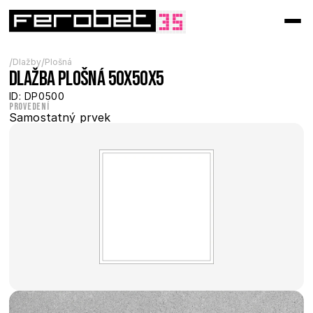
/
/
Dlažby
Plošná
Dlažba plošná 50x50x5
ID: DP0500
Provedení
Samostatný prvek