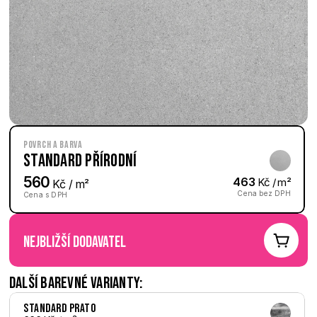
Povrch a barva
Standard Přírodní
560
463
 Kč / m²
 Kč / m²
Cena bez DPH
Cena s DPH
nejbližší dodavatel
Další barevné varianty:
Standard Prato