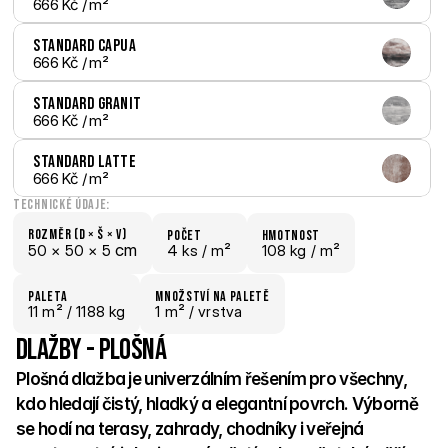
666 Kč
 / m²
Standard Capua
666 Kč
 / m²
Standard Granit
666 Kč
 / m²
Standard Latte
666 Kč
 / m²
Technické údaje:
Rozměr (D × š × V)
počet
hmotnost
 cm
50 × 
50 × 
5
4 ks /
 m²
108 kg /
 m²
paletA
Množství na paletě
11
 m²
 / 1188 kg
1 m²
 / vrstva
Dlažby - Plošná
Plošná dlažba je univerzálním řešením pro všechny, 
kdo hledají čistý, hladký a elegantní povrch. Výborně 
se hodí na terasy, zahrady, chodníky i veřejná 