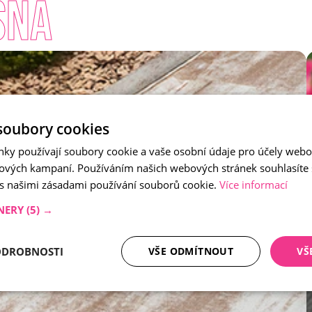
šná
soubory cookies
nky používají soubory cookie a vaše osobní údaje pro účely webo
ových kampaní. Používáním našich webových stránek souhlasíte
 s našimi zásadami používání souborů cookie.
Více informací
NERY
(5) →
ODROBNOSTI
VŠE ODMÍTNOUT
VŠ
tné soubory
Analytika
Mar