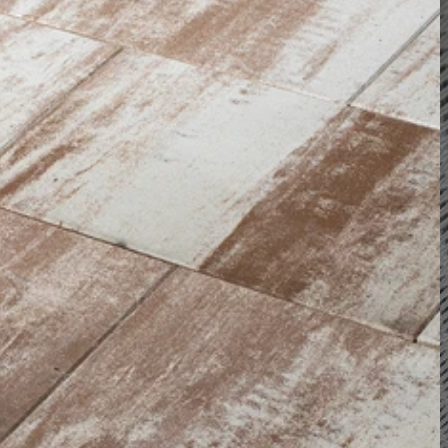
Nezbytně nutné soubory
Analytika
Marketing
ry cookie umožňují základní funkce webových stránek, jako je přihlášení uživatele a
zbytně nutných souborů cookie správně používat.
Poskytovatel /
Vyprší
Popis
Doména
nt
5 měsíců
Tento soubor cookie používá služba Cookie-
CookieScript
4 týdny
zapamatování předvoleb souhlasu se soubor
.ferobet.cz
návštěvníků. Je nutné, aby banner cookie Co
fungoval správně.
Zavřením
Interně laravel používá laravel_session k iden
Laravel LLC
prohlížeče
relace pro uživatele
plotova-
kalkulacka.ferobet.cz
.ferobet.cz
4 týdny 2
Tento cookie se používá k jedinečné identifika
dny
mají přístup k webové stránce, aby sledovala 
uživatelskou zkušenost.
ochrany osobních údajů společnosti Google.
plotova-
1 rok
Tento soubor cookie je napsán, aby pomohl
kalkulacka.ferobet.cz
stránek při prevenci útoků padělání mezi we