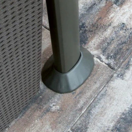
 správa účtu. Webové
Script.com k
y cookie
okie-Script.com
tifikaci instance
ci zařízení, která
používání a zlepšila
 se zabezpečením
by.