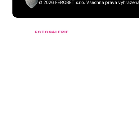
©
2026
FEROBET s.r.o.
Všechna práva vyhrazena
FOTOGALERIE
Média ke stažen
NaN dostupných souborů