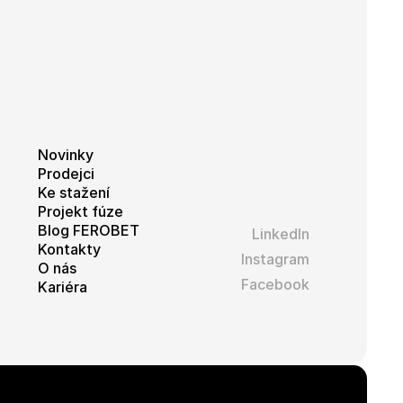
 vidět před
Novinky
Prodejci
Ke stažení
Projekt fúze
Blog FEROBET
LinkedIn
Kontakty
Instagram
O nás
Facebook
Kariéra