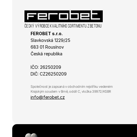
Český výrobce kvalitního sortimentu z betonu
FEROBET s.r.o.
Slavkovská 1229/25 
683 01 Rousínov
Česká republika
IČO: 26250209
DIČ: CZ26250209
Společnost je zapsaná v obchodním rejstříku vedeném 
Krajským soudem v Brně, oddíl C, vložka 39972/KSBR
info@ferobet.cz