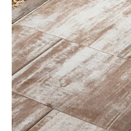
Nezbytně nutné soubo
stránky nelze bez ne
Název
CookieScriptConse
laravel_session
udid
Zásadách 
XSRF-TOKEN