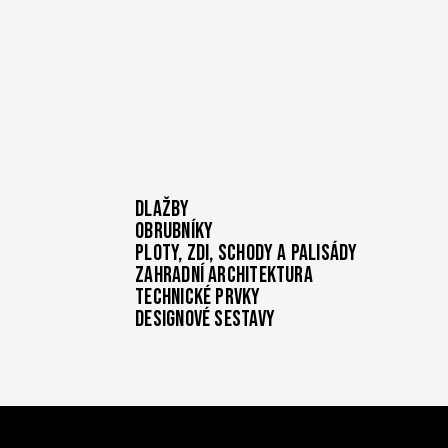
4
jakoukoli reklamu, kterou koncový uživatel mohl
týdny
návštěvou uvedeného webu.
Dlažby
Obrubníky
Ploty, zdi, schody a palisády
Zahradní architektura
Technické prvky
Designové sestavy