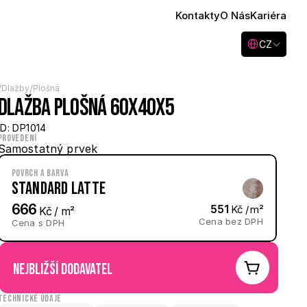
Kontakty
O Nás
Kariéra
Select Language
CZ
/
/
Dlažby
Plošná
Dlažba plošná 60x40x5
ID: DP1014
Provedení
Samostatný prvek
Povrch a barva
Standard Latte
666
551
 Kč / m²
 Kč / m²
Cena bez DPH
Cena s DPH
nejbližší dodavatel
Technické údaje