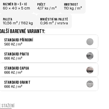
Rozměr (D × š × V)
počet
hmotnost
 cm
60 × 
40 × 
5
4,17 ks /
 m²
110 kg /
 m²
paletA
Množství na paletě
10,56
 m²
 / 1162 kg
0,96 m²
 / vrstva
Další barevné varianty:
Standard Přírodní
560 Kč
 / m²
Standard Prato
666 Kč
 / m²
Standard Capua
666 Kč
 / m²
Standard Granit
666 Kč
 / m²
e stažení