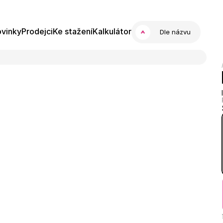
vinky
Prodejci
Ke stažení
Kalkulátor
Dle názvu