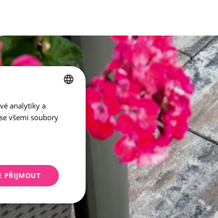
vé analytiky a
CZECH
 se všemi soubory
ENGLISH
E PŘIJMOUT
keting