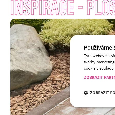
INSPIRACE - Plo
Používáme 
Tyto webové strá
tvorby marketing
cookie v souladu
ZOBRAZIT PART
ZOBRAZIT P
Nezbytně nu