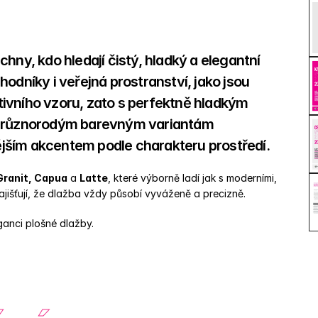
hny, kdo hledají čistý, hladký a elegantní 
odníky i veřejná prostranství, jako jsou 
ivního vzoru, zato s perfektně hladkým 
íky různorodým barevným variantám 
jším akcentem podle charakteru prostředí. 
 Granit, Capua
 a 
Latte
, které výborně ladí jak s moderními, 
ajišťují, že dlažba vždy působí vyváženě a precizně. 
ganci plošné dlažby.