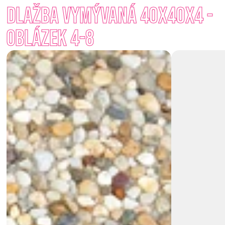
Dlažba vymývaná 40x40x4 - 
prostoru.Na výběr je ze dvou variant: Oblázek 4–8 mm, 
Oblázek 8–16 mm  –  inspirované přírodními tóny a materiály. 
Oblázek 4-8
Zakomponujete i vy kamínek do své zahrady? Objevte kouzlo 
vymývané dlažby.