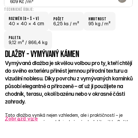
609 Kč
 / m²
Technické údaje:
Rozměr (D × š × V)
počet
hmotnost
 cm
40 × 
40 × 
4
6,25 ks /
 m²
95 kg /
 m²
paletA
9,12
 m²
 / 866,4 kg
Dlažby - Vymývaný kámen
Vymývaná dlažba je skvělou volbou pro ty, kteří chtějí 
do svého exteriéru přinést jemnou přírodní texturu a 
vizuální noblesu. Díky povrchu z vymývaných kamínků 
působí elegantně a přirozeně – ať už ji použijete na 
chodník, terasu, okolí bazénu nebo v okrasné části 
zahrady. 
Tato dlažba vyniká nejen vzhledem, ale i praktičností – je 
Zobrazit více
bezpečná, příjemná na chůzi a krásná z každého úhlu. Světlo, 
které dopadá na jemně strukturovaný povrch, vytváří 
decentní odlesky, které podtrhnou estetiku každého 