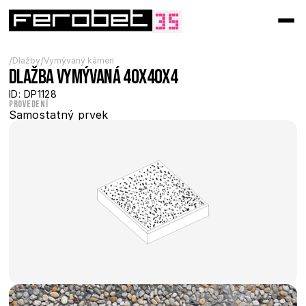
/
/
Dlažby
Vymývaný kámen
Dlažba vymývaná 40x40x4
ID: DP1128
Provedení
Samostatný prvek