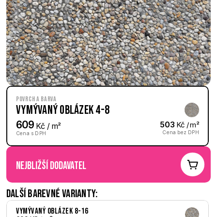
Povrch a barva
Vymývaný Oblázek 4-8
609
503
 Kč / m²
 Kč / m²
Cena bez DPH
Cena s DPH
nejbližší dodavatel
Další barevné varianty:
Vymývaný Oblázek 8-16