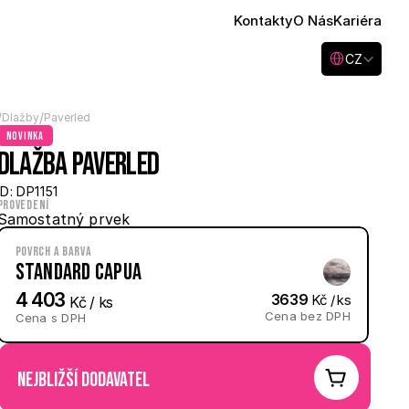
Kontakty
O Nás
Kariéra
Select Language
CZ
/
/
Dlažby
Paverled
novinka
Dlažba Paverled
ID: DP1151
Provedení
Samostatný prvek
Povrch a barva
Standard Capua
4 403
3639
 Kč / ks
 Kč / ks
Cena bez DPH
Cena s DPH
nejbližší dodavatel