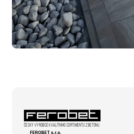
_ga
sid
_fbp
_gcl_au
Český výrobce kvalitního sortimentu z betonu
FEROBET s.r.o.