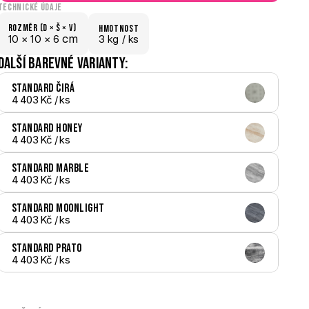
Technické údaje
Rozměr (D × š × V)
hmotnost
 cm
10 × 
10 × 
6
3 kg /
 ks
Další barevné varianty:
Standard Čirá
4 403 Kč
 / ks
Standard Honey
4 403 Kč
 / ks
Standard Marble
4 403 Kč
 / ks
Standard Moonlight
4 403 Kč
 / ks
Standard Prato
4 403 Kč
 / ks