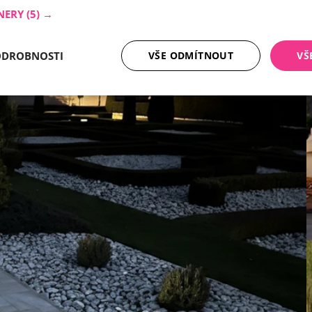
NERY
(5) →
ODROBNOSTI
VŠE ODMÍTNOUT
VŠ
tné soubory
Analytika
Mar
Nezbytně nutné soubory
Analytika
Marketing
ry cookie umožňují základní funkce webových stránek, jako je přihlášení uživatele a
zbytně nutných souborů cookie správně používat.
Poskytovatel /
Vyprší
Popis
Doména
nt
5 měsíců
Tento soubor cookie používá služba Cookie-
CookieScript
4 týdny
zapamatování předvoleb souhlasu se soubor
.ferobet.cz
návštěvníků. Je nutné, aby banner cookie Co