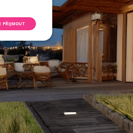
E PŘIJMOUT
keting
 správa účtu. Webové
Script.com k
y cookie
okie-Script.com