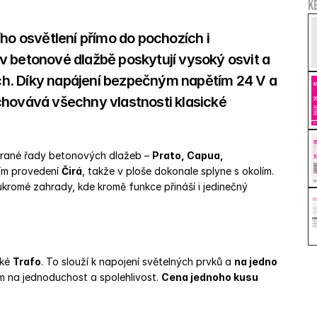
K
ho osvětlení přímo do pochozích i 
v betonové dlažbě poskytují vysoký osvit a 
h. Díky napájení bezpečným napětím 24 V a 
chovává všechny vlastnosti klasické 
brané řady betonových dlažeb – 
Prato, Capua, 
ním provedení 
Čirá
, takže v ploše dokonale splyne s okolím. 
oukromé zahrady, kde kromě funkce přináší i jedinečný 
ké 
Trafo
. To slouží k napojení světelných prvků a 
na jedno 
m na jednoduchost a spolehlivost. 
Cena jednoho kusu 