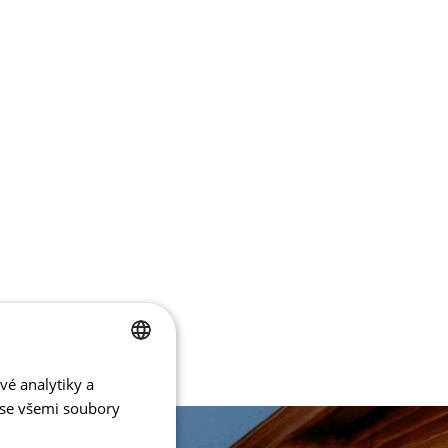
vé analytiky a
CZECH
 se všemi soubory
ENGLISH