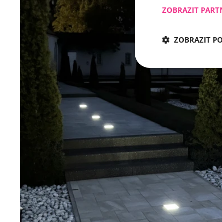
ZOBRAZIT PART
ZOBRAZIT P
Nezbytně nu
Nezbytně nutné soubo
stránky nelze bez ne
Název
CookieScriptConse