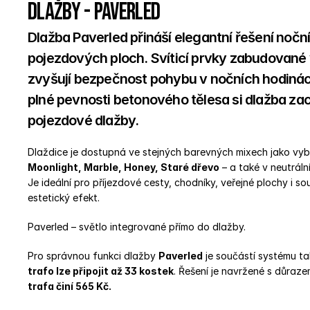
dlažby - Paverled
Dlažba Paverled přináší elegantní řešení noční
pojezdových ploch. Svíticí prvky zabudované 
zvyšují bezpečnost pohybu v nočních hodinác
plné pevnosti betonového tělesa si dlažba za
pojezdové dlažby.
Dlaždice je dostupná ve stejných barevných mixech jako vy
Moonlight, Marble, Honey, Staré dřevo
 – a také v neutrál
Je ideální pro příjezdové cesty, chodníky, veřejné plochy i s
estetický efekt.
Paverled – světlo integrované přímo do dlažby.
Pro správnou funkci dlažby 
Paverled
 je součástí systému ta
trafo lze připojit až 33 kostek
. Řešení je navržené s důraze
trafa činí 565 Kč.