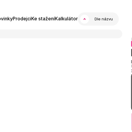
vinky
Prodejci
Ke stažení
Kalkulátor
Dle názvu