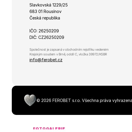
Slavkovská 1229/25 
683 01 Rousínov
Česká republika
IČO: 26250209
DIČ: CZ26250209
Společnost je zapsaná v obchodním rejstříku vedeném 
Krajským soudem v Brně, oddíl C, vložka 39972/KSBR
info@ferobet.cz
©
2026
FEROBET s.r.o.
Všechna práva vyhrazena
FOTOGALERIE