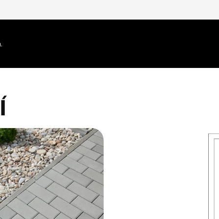
týdny
návštěvou uvedeného webu.
.
í