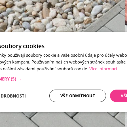
soubory cookies
nky používají soubory cookie a vaše osobní údaje pro účely webo
ových kampaní. Používáním našich webových stránek souhlasíte
 s našimi zásadami používání souborů cookie.
Více informací
NERY
(5) →
ODROBNOSTI
VŠE ODMÍTNOUT
VŠ
tné soubory
Analytika
Mar