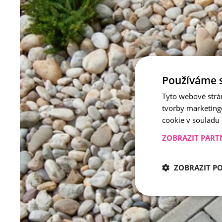
Používáme 
Tyto webové strá
tvorby marketing
cookie v souladu
ZOBRAZIT PART
ZOBRAZIT P
Nezbytně nu