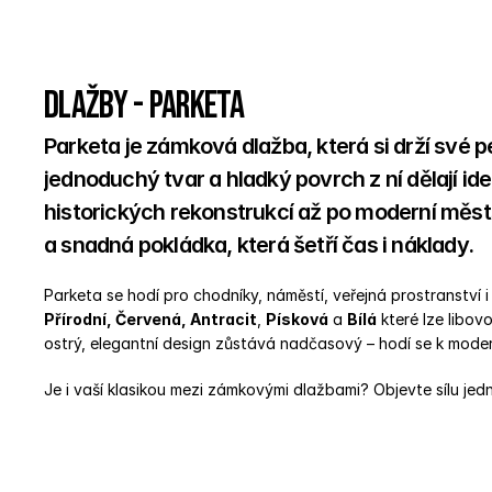
Dlažby - Parketa
Parketa je zámková dlažba, která si drží své pe
jednoduchý tvar a hladký povrch z ní dělají ide
historických rekonstrukcí až po moderní městs
a snadná pokládka, která šetří čas i náklady. 
Parketa se hodí pro chodníky, náměstí, veřejná prostranství 
Přírodní, Červená, Antracit
, 
Písková
 a 
Bílá
 které lze libo
ostrý, elegantní design zůstává nadčasový – hodí se k moderní
Je i vaší klasikou mezi zámkovými dlažbami? Objevte sílu jed