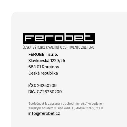
Název
Název
_ga_R98VL1VNQ0
_gat_gtag_UA_3938
_gid
sid
Český výrobce kvalitního sortimentu z betonu
FEROBET s.r.o.
_ga_K4R0F19QP7
IDE
Slavkovská 1229/25 
683 01 Rousínov
Česká republika
_ga
sid
IČO: 26250209
DIČ: CZ26250209
_fbp
Společnost je zapsaná v obchodním rejstříku vedeném 
Krajským soudem v Brně, oddíl C, vložka 39972/KSBR
info@ferobet.cz
_gcl_au