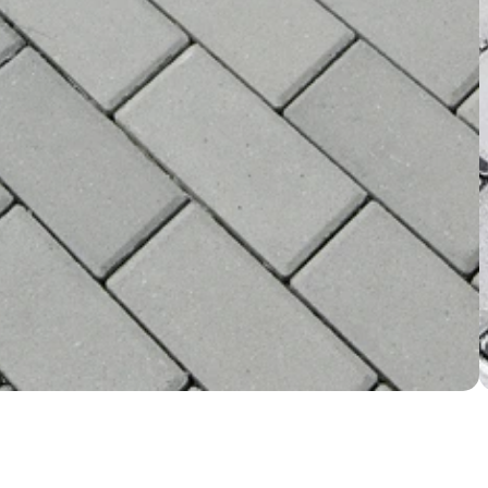
Nezbytně nutné soubory
Analytika
Marketing
ry cookie umožňují základní funkce webových stránek, jako je přihlášení uživatele a
zbytně nutných souborů cookie správně používat.
Poskytovatel /
Vyprší
Popis
Doména
nt
5 měsíců
Tento soubor cookie používá služba Cookie-
CookieScript
4 týdny
zapamatování předvoleb souhlasu se soubor
.ferobet.cz
návštěvníků. Je nutné, aby banner cookie Co
fungoval správně.
Zavřením
Interně laravel používá laravel_session k iden
Laravel LLC
prohlížeče
relace pro uživatele
plotova-
kalkulacka.ferobet.cz
.ferobet.cz
4 týdny 2
Tento cookie se používá k jedinečné identifika
dny
mají přístup k webové stránce, aby sledovala 
uživatelskou zkušenost.
ochrany osobních údajů společnosti Google.
plotova-
1 rok
Tento soubor cookie je napsán, aby pomohl
kalkulacka.ferobet.cz
stránek při prevenci útoků padělání mezi we