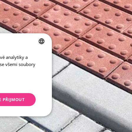
vé analytiky a
CZECH
 se všemi soubory
ENGLISH
E PŘIJMOUT
keting