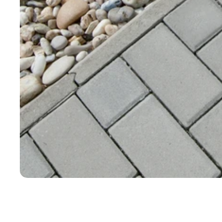
Nezbytně nutné soubo
stránky nelze bez ne
Název
CookieScriptConse
laravel_session
udid
Zásadách 
XSRF-TOKEN