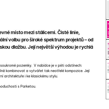
vné místo mezi stálicemi. Čisté linie, 
ální volbu pro široké spektrum projektů – od 
kou dlažbu. Její největší výhodou je rychlá 
i soukromé pozemky.  V nabídce je v pěti odstínech:
volně kombinovat a vytvářet tak neotřelé kompozice. Její 
 architektuře i ke klasickému stylu. 
noduchosti s Parketou.