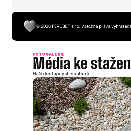
©
2026
FEROBET s.r.o.
Všechna práva vyhrazena
FOTOGALERIE
Média ke stažen
NaN dostupných souborů