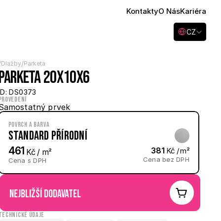
Kontakty
O Nás
Kariéra
Select Language
CZ
/
/
Dlažby
Parketa
Parketa 20x10x6
ID: DS0373
Provedení
Samostatný prvek
Povrch a barva
Standard Přírodní
461
381
 Kč / m²
 Kč / m²
Cena bez DPH
Cena s DPH
nejbližší dodavatel
Technické údaje