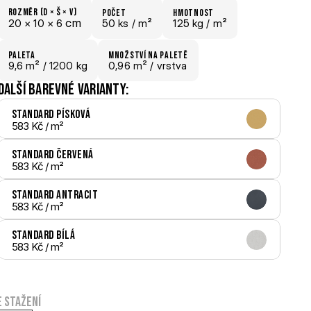
Rozměr (D × š × V)
počet
hmotnost
 cm
20 × 
10 × 
6
50 ks /
 m²
125 kg /
 m²
paletA
Množství na paletě
9,6
 m²
 / 1200 kg
0,96 m²
 / vrstva
Další barevné varianty:
Standard Písková
583 Kč
 / m²
Standard Červená
583 Kč
 / m²
Standard Antracit
583 Kč
 / m²
Standard Bílá
583 Kč
 / m²
e stažení