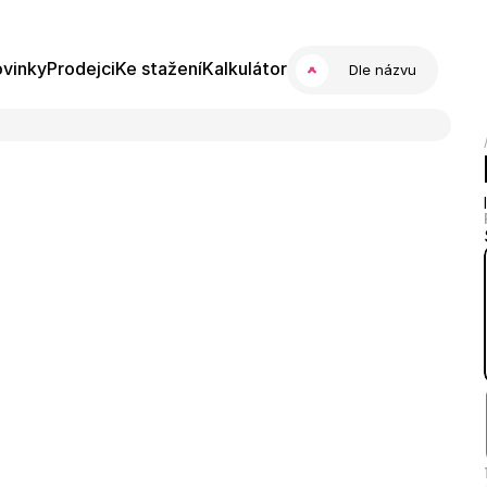
vinky
Prodejci
Ke stažení
Kalkulátor
Dle názvu