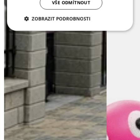
VŠE ODMÍTNOUT
ZOBRAZIT PODROBNOSTI
Nezbytně
Analytika
Marketing
nutné
soubory
Nezbytně nutné soubory
Analytika
Marketing
Nezbytně nutné soubory cookie umožňují základní
funkce webových stránek, jako je přihlášení
uživatele a správa účtu. Webové stránky nelze bez
nezbytně nutných souborů cookie správně používat.
Poskytovatel /
Název
Vyprší
Popis
Doména