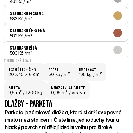
461 Kč
 / m²
Standard Písková
583 Kč
 / m²
Standard Červená
583 Kč
 / m²
Standard Bílá
583 Kč
 / m²
Technické údaje:
Rozměr (D × š × V)
počet
hmotnost
 cm
20 × 
10 × 
6
50 ks /
 m²
125 kg /
 m²
paletA
Množství na paletě
9,6
 m²
 / 1200 kg
0,96 m²
 / vrstva
Dlažby - Parketa
Parketa je zámková dlažba, která si drží své pevné 
místo mezi stálicemi. Čisté linie, jednoduchý tvar a 
hladký povrch z ní dělají ideální volbu pro široké 