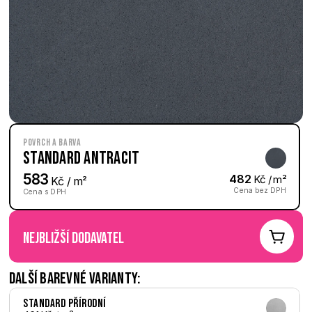
Povrch a barva
Standard Antracit
583
482
 Kč / m²
 Kč / m²
Cena bez DPH
Cena s DPH
nejbližší dodavatel
Další barevné varianty:
Standard Přírodní