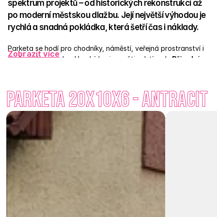
spektrum projektů – od historických rekonstrukcí až 
po moderní městskou dlažbu. Její největší výhodou je 
rychlá a snadná pokládka, která šetří čas i náklady. 
Parketa se hodí pro chodníky, náměstí, veřejná prostranství i 
Zobrazit více
soukromé pozemky.  V nabídce je v pěti odstínech:
 Přírodní, 
Červená, Antracit
, 
Písková
 a 
Bílá
 které lze libovolně 
kombinovat a vytvářet tak neotřelé kompozice. Její ostrý, 
Parketa 20x10x6 - Antracit
elegantní design zůstává nadčasový – hodí se k moderní 
architektuře i ke klasickému stylu. 
Je i vaší klasikou mezi zámkovými dlažbami? Objevte sílu 
jednoduchosti s Parketou.