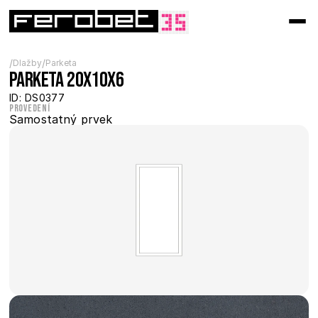
/
/
Dlažby
Parketa
Parketa 20x10x6
ID: DS0377
Provedení
Samostatný prvek