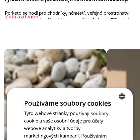
Parketa se hodí pro chodníky, náměstí, veřejná prostranství i 
Zobrazit více
soukromé pozemky.  V nabídce je v pěti odstínech:
 Přírodní, 
Červená, Antracit
, 
Písková
 a 
Bílá
 které lze libovolně 
kombinovat a vytvářet tak neotřelé kompozice. Její ostrý, 
elegantní design zůstává nadčasový – hodí se k moderní 
architektuře i ke klasickému stylu. 
Je i vaší klasikou mezi zámkovými dlažbami? Objevte sílu 
jednoduchosti s Parketou.
inspirace - Parketa
Používáme soubory cookies
Tyto webové stránky používají soubory
CZECH
cookie a vaše osobní údaje pro účely
ENGLISH
webové analytiky a tvorby
marketingových kampaní. Používáním