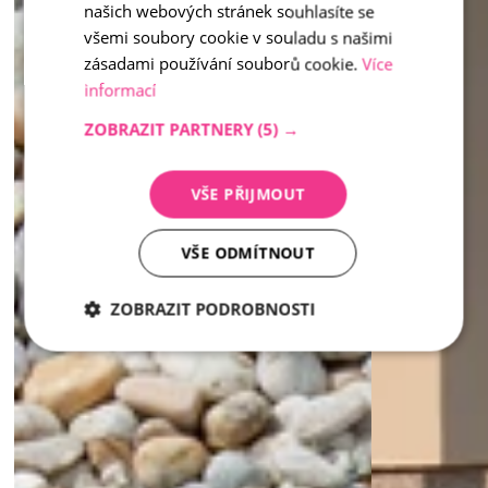
našich webových stránek souhlasíte se
všemi soubory cookie v souladu s našimi
zásadami používání souborů cookie.
Více
informací
ZOBRAZIT PARTNERY
(5) →
VŠE PŘIJMOUT
VŠE ODMÍTNOUT
ZOBRAZIT PODROBNOSTI
Nezbytně
Analytika
Marketing
nutné
soubory