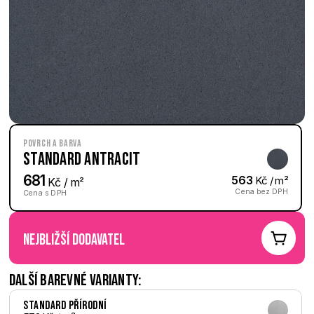
Povrch a barva
Standard Antracit
681
563
 Kč / m²
 Kč / m²
Cena bez DPH
Cena s DPH
nejbližší dodavatel
Další barevné varianty:
Standard Přírodní