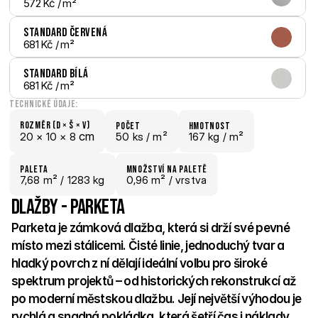
572 Kč
 / m²
Standard Červená
681 Kč
 / m²
Standard Bílá
681 Kč
 / m²
Technické údaje:
Rozměr (D × š × V)
počet
hmotnost
 cm
20 × 
10 × 
8
50 ks /
 m²
167 kg /
 m²
paletA
Množství na paletě
7,68
 m²
 / 1283 kg
0,96 m²
 / vrstva
Dlažby - Parketa
Parketa je zámková dlažba, která si drží své pevné 
místo mezi stálicemi. Čisté linie, jednoduchý tvar a 
hladký povrch z ní dělají ideální volbu pro široké 
spektrum projektů – od historických rekonstrukcí až 
po moderní městskou dlažbu. Její největší výhodou je 
rychlá a snadná pokládka, která šetří čas i náklady. 