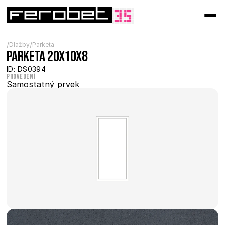
/
/
Dlažby
Parketa
Parketa 20x10x8
ID: DS0394
Provedení
Samostatný prvek