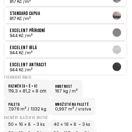
817 Kč
 / m²
Standard Capua
817 Kč
 / m²
Excelent Přírodní
944 Kč
 / m²
Excelent Bílá
944 Kč
 / m²
Excelent Antracit
944 Kč
 / m²
Technické údaje:
Rozměr (D × š × V)
hmotnost
 cm
119,3 × 
81,2 × 
8
167 kg /
 m²
paletA
Množství na paletě
7,976
 m²
 / 1332 kg
0,997 m²
 / vrstva
rozměry dlažeb ve vrstvě
50 × 16 × 8  – 3 ks
40 × 16 × 8  – 3 ks