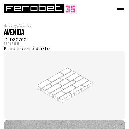
/
/
Dlažby
Avenida
Avenida
ID: DS0700
Provedení
Kombinovaná dlažba