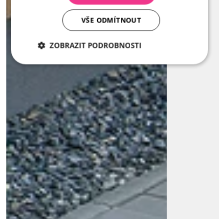
VŠE ODMÍTNOUT
ZOBRAZIT PODROBNOSTI
Nezbytně
Analytika
Marketing
nutné
soubory
Nezbytně nutné soubory
Analytika
Marketing
Nezbytně nutné soubory cookie umožňují základní
funkce webových stránek, jako je přihlášení
uživatele a správa účtu. Webové stránky nelze bez
nezbytně nutných souborů cookie správně používat.