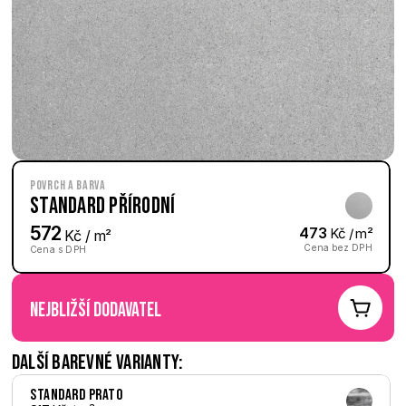
Povrch a barva
Standard Přírodní
572
473
 Kč / m²
 Kč / m²
Cena bez DPH
Cena s DPH
nejbližší dodavatel
Další barevné varianty:
Standard Prato