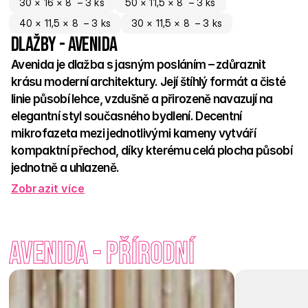
30 × 16 × 8  – 3 ks
50 × 11,5 × 8  – 3 ks
40 × 11,5 × 8  – 3 ks
30 × 11,5 × 8  – 3 ks
Dlažby - Avenida
Avenida je dlažba s jasným posláním – zdůraznit 
krásu moderní architektury. Její štíhlý formát a čisté 
linie působí lehce, vzdušně a přirozeně navazují na 
elegantní styl současného bydlení. Decentní 
mikrofazeta mezi jednotlivými kameny vytváří 
kompaktní přechod, díky kterému celá plocha působí 
jednotně a uhlazeně. 
Zobrazit více
Na výběr máte z klasického 
Standard povrchu
 v odstínech 
Přírodní, Prato a Capua, nebo z prémiového 
Excelent 
povrchu
, který zaujme svou pískovanou strukturou a jemným 
Avenida - Přírodní
odleskem na slunci. 
Excelent bílá
, 
přírodní
 a 
antracit
 evokují 
ušlechtilost a dodají prostoru originální charakter. 
Dlažba je nejen krásná, ale i pevná – její nosnost zvládne i 
vyšší zatížení. Její nosnost podrží i vás – objevte dlažbu, 