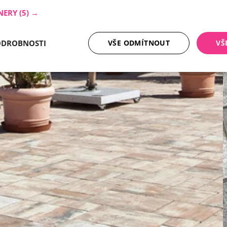
NERY
(5) →
ODROBNOSTI
VŠE ODMÍTNOUT
VŠ
tné soubory
Analytika
Mar
Nezbytně nutné soubory
Analytika
Marketing
ry cookie umožňují základní funkce webových stránek, jako je přihlášení uživatele a
zbytně nutných souborů cookie správně používat.
Poskytovatel /
Vyprší
Popis
Doména
nt
5 měsíců
Tento soubor cookie používá služba Cookie-
CookieScript
4 týdny
zapamatování předvoleb souhlasu se soubor
.ferobet.cz
návštěvníků. Je nutné, aby banner cookie Co