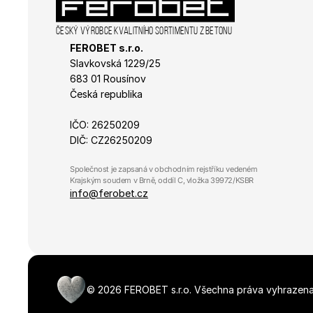
_ga
sid
Český výrobce kvalitního sortimentu z betonu
FEROBET s.r.o.
_fbp
Slavkovská 1229/25 
683 01 Rousínov
Česká republika
_gcl_au
IČO: 26250209
DIČ: CZ26250209
Společnost je zapsaná v obchodním rejstříku vedeném 
Krajským soudem v Brně, oddíl C, vložka 39972/KSBR
info@ferobet.cz
©
2026
FEROBET s.r.o.
Všechna práva vyhrazena