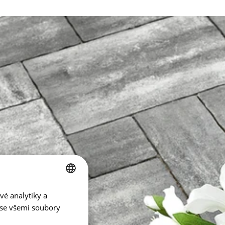
vé analytiky a
CZECH
 se všemi soubory
ENGLISH