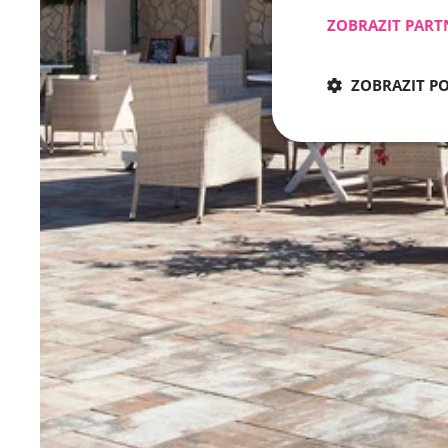
ZOBRAZIT PART
ZOBRAZIT P
Nezbytně nu
Nezbytně nutné soubo
stránky nelze bez ne
Název
CookieScriptConse