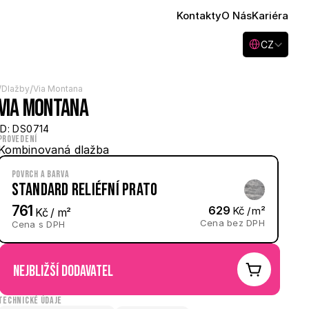
Kontakty
O Nás
Kariéra
Select Language
CZ
/
/
Dlažby
Via Montana
Via Montana
ID: DS0714
Provedení
Kombinovaná dlažba
Povrch a barva
Standard reliéfní Prato
761
629
 Kč / m²
 Kč / m²
Cena bez DPH
Cena s DPH
nejbližší dodavatel
Technické údaje