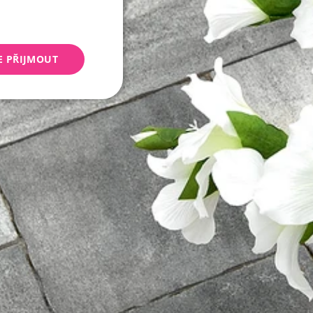
E PŘIJMOUT
keting
 správa účtu. Webové
Script.com k
y cookie
okie-Script.com