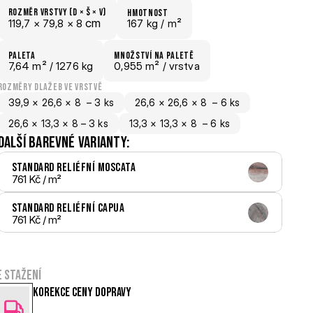
Rozměr vrstvy (d × š × v)
hmotnost
 cm
119,7 × 
79,8 × 
8
167 kg /
 m²
paletA
Množství na paletě
7,64
 m²
 / 1276 kg
0,955 m²
 / vrstva
rozměry dlažeb ve vrstvě
39,9 × 26,6 × 8  – 3 ks
26,6 × 26,6 × 8  – 6 ks
26,6 × 13,3 × 8 – 3 ks
13,3 × 13,3 × 8  – 6 ks
Další barevné varianty:
Standard reliéfní Moscata
761 Kč
 / m²
Standard reliéfní Capua
761 Kč
 / m²
e stažení
Korekce ceny dopravy