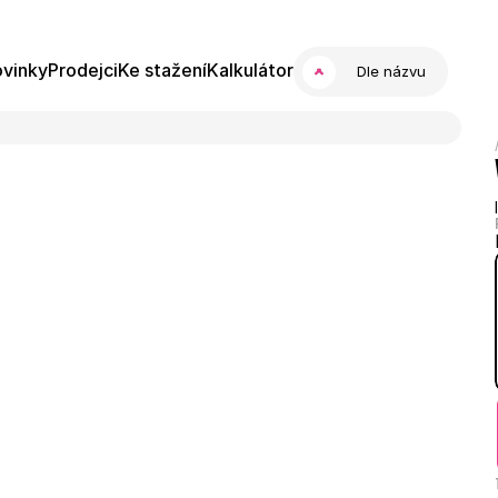
vinky
Prodejci
Ke stažení
Kalkulátor
Dle názvu