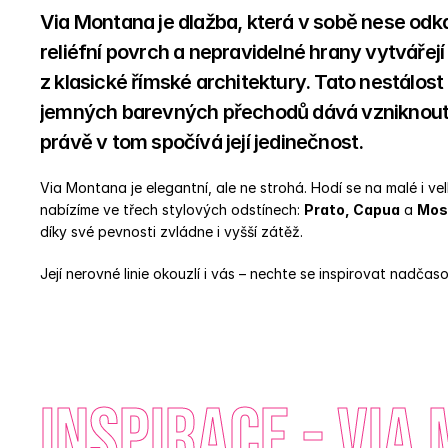
Via Montana je dlažba, která v sobě nese odka
reliéfní povrch a nepravidelné hrany vytvářej
z klasické římské architektury. Tato nestálost
jemných barevných přechodů dává vzniknout p
právě v tom spočívá její jedinečnost. 
Via Montana je elegantní, ale ne strohá. Hodí se na malé i vel
nabízíme ve třech stylových odstínech: 
Prato, Capua
 a 
Mos
díky své pevnosti zvládne i vyšší zátěž. 
Její nerovné linie okouzlí i vás – nechte se inspirovat nadča
INSPIRACE - Via