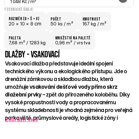
1 048 Kč
 / m²
Technické údaje:
Rozměr (D × š × V)
počet
hmotnost
 cm
20 × 
10 × 
8
50 ks /
 m²
167 kg /
 m²
paletA
Množství na paletě
7,68
 m²
 / 1283 kg
0,96 m²
 / vrstva
Dlažby - vsakovací
Vsakovací dlažba představuje ideální spojení 
technického výkonu a ekologického přístupu. Jde o 
drenážní zámkovou a skladbou dlažbu, která 
umožňuje 
vsakování dešťové vody přímo skrz 
dlažební prvky
 – zpět do přirozeného koloběhu. Díky 
vysoké propustnosti vody a propracovanému 
systému skladebnosti je vhodná zejména pro veřejná 
parkoviště, průmyslové areály, logistické zóny i 
Zobrazit více
zpevněné plochy u bytových domů. 