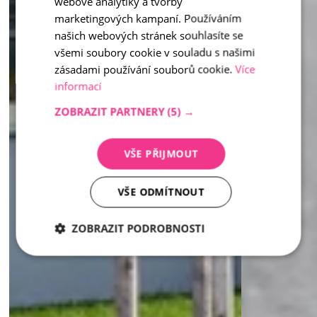
webové analytiky a tvorby
marketingových kampaní. Používáním
našich webových stránek souhlasíte se
všemi soubory cookie v souladu s našimi
zásadami používání souborů cookie.
Více
informací
ZOBRAZIT PARTNERY
(5) →
VŠE PŘIJMOUT
VŠE ODMÍTNOUT
ZOBRAZIT PODROBNOSTI
Nezbytně
Analytika
Marketing
nutné
soubory