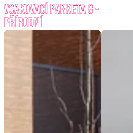
Její přínos ale sahá dál – pomáhá vracet vodu zpět do půdy, 
Vsakovací Parketa 8 - 
podporuje vsak dešťovky a snižuje zatížení kanalizačních sítí. 
Dlouhodobě tak přispívá k ochraně přírody a lepšímu 
Přírodní
hospodaření s vodou. 
Začněme vracet krajině to, co jí patří – a pomozme jí držet 
vodu tam, kde má zůstat.