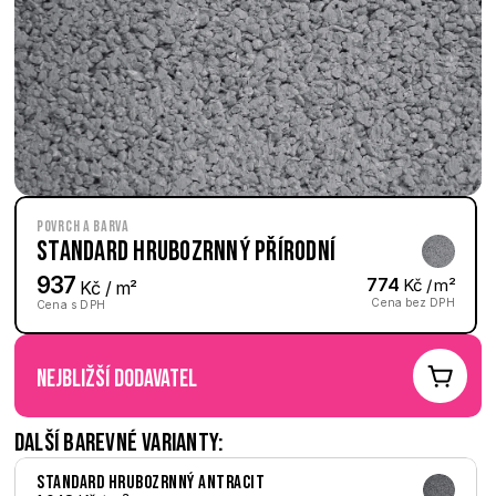
Povrch a barva
Standard hrubozrnný Přírodní
937
774
 Kč / m²
 Kč / m²
Cena bez DPH
Cena s DPH
nejbližší dodavatel
Další barevné varianty:
Standard hrubozrnný Antracit