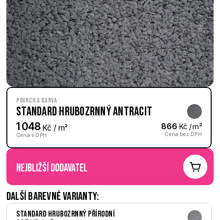
Povrch a barva
Standard hrubozrnný Antracit
1 048
866
 Kč / m²
 Kč / m²
Cena bez DPH
Cena s DPH
nejbližší dodavatel
Další barevné varianty:
Standard hrubozrnný Přírodní