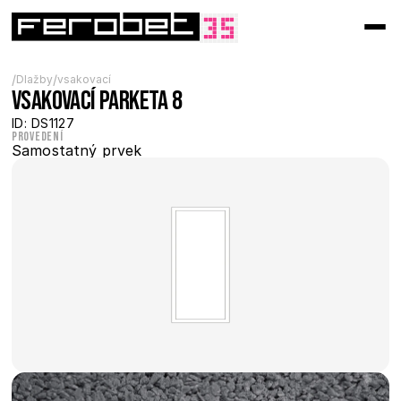
/
/
Dlažby
vsakovací
Vsakovací Parketa 8
ID: DS1127
Provedení
Samostatný prvek