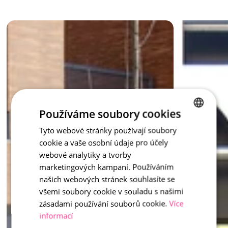
Její přínos ale sahá dál – pomáhá vracet vodu zpět do půdy, 
podporuje vsak dešťovky a snižuje zatížení kanalizačních sítí. 
Dlouhodobě tak přispívá k ochraně přírody a lepšímu 
hospodaření s vodou. 
Začněme vracet krajině to, co jí patří – a pomozme jí držet 
vodu tam, kde má zůstat.
inspirace - vsakovací
Používáme soubory cookies
Tyto webové stránky používají soubory
CZECH
cookie a vaše osobní údaje pro účely
ENGLISH
webové analytiky a tvorby
marketingových kampaní. Používáním
našich webových stránek souhlasíte se
všemi soubory cookie v souladu s našimi
zásadami používání souborů cookie.
Více
informací