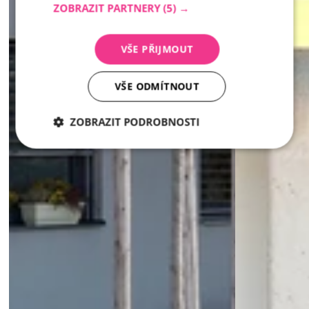
ZOBRAZIT PARTNERY
(5) →
VŠE PŘIJMOUT
VŠE ODMÍTNOUT
ZOBRAZIT PODROBNOSTI
Nezbytně
Analytika
Marketing
nutné
soubory
Nezbytně nutné soubory
Analytika
Marketing