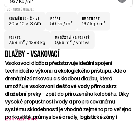
937 Kč
 / m²
Technické údaje:
Rozměr (D × š × V)
počet
hmotnost
 cm
20 × 
10 × 
8
50 ks /
 m²
167 kg /
 m²
paletA
Množství na paletě
7,68
 m²
 / 1283 kg
0,96 m²
 / vrstva
Dlažby - vsakovací
Vsakovací dlažba představuje ideální spojení 
technického výkonu a ekologického přístupu. Jde o 
drenážní zámkovou a skladbou dlažbu, která 
umožňuje 
vsakování dešťové vody přímo skrz 
dlažební prvky
 – zpět do přirozeného koloběhu. Díky 
vysoké propustnosti vody a propracovanému 
systému skladebnosti je vhodná zejména pro veřejná 
parkoviště, průmyslové areály, logistické zóny i 
Zobrazit více
zpevněné plochy u bytových domů. 