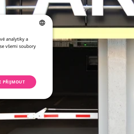
vé analytiky a
CZECH
 se všemi soubory
ENGLISH
E PŘIJMOUT
keting