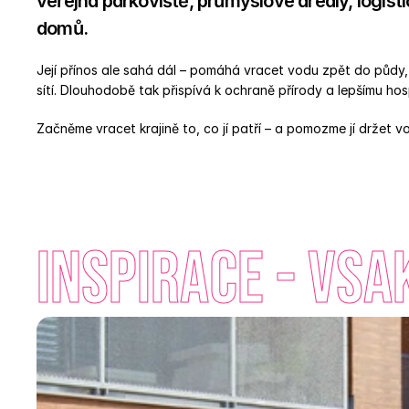
veřejná parkoviště, průmyslové areály, logist
domů. 
Její přínos ale sahá dál – pomáhá vracet vodu zpět do půdy, 
sítí. Dlouhodobě tak přispívá k ochraně přírody a lepšímu ho
Začněme vracet krajině to, co jí patří – a pomozme jí držet 
INSPIRACE - vsa