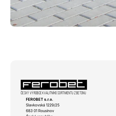
Název
_ga_R98VL1VNQ0
_gat_gtag_UA_3938
_gid
sid
_ga_K4R0F19QP7
IDE
_ga
sid
_fbp
_gcl_au
Český výrobce kvalitního sortimentu z betonu
FEROBET s.r.o.
Slavkovská 1229/25 
683 01 Rousínov