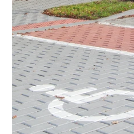
Nezbytně nutné soubo
stránky nelze bez ne
Název
CookieScriptConse
laravel_session
udid
Zásadách 
XSRF-TOKEN
Název