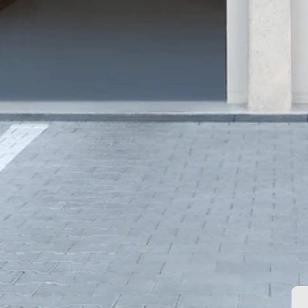
 správa účtu. Webové
Script.com k
y cookie
okie-Script.com
tifikaci instance
ci zařízení, která
používání a zlepšila
 se zabezpečením
by.