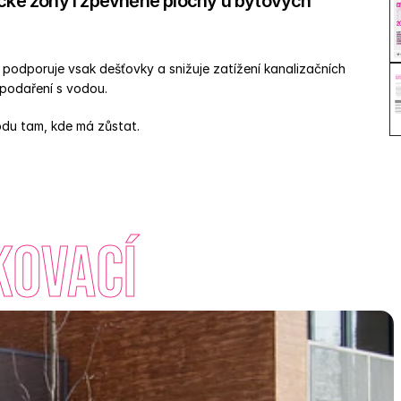
ické zóny i zpevněné plochy u bytových 
podporuje vsak dešťovky a snižuje zatížení kanalizačních 
spodaření s vodou. 
vodu tam, kde má zůstat.
kovací