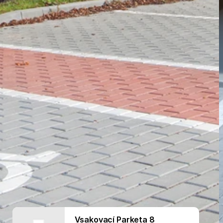
Nezbytně nutné soubory
Analytika
Marketing
ry cookie umožňují základní funkce webových stránek, jako je přihlášení uživatele a
zbytně nutných souborů cookie správně používat.
Poskytovatel /
Vyprší
Popis
Doména
nt
5 měsíců
Tento soubor cookie používá služba Cookie-
CookieScript
4 týdny
zapamatování předvoleb souhlasu se soubor
.ferobet.cz
návštěvníků. Je nutné, aby banner cookie Co
fungoval správně.
Zavřením
Interně laravel používá laravel_session k iden
Laravel LLC
prohlížeče
relace pro uživatele
plotova-
kalkulacka.ferobet.cz
.ferobet.cz
4 týdny 2
Tento cookie se používá k jedinečné identifika
dny
mají přístup k webové stránce, aby sledovala 
uživatelskou zkušenost.
ochrany osobních údajů společnosti Google.
plotova-
1 rok
Tento soubor cookie je napsán, aby pomohl
kalkulacka.ferobet.cz
stránek při prevenci útoků padělání mezi we
Poskytovatel
Vyprší
Popis
Vsakovací Parketa 8
/ Doména
Poskytovatel /