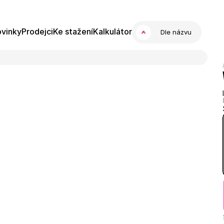
vinky
Prodejci
Ke stažení
Kalkulátor
Dle názvu