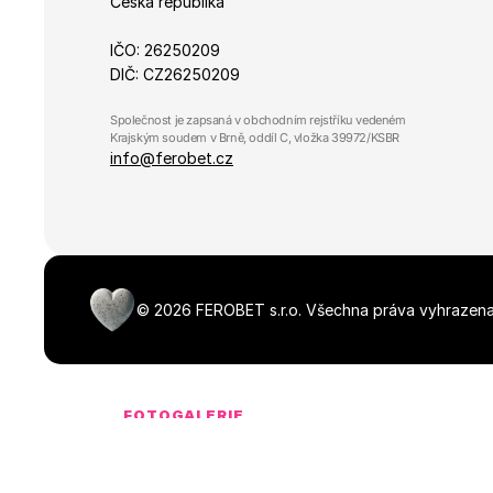
Česká republika
IČO: 26250209
DIČ: CZ26250209
Společnost je zapsaná v obchodním rejstříku vedeném 
Krajským soudem v Brně, oddíl C, vložka 39972/KSBR
info@ferobet.cz
©
2026
FEROBET s.r.o.
Všechna práva vyhrazena
FOTOGALERIE
Média ke stažen
NaN dostupných souborů