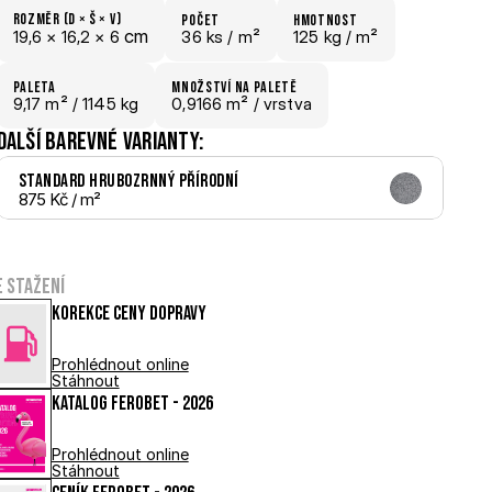
Rozměr (D × š × V)
počet
hmotnost
 cm
19,6 × 
16,2 × 
6
36 ks /
 m²
125 kg /
 m²
paletA
Množství na paletě
9,17
 m²
 / 1145 kg
0,9166 m²
 / vrstva
Další barevné varianty:
Standard hrubozrnný Přírodní
875 Kč
 / m²
e stažení
Korekce ceny dopravy
Prohlédnout online
Stáhnout
Katalog FEROBET - 2026
Prohlédnout online
Stáhnout