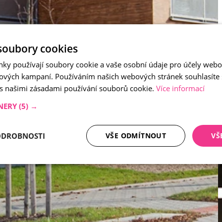
soubory cookies
nky používají soubory cookie a vaše osobní údaje pro účely webo
ových kampaní. Používáním našich webových stránek souhlasíte
 s našimi zásadami používání souborů cookie.
Více informací
NERY
(5) →
ODROBNOSTI
VŠE ODMÍTNOUT
VŠ
tné soubory
Analytika
Mar