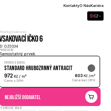
Kontakty
O Nás
Kariéra
Select Language
CZ
/
/
Dlažby
vsakovací
Vsakovací Ičko 6
ID: DZ0334
Provedení
Samostatný prvek
Povrch a barva
Standard hrubozrnný Antracit
972
803
 Kč / m²
 Kč / m²
Cena bez DPH
Cena s DPH
nejbližší dodavatel
Technické údaje