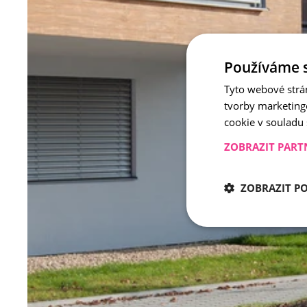
Používáme 
Tyto webové strá
tvorby marketing
cookie v souladu
ZOBRAZIT PART
ZOBRAZIT P
Nezbytně nu