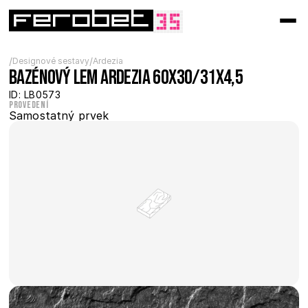
/
/
Designové sestavy
Ardezia
Bazénový lem Ardezia 60x30/31x4,5
ID: LB0573
Provedení
Samostatný prvek