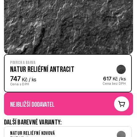
Povrch a barva
Natur reliéfní Antracit
747
617
 Kč / ks
 Kč / ks
Cena bez DPH
Cena s DPH
nejbližší dodavatel
Další barevné varianty:
Natur reliéfní Kovová