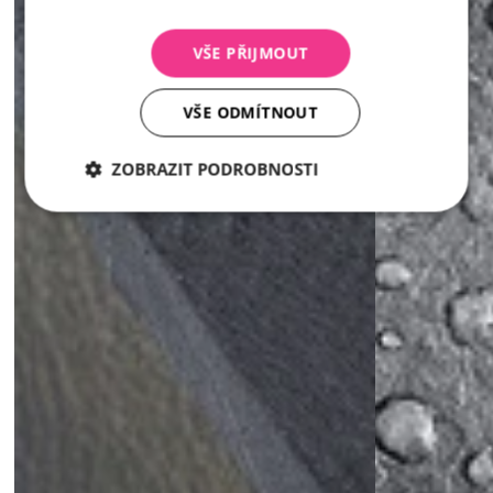
VŠE PŘIJMOUT
VŠE ODMÍTNOUT
ZOBRAZIT PODROBNOSTI
Nezbytně
Analytika
Marketing
nutné
soubory
Nezbytně nutné soubory
Analytika
Marketing
Nezbytně nutné soubory cookie umožňují základní
funkce webových stránek, jako je přihlášení