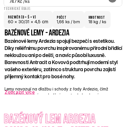
747 Kč
 / ks
Technické údaje:
Rozměr (D × š × V)
počet
hmotnost
 cm
60 × 
30/31 × 
4,5
1,66 ks /
 bm
18 kg /
 ks
Bazénové lemy - Ardezia
Bazénové lemy Ardezia spojují bezpečí s estetikou. 
Díky reliéfnímu povrchu inspirovanému přírodní břidlicí 
nekloužou ani po dešti, a navíc působí luxusně. 
Barevnosti Antracit a Kovová podtrhují moderní styl 
vašeho exteriéru, zatímco struktura povrchu zajistí 
příjemný kontakt pro bosé nohy. 
Lemy navazují na dlažbu i schody z řady Ardezia, čímž 
Zobrazit více
vytvářejí jednotný a vyladěný prostor kolem bazénu. 
Odolnost proti mrazu, slunci i chlorované vodě zaručí dlouhou 
životnost bez kompromisů. 
Bazénový lem Ardezia 
Vstupte do vody s jistotou a vkusem – Ardezia promění vaše 
letní chvíle v zážitek.