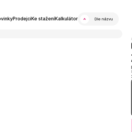
vinky
Prodejci
Ke stažení
Kalkulátor
Dle názvu