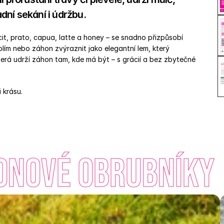
ní sekání i údržbu.  
cit, prato, capua, latte a honey – se snadno přizpůsobí 
lím nebo záhon zvýraznit jako elegantní lem, který 
erá udrží záhon tam, kde má být – s grácií a bez zbytečné 
 krásu.
honové obrubníky