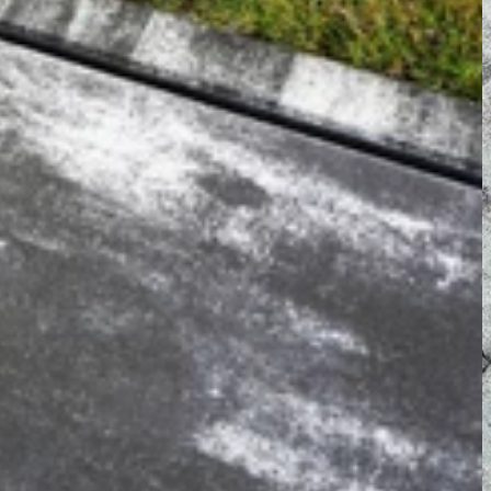
Nezbytně nutné soubory
Analytika
Marketing
ry cookie umožňují základní funkce webových stránek, jako je přihlášení uživatele a
zbytně nutných souborů cookie správně používat.
Poskytovatel /
Vyprší
Popis
Doména
nt
5 měsíců
Tento soubor cookie používá služba Cookie-
CookieScript
4 týdny
zapamatování předvoleb souhlasu se soubor
.ferobet.cz
návštěvníků. Je nutné, aby banner cookie Co
fungoval správně.
Zavřením
Interně laravel používá laravel_session k iden
Laravel LLC
prohlížeče
relace pro uživatele
plotova-
kalkulacka.ferobet.cz
.ferobet.cz
4 týdny 2
Tento cookie se používá k jedinečné identifika
dny
mají přístup k webové stránce, aby sledovala 
uživatelskou zkušenost.
ochrany osobních údajů společnosti Google.
plotova-
1 rok
Tento soubor cookie je napsán, aby pomohl
kalkulacka.ferobet.cz
stránek při prevenci útoků padělání mezi we