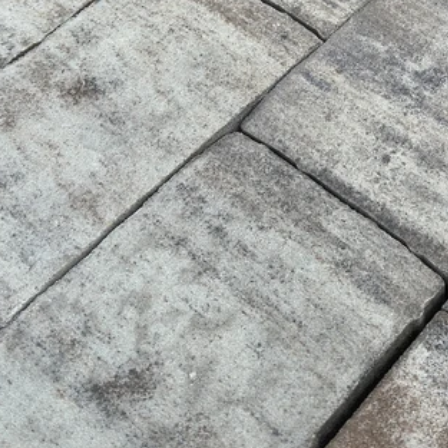
 správa účtu. Webové
Script.com k
y cookie
okie-Script.com
tifikaci instance
ci zařízení, která
používání a zlepšila
 se zabezpečením
by.