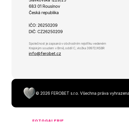
683 01 Rousínov
Česká republika
IČO: 26250209
DIČ: CZ26250209
Společnost je zapsaná v obchodním rejstříku vedeném 
Krajským soudem v Brně, oddíl C, vložka 39972/KSBR
info@ferobet.cz
©
2026
FEROBET s.r.o.
Všechna práva vyhrazena
FOTOGALERIE