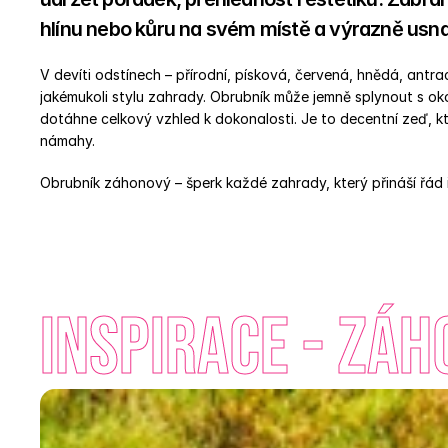
hlínu nebo kůru na svém místě a výrazně usnad
V devíti odstínech – přírodní, písková, červená, hnědá, antra
jakémukoli stylu zahrady. Obrubník může jemně splynout s oko
dotáhne celkový vzhled k dokonalosti. Je to decentní zeď, kt
námahy.  
Obrubník záhonový – šperk každé zahrady, který přináší řád i
INSPIRACE - Zá