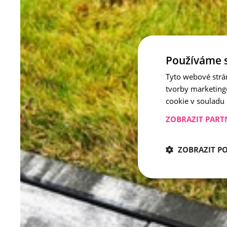
Používáme 
Tyto webové strá
tvorby marketing
cookie v souladu
ZOBRAZIT PART
ZOBRAZIT P
Nezbytně nu