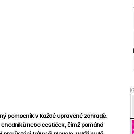
K
lný pomocník v každé upravené zahradě. 
, chodníků nebo cestiček, čímž pomáhá 
 prorůstání trávy či plevele, udrží mulč, 