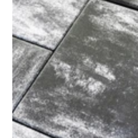
Nezbytně nutné soubo
stránky nelze bez ne
Název
CookieScriptConse
laravel_session
udid
Zásadách 
XSRF-TOKEN