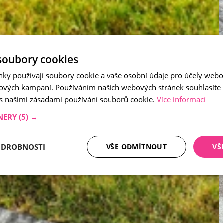
soubory cookies
nky používají soubory cookie a vaše osobní údaje pro účely webo
ových kampaní. Používáním našich webových stránek souhlasíte
 s našimi zásadami používání souborů cookie.
Více informací
NERY
(5) →
ODROBNOSTI
VŠE ODMÍTNOUT
VŠ
tné soubory
Analytika
Mar