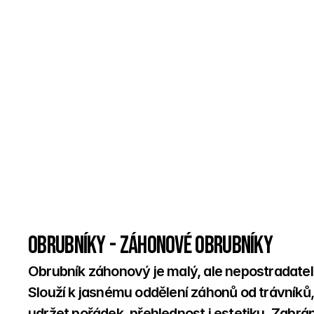
Obrubníky - Záhonové obrubníky
Obrubník záhonový je malý, ale nepostradate
Slouží k jasnému oddělení záhonů od trávníků
udržet pořádek, přehlednost i estetiku. Zabrání