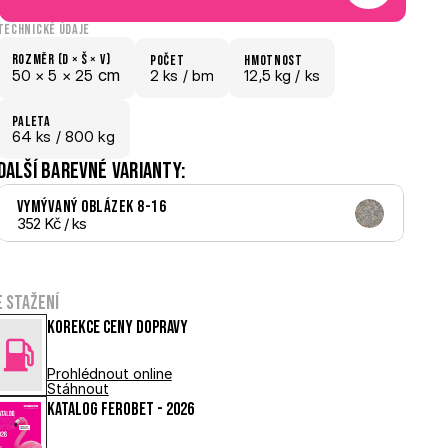
Technické údaje
Rozměr (D × š × V)
počet
hmotnost
 cm
50 × 
5 × 
25
2 ks /
 bm
12,5 kg /
 ks
paletA
64
 ks
 / 800 kg
Další barevné varianty:
Vymývaný Oblázek 8-16
352 Kč
 / ks
e stažení
Korekce ceny dopravy
Prohlédnout online
Stáhnout
Katalog FEROBET - 2026