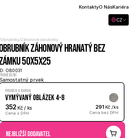
Kontakty
O Nás
Kariéra
Select Language
CZ
/
/
Obrubníky
Záhonové obrubníky
Obrubník záhonový hranatý bez 
zámku 50x5x25
ID: OB0031
Provedení
Samostatný prvek
Povrch a barva
Vymývaný Oblázek 4-8
352
291
 Kč / ks
 Kč / ks
Cena bez DPH
Cena s DPH
nejbližší dodavatel