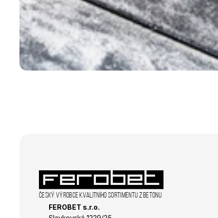
Název
Název
_ga_R98VL1VNQ0
_gat_gtag_UA_3938
_gid
sid
_ga_K4R0F19QP7
IDE
_ga
sid
_fbp
_gcl_au
Český výrobce kvalitního sortimentu z betonu
FEROBET s.r.o.
Slavkovská 1229/25 