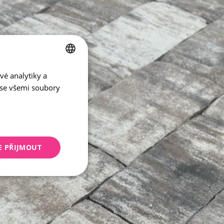
vé analytiky a
CZECH
 se všemi soubory
ENGLISH
E PŘIJMOUT
keting