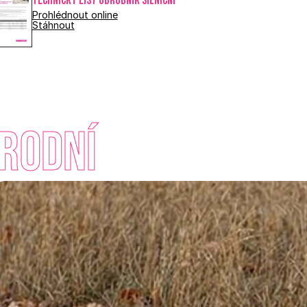
Technický list OBRUBNÍK SILNIČNÍ
Prohlédnout online
Stáhnout
írodní