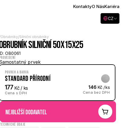
Kontakty
O Nás
Kariéra
Select Language
CZ
/
/
Obrubníky
Silniční obrubníky
Obrubník silniční 50x15x25
ID: OB0061
Provedení
Samostatný prvek
Povrch a barva
Standard Přírodní
177
146
 Kč / ks
 Kč / ks
Cena bez DPH
Cena s DPH
nejbližší dodavatel
Technické údaje