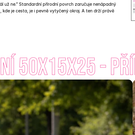
dál už ne.” Standardní přírodní povrch zaručuje nenápadný 
kde je cesta, je i pevně vytyčený okraj. A ten drží právě 
ní 50x15x25 - Př