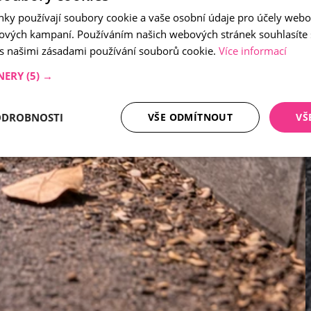
nky používají soubory cookie a vaše osobní údaje pro účely webo
ových kampaní. Používáním našich webových stránek souhlasíte
 s našimi zásadami používání souborů cookie.
Více informací
NERY
(5) →
ODROBNOSTI
VŠE ODMÍTNOUT
VŠ
tné soubory
Analytika
Mar
Nezbytně nutné soubory
Analytika
Marketing
ry cookie umožňují základní funkce webových stránek, jako je přihlášení uživatele a
zbytně nutných souborů cookie správně používat.