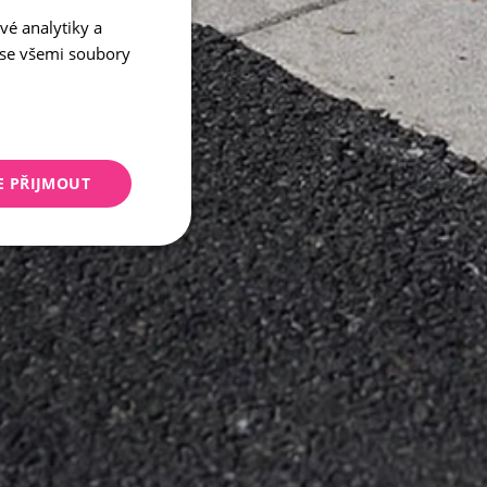
vé analytiky a
CZECH
 se všemi soubory
ENGLISH
E PŘIJMOUT
keting
 správa účtu. Webové