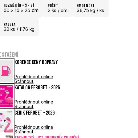
Rozměr (D × š × V)
počet
hmotnost
 cm
50 × 
15 × 
25
2 ks /
 bm
36,75 kg /
 ks
paletA
32
 ks
 / 1176 kg
e stažení
Korekce ceny dopravy
Prohlédnout online
Stáhnout
Katalog FEROBET - 2026
Prohlédnout online
Stáhnout
Ceník FEROBET - 2026
Prohlédnout online
Stáhnout