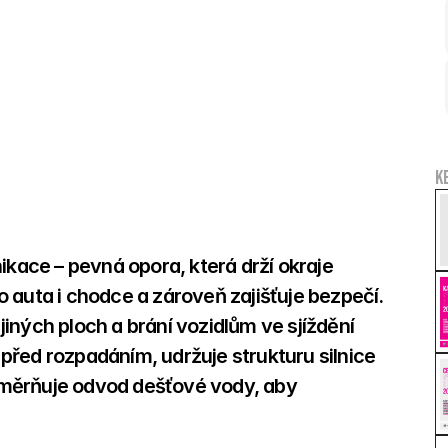
K
ikace – pevná opora, která drží okraje 
 auta i chodce a zároveň zajišťuje bezpečí. 
ných ploch a brání vozidlům ve sjíždění 
řed rozpadáním, udržuje strukturu silnice 
usměrňuje odvod dešťové vody, aby 