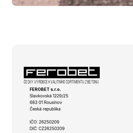
Název
CookieScriptConse
laravel_session
udid
Zásadách 
XSRF-TOKEN
Český výrobce kvalitního sortimentu z betonu
FEROBET s.r.o.
Slavkovská 1229/25 
Název
683 01 Rousínov
Název
Česká republika
_ga_R98VL1VNQ0
_gat_gtag_UA_3938
IČO: 26250209
_gid
sid
DIČ: CZ26250209