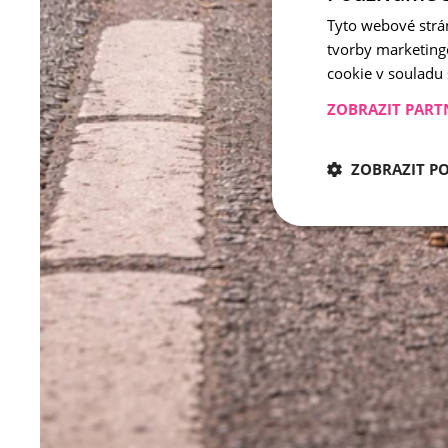
Tyto webové strá
tvorby marketing
cookie v souladu
ZOBRAZIT PART
ZOBRAZIT P
Nezbytně nu
Nezbytně nutné soubo
stránky nelze bez ne