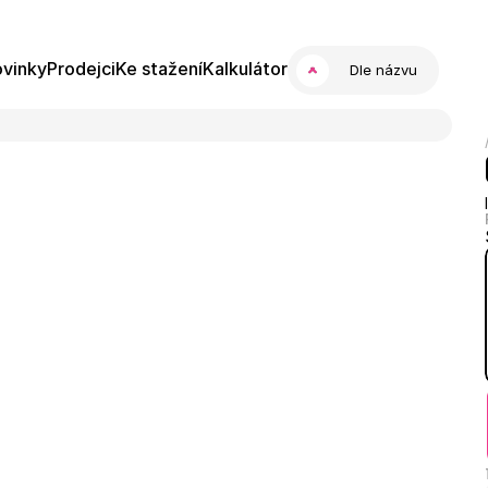
vinky
Prodejci
Ke stažení
Kalkulátor
Dle názvu