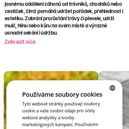
jasnému oddělení záhonů od trávníků, chodníků nebo 
cestiček, čímž pomáhá udržet pořádek, přehlednost i 
estetiku. Zabrání prorůstání trávy či plevele, udrží 
mulč, hlínu nebo kůru na svém místě a výrazně 
usnadní sekání i údržbu.  
Zobrazit více
V devíti odstínech – přírodní, písková, červená, hnědá, 
antracit, prato, capua, latte a honey – se snadno přizpůsobí 
jakémukoli stylu zahrady. Obrubník může jemně splynout s 
okolím nebo záhon zvýraznit jako elegantní lem, který 
dotáhne celkový vzhled k dokonalosti. Je to decentní zeď, 
která udrží záhon tam, kde má být – s grácií a bez zbytečné 
námahy.  
Používáme soubory cookies
Obrubník záhonový – šperk každé zahrady, který přináší řád i 
krásu.
inspirace - Záhonové obrubn
Tyto webové stránky používají soubory
CZECH
cookie a vaše osobní údaje pro účely
ENGLISH
webové analytiky a tvorby
marketingových kampaní. Používáním