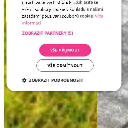
našich webových stránek souhlasíte se
všemi soubory cookie v souladu s našimi
zásadami používání souborů cookie.
Více
informací
ZOBRAZIT PARTNERY
(5) →
VŠE PŘIJMOUT
VŠE ODMÍTNOUT
ZOBRAZIT PODROBNOSTI
Nezbytně
Analytika
Marketing
nutné
soubory