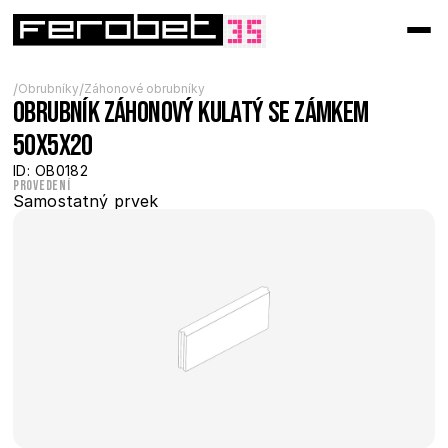
/
/
Obrubníky
Záhonové obrubníky
Obrubník záhonový kulatý se zámkem 
50x5x20
ID: OB0182
Provedení
Samostatný prvek