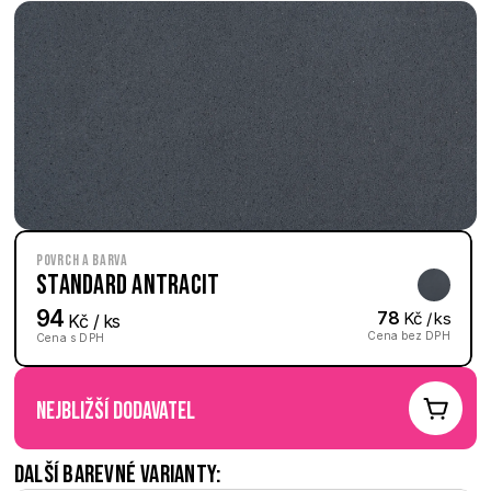
Povrch a barva
Standard Antracit
94
78
 Kč / ks
 Kč / ks
Cena bez DPH
Cena s DPH
nejbližší dodavatel
Další barevné varianty: