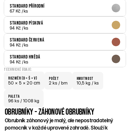
Standard Přírodní
67 Kč
 / ks
Standard Písková
94 Kč
 / ks
Standard Červená
94 Kč
 / ks
Standard Hnědá
94 Kč
 / ks
Technické údaje:
Rozměr (D × š × V)
počet
hmotnost
 cm
50 × 
5 × 
20
2 ks /
 bm
10,5 kg /
 ks
paletA
96
 ks
 / 1008 kg
Obrubníky - Záhonové obrubníky
Obrubník záhonový je malý, ale nepostradatelný 
pomocník v každé upravené zahradě. Slouží k 