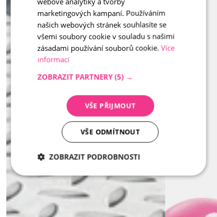
webové analytiky a tvorby
marketingových kampaní. Používáním
našich webových stránek souhlasíte se
všemi soubory cookie v souladu s našimi
zásadami používání souborů cookie.
Více
informací
ZOBRAZIT PARTNERY
(5) →
VŠE PŘIJMOUT
VŠE ODMÍTNOUT
ZOBRAZIT PODROBNOSTI
Nezbytně
Analytika
Marketing
nutné
soubory