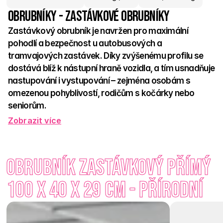
Obrubníky - Zastávkové obrubníky
Zastávkový obrubník je navržen pro maximální 
pohodlí a bezpečnost u autobusových a 
tramvajových zastávek. Díky zvýšenému profilu se 
dostává blíž k nástupní hraně vozidla, a tím usnadňuje 
nastupování i vystupování – zejména osobám s 
omezenou pohyblivostí, rodičům s kočárky nebo 
seniorům.  
Zobrazit více
Jeho speciálně upravený tvar zároveň umožňuje, aby 
autobus přirazil těsně k nástupišti, bez rizika kontaktu s 
obrubníkem. Výsledkem je menší mezera mezi vozidlem a 
Obrubník zastávkový přímý 
chodníkem, snadnější nástup a pohodlnější zastavení. V 
přírodním standardním provedení ladí s okolím a je ideální 
100 x 40 x 29 cm - Přírodní
volbou pro moderní městskou infrastrukturu, kde se myslí 
nejen na techniku, ale i na komfort. 
Každá vyvýšená zastávka může být pohodlná – s 