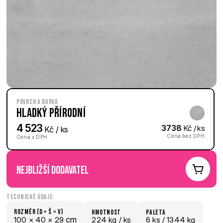
Povrch a barva
Hladký Přírodní
4 523
3738
 Kč / ks
 Kč / ks
Cena bez DPH
Cena s DPH
nejbližší dodavatel
Technické údaje:
Rozměr (D × š × V)
hmotnost
paletA
 cm
100 × 
40 × 
29
224 kg /
 ks
6
 ks
 / 1344 kg