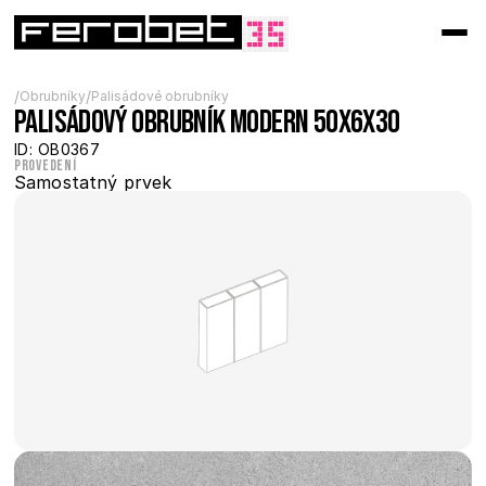
/
/
Obrubníky
Palisádové obrubníky
Palisádový obrubník Modern 50x6x30
ID: OB0367
Provedení
Samostatný prvek