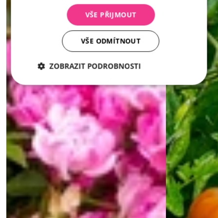
VŠE PŘIJMOUT
VŠE ODMÍTNOUT
ZOBRAZIT PODROBNOSTI
Nezbytně
Analytika
Marketing
nutné
soubory
Nezbytně nutné soubory
Analytika
Marketing
Nezbytně nutné soubory cookie umožňují základní
funkce webových stránek, jako je přihlášení
uživatele a správa účtu. Webové stránky nelze bez