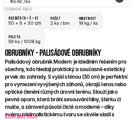
165 Kč
 / ks
Technické údaje:
Rozměr (D × š × V)
počet
hmotnost
 cm
50 × 
6 × 
30
2 ks /
 bm
18 kg /
 ks
paletA
56
 ks
 / 1008 kg
Obrubníky - Palisádové obrubníky
Palisádový obrubník Modern  je ideálním řešením pro 
všechny, kdo hledají praktický a současně estetický 
prvek do zahrady. S vyšší stěnou (30 cm) je perfektní 
pro vymezení vyvýšených záhonů, okrajů teras nebo 
optické členění různých úrovní terénu. Slouží jako 
pevná opora, která brání sesouvání hlíny, štěrku či 
mulče, a zároveň působí čistě a moderně – díky 
svému minimalistickému tvaru se skvěle sladí s 
Zobrazit více
hranatou betonovou dlažbou nebo geometricky 
laděnými prvky.