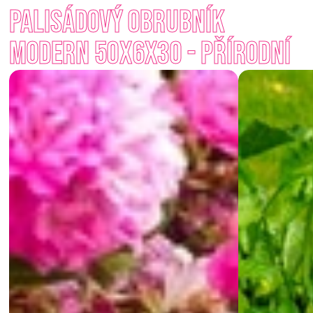
Palisádový obrubník 
Vyroben z odolného betonu, zvládne nápor počasí, zátěže i 
náhodné zásahy zahradní techniky. Nabízíme ho ve dvou 
Modern 50x6x30 - Přírodní
barevných variantách: 
přírodní, antracit
, takže ho snadno 
sladíte s okolím. 
Když chcete, aby vaše zahrada vypadala promyšleně od 
základů – Palisádový obrubník Modern je přesně ten detail, 
který udělá rozdíl.