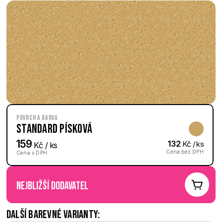
Povrch a barva
Standard Písková
159
132
 Kč / ks
 Kč / ks
Cena bez DPH
Cena s DPH
nejbližší dodavatel
Další barevné varianty: