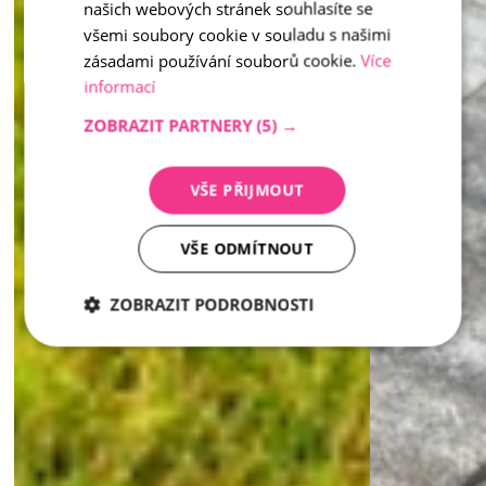
našich webových stránek souhlasíte se
všemi soubory cookie v souladu s našimi
zásadami používání souborů cookie.
Více
informací
ZOBRAZIT PARTNERY
(5) →
VŠE PŘIJMOUT
VŠE ODMÍTNOUT
ZOBRAZIT PODROBNOSTI
Nezbytně
Analytika
Marketing
nutné
soubory