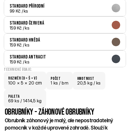
Standard Přírodní
99 Kč
 / ks
Standard Červená
159 Kč
 / ks
Standard Hnědá
159 Kč
 / ks
Standard Antracit
159 Kč
 / ks
Technické údaje:
Rozměr (D × š × V)
počet
hmotnost
 cm
100 × 
5 × 
20
1 ks /
 bm
20,5 kg /
 ks
paletA
69
 ks
 / 1414,5 kg
Obrubníky - Záhonové obrubníky
Obrubník záhonový je malý, ale nepostradatelný 
pomocník v každé upravené zahradě. Slouží k 