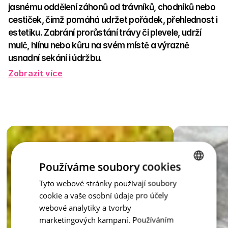
jasnému oddělení záhonů od trávníků, chodníků nebo 
cestiček, čímž pomáhá udržet pořádek, přehlednost i 
estetiku. Zabrání prorůstání trávy či plevele, udrží 
mulč, hlínu nebo kůru na svém místě a výrazně 
usnadní sekání i údržbu.  
Zobrazit více
V devíti odstínech – přírodní, písková, červená, hnědá, 
antracit, prato, capua, latte a honey – se snadno přizpůsobí 
jakémukoli stylu zahrady. Obrubník může jemně splynout s 
okolím nebo záhon zvýraznit jako elegantní lem, který 
dotáhne celkový vzhled k dokonalosti. Je to decentní zeď, 
která udrží záhon tam, kde má být – s grácií a bez zbytečné 
námahy.  
Používáme soubory cookies
Obrubník záhonový – šperk každé zahrady, který přináší řád i 
krásu.
inspirace - Záhonové obrubn
Tyto webové stránky používají soubory
CZECH
cookie a vaše osobní údaje pro účely
ENGLISH
webové analytiky a tvorby
marketingových kampaní. Používáním