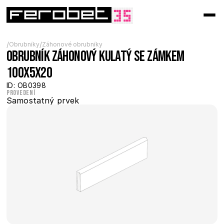
/
/
Obrubníky
Záhonové obrubníky
Obrubník záhonový kulatý se zámkem 
100x5x20
ID: OB0398
Provedení
Samostatný prvek