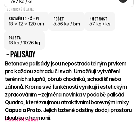
787 Kč
 / ks
Technické údaje:
Rozměr (D × š × V)
počet
hmotnost
 cm
18 × 
12 × 
120
5,56 ks /
 bm
57 kg /
 ks
paletA
18
 ks
 / 1026 kg
 - Palisády
Betonové palisády jsou nepostradatelným prvkem 
pro každou zahradu či svah. Umožňují vytváření 
terénních stupňů, obrub chodníků, schodišť nebo 
záhonů. Kromě své funkčnosti vynikají i estetickým 
zpracováním – zejména novinka v podobě palisád 
Quadra, které zaujmou atraktivními barevnými mixy 
Capua
 a 
Prato
. Jejich tažené odstíny dodají prostoru 
hloubku a harmonii. 
Zobrazit více
Palisády jsou nejen praktické, ale i výrazným designovým 
prvkem, který zpevní svah a zároveň podpoří celkový vzhled 