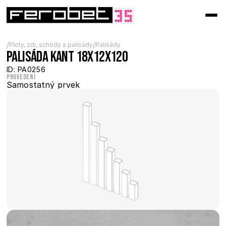
/
/
Ploty, zdi, schody a palisády
Palisády
Palisáda Kant 18x12x120
ID: PA0256
Provedení
Samostatný prvek