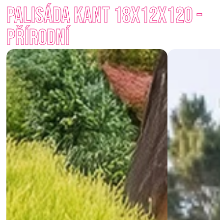
Palisáda Kant 18x12x120 - 
vaší zahrady. Snadno se kombinují s dalšími prvky venkovní 
architektury a přirozeně splynou s okolními materiály. Ať už 
Přírodní
budujete opěrnou zeď, lemujete záhon nebo schodiště, s 
palisádami vytvoříte stabilní a elegantní řešení. 