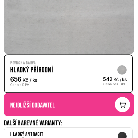
Povrch a barva
Hladký Přírodní
656
542
 Kč / ks
 Kč / ks
Cena bez DPH
Cena s DPH
nejbližší dodavatel
Další barevné varianty:
Hladký Antracit