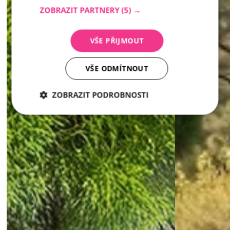
ZOBRAZIT PARTNERY
(5) →
VŠE PŘIJMOUT
VŠE ODMÍTNOUT
ZOBRAZIT PODROBNOSTI
Nezbytně
Analytika
Marketing
nutné
soubory
Nezbytně nutné soubory
Analytika
Marketing