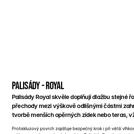
Palisády - Royal
Palisády Royal skvěle doplňují dlažbu stejné ř
přechody mezi výškově odlišnými částmi zahra
tvorbě menších opěrných zídek nebo teras, vžd
Protiskluzový povrch zajišťuje bezpečný krok i při větší vlhkost