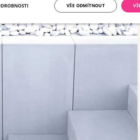
ODROBNOSTI
VŠE ODMÍTNOUT
VŠ
tné soubory
Analytika
Mar
Nezbytně nutné soubory
Analytika
Marketing
ry cookie umožňují základní funkce webových stránek, jako je přihlášení uživatele a
zbytně nutných souborů cookie správně používat.
Poskytovatel /
Vyprší
Popis
Doména
nt
5 měsíců
Tento soubor cookie používá služba Cookie-
CookieScript
4 týdny
zapamatování předvoleb souhlasu se soubor
.ferobet.cz
návštěvníků. Je nutné, aby banner cookie Co
fungoval správně.
Zavřením
Interně laravel používá laravel_session k iden
Laravel LLC
prohlížeče
relace pro uživatele
plotova-
kalkulacka.ferobet.cz