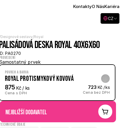
Kontakty
O Nás
Kariéra
Select Language
CZ
/
/
Designové sestavy
Royal
Palisádová deska Royal 40x6x60
ID: PA0270
Provedení
Samostatný prvek
Povrch a barva
Royal protismykový Kovová
875
723
 Kč / ks
 Kč / ks
Cena bez DPH
Cena s DPH
nejbližší dodavatel
Technické údaje