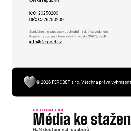
Česká republika
_fbp
IČO: 26250209
DIČ: CZ26250209
_gcl_au
Společnost je zapsaná v obchodním rejstříku vedeném 
Krajským soudem v Brně, oddíl C, vložka 39972/KSBR
info@ferobet.cz
©
2026
FEROBET s.r.o.
Všechna práva vyhrazena
FOTOGALERIE
Média ke stažen
NaN dostupných souborů