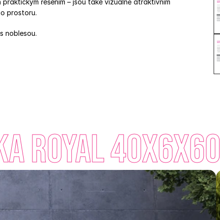
 praktickým řešením – jsou také vizuálně atraktivním 
o prostoru.  
s noblesou. 
ka Royal 40x6x60