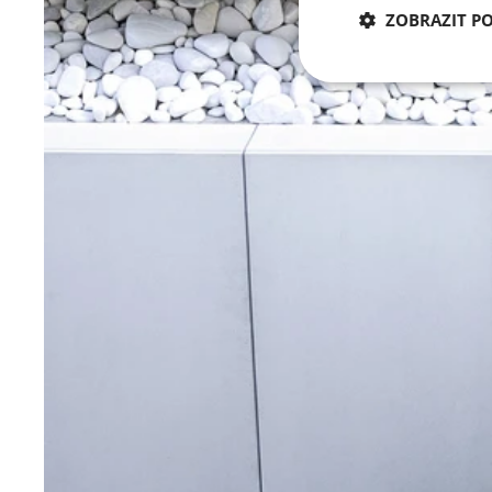
ZOBRAZIT P
Nezbytně nu
Nezbytně nutné soubo
stránky nelze bez ne
Název
CookieScriptConse
laravel_session