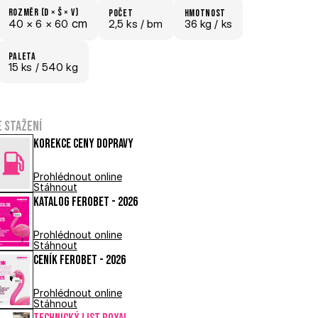
Rozměr (D × š × V)
počet
hmotnost
 cm
40 × 
6 × 
60
2,5 ks /
 bm
36 kg /
 ks
paletA
15
 ks
 / 540 kg
e stažení
Korekce ceny dopravy
Prohlédnout online
Stáhnout
Katalog FEROBET - 2026
Prohlédnout online
Stáhnout
Ceník FEROBET - 2026
Prohlédnout online
Stáhnout