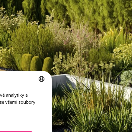
vé analytiky a
CZECH
 se všemi soubory
ENGLISH