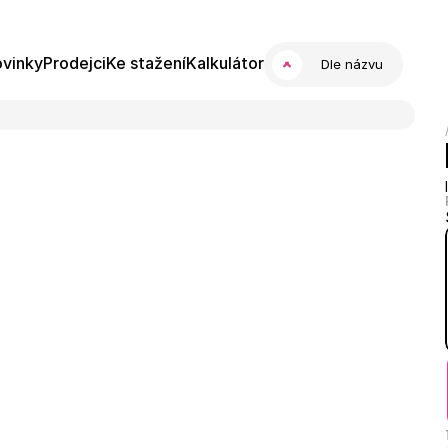
vinky
Prodejci
Ke stažení
Kalkulátor
Dle názvu