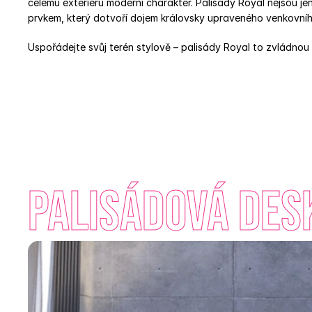
celému exteriéru moderní charakter. Palisády Royal nejsou jen
prvkem, který dotvoří dojem královsky upraveného venkovníh
Uspořádejte svůj terén stylově – palisády Royal to zvládnou 
Palisádová des