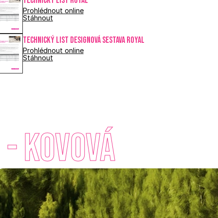
Technický list ROYAL
Prohlédnout online
Stáhnout
Technický list DESIGNOVÁ SESTAVA ROYAL
Prohlédnout online
Stáhnout
 - Kovová