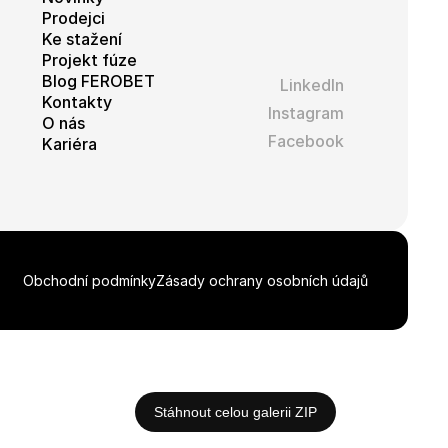
 produktů, jako je
Prodejci
 stran
Ke stažení
Projekt fúze
Blog FEROBET
LinkedIn
eclick a provádí
Kontakty
webové stránky a
Instagram
 vidět před
O nás
Facebook
Kariéra
Obchodní podmínky
Zásady ochrany osobních údajů
Stáhnout celou galerii ZIP