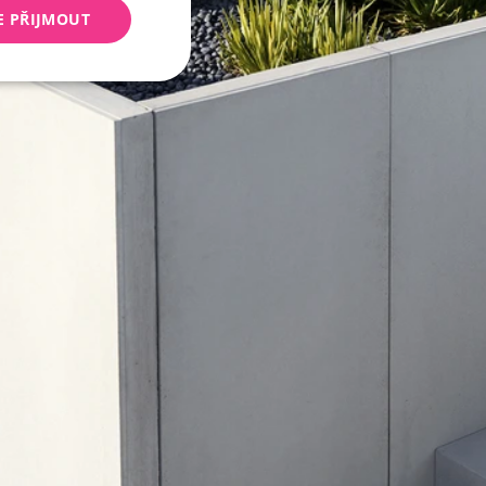
E PŘIJMOUT
keting
 správa účtu. Webové
Script.com k
y cookie
okie-Script.com
tifikaci instance