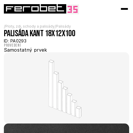
/
/
Ploty, zdi, schody a palisády
Palisády
Palisáda Kant 18x12x100
ID: PA0293
Provedení
Samostatný prvek