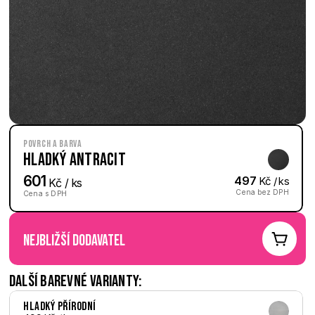
Povrch a barva
Hladký Antracit
601
497
 Kč / ks
 Kč / ks
Cena bez DPH
Cena s DPH
nejbližší dodavatel
Další barevné varianty:
Hladký Přírodní