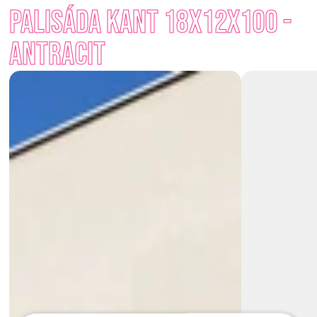
Palisáda Kant 18x12x100 - 
vaší zahrady. Snadno se kombinují s dalšími prvky venkovní 
architektury a přirozeně splynou s okolními materiály. Ať už 
Antracit
budujete opěrnou zeď, lemujete záhon nebo schodiště, s 
palisádami vytvoříte stabilní a elegantní řešení. 