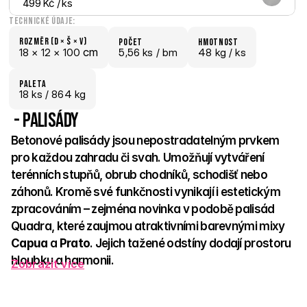
499 Kč
 / ks
Technické údaje:
Rozměr (D × š × V)
počet
hmotnost
 cm
18 × 
12 × 
100
5,56 ks /
 bm
48 kg /
 ks
paletA
18
 ks
 / 864 kg
 - Palisády
Betonové palisády jsou nepostradatelným prvkem 
pro každou zahradu či svah. Umožňují vytváření 
terénních stupňů, obrub chodníků, schodišť nebo 
záhonů. Kromě své funkčnosti vynikají i estetickým 
zpracováním – zejména novinka v podobě palisád 
Quadra, které zaujmou atraktivními barevnými mixy 
Capua
 a 
Prato
. Jejich tažené odstíny dodají prostoru 
hloubku a harmonii. 
Zobrazit více
Palisády jsou nejen praktické, ale i výrazným designovým 
prvkem, který zpevní svah a zároveň podpoří celkový vzhled 