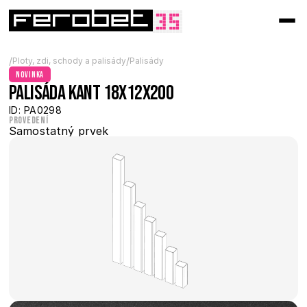
/
/
Ploty, zdi, schody a palisády
Palisády
novinka
Palisáda Kant 18x12x200
ID: PA0298
Provedení
Samostatný prvek