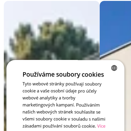
architektury a přirozeně splynou s okolními materiály. Ať už 
budujete opěrnou zeď, lemujete záhon nebo schodiště, s 
palisádami vytvoříte stabilní a elegantní řešení. 
inspirace - Palisády
Používáme soubory cookies
Tyto webové stránky používají soubory
CZECH
cookie a vaše osobní údaje pro účely
ENGLISH
webové analytiky a tvorby
marketingových kampaní. Používáním
našich webových stránek souhlasíte se
všemi soubory cookie v souladu s našimi
zásadami používání souborů cookie.
Více