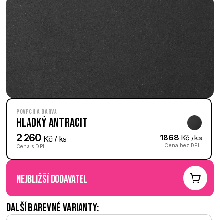
Povrch a barva
Hladký Antracit
2 260
1868
 Kč / ks
 Kč / ks
Cena bez DPH
Cena s DPH
nejbližší dodavatel
Další barevné varianty: