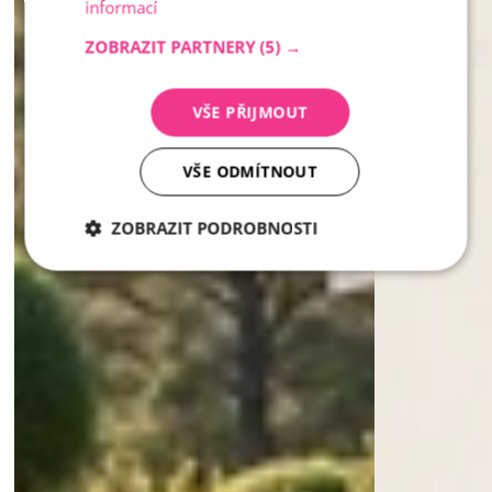
informací
ZOBRAZIT PARTNERY
(5) →
VŠE PŘIJMOUT
VŠE ODMÍTNOUT
ZOBRAZIT PODROBNOSTI
Nezbytně
Analytika
Marketing
nutné
soubory
Nezbytně nutné soubory
Analytika