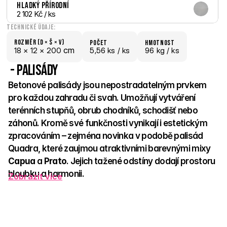
Hladký Přírodní
2 102 Kč
 / ks
Technické údaje:
Rozměr (D × š × V)
počet
hmotnost
 cm
18 × 
12 × 
200
5,56 ks /
 ks
96 kg /
 ks
 - Palisády
Betonové palisády jsou nepostradatelným prvkem 
pro každou zahradu či svah. Umožňují vytváření 
terénních stupňů, obrub chodníků, schodišť nebo 
záhonů. Kromě své funkčnosti vynikají i estetickým 
zpracováním – zejména novinka v podobě palisád 
Quadra, které zaujmou atraktivními barevnými mixy 
Capua
 a 
Prato
. Jejich tažené odstíny dodají prostoru 
hloubku a harmonii. 
Zobrazit více
Palisády jsou nejen praktické, ale i výrazným designovým 
prvkem, který zpevní svah a zároveň podpoří celkový vzhled 
vaší zahrady. Snadno se kombinují s dalšími prvky venkovní 