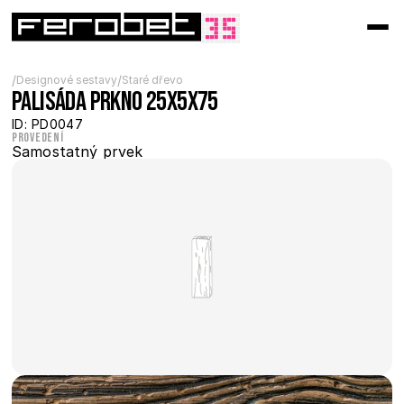
/
/
Designové sestavy
Staré dřevo
Palisáda prkno 25x5x75
ID: PD0047
Provedení
Samostatný prvek