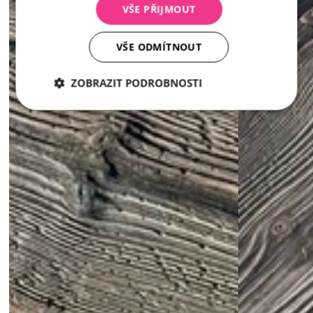
VŠE PŘIJMOUT
VŠE ODMÍTNOUT
ZOBRAZIT PODROBNOSTI
Nezbytně
Analytika
Marketing
nutné
soubory
Nezbytně nutné soubory
Analytika
Marketing
Nezbytně nutné soubory cookie umožňují základní
funkce webových stránek, jako je přihlášení
uživatele a správa účtu. Webové stránky nelze bez
nezbytně nutných souborů cookie správně používat.