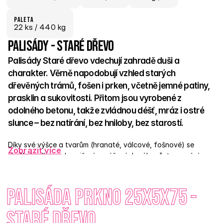
paletA
22
 ks
 / 440 kg
Palisády - Staré dřevo
Palisády Staré dřevo vdechují zahradě duši a 
charakter. Věrně napodobují vzhled starých 
dřevěných trámů, fošen i prken, včetně jemné patiny, 
prasklin a sukovitosti. Přitom jsou vyrobené z 
odolného betonu, takže zvládnou déšť, mráz i ostré 
slunce – bez natírání, bez hniloby, bez starostí.  
Díky své výšce a tvarům (hranaté, válcové, fošnové) se 
Zobrazit více
skvěle hodí pro ohraničení vyvýšených záhonů, tvarování 
terénu, menší opěrné stěny nebo elegantní přechody v 
zahradě. Snadno se instalují do betonu nebo štěrkového lože 
Palisáda prkno 25x5x75 - 
a bez problému zapadnou do přírodního, venkovského i 
moderního konceptu.  Dlažba Staré dřevo má duši – a 
palisády ji dokonale doplňují. 
Staré dřevo