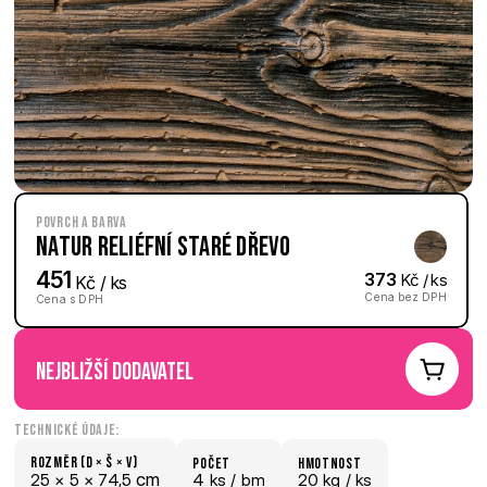
Povrch a barva
Natur reliéfní Staré dřevo
451
373
 Kč / ks
 Kč / ks
Cena bez DPH
Cena s DPH
nejbližší dodavatel
Technické údaje:
Rozměr (D × š × V)
počet
hmotnost
 cm
25 × 
5 × 
74,5
4 ks /
 bm
20 kg /
 ks