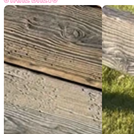
Chceš zahradě dodat teplo starého dřeva, ale bez jeho 
rozmarů? S palisádami Staré dřevo získáš vzhled tradice i 
výdrž moderního materiálu.