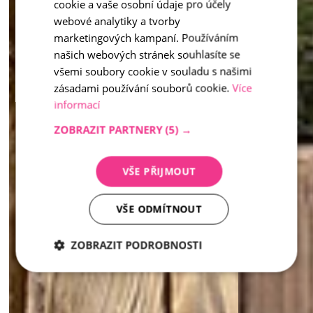
cookie a vaše osobní údaje pro účely
ENGLISH
webové analytiky a tvorby
marketingových kampaní. Používáním
našich webových stránek souhlasíte se
všemi soubory cookie v souladu s našimi
zásadami používání souborů cookie.
Více
informací
ZOBRAZIT PARTNERY
(5) →
VŠE PŘIJMOUT
VŠE ODMÍTNOUT
ZOBRAZIT PODROBNOSTI
Nezbytně
Analytika
Marketing
nutné
soubory