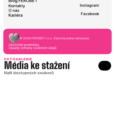
Blog FEROBET
Instagram
Kontakty
O nás
Facebook
Kariéra
©
2026
FEROBET s.r.o.
Všechna práva vyhrazena.
Obchodní podmínky
Zásady ochrany osobních údajů
FOTOGALERIE
Média ke stažení
NaN dostupných souborů
Stáhnout celou galerii ZIP