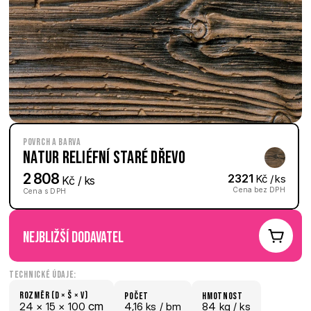
Povrch a barva
Natur reliéfní Staré dřevo
2 808
2321
 Kč / ks
 Kč / ks
Cena bez DPH
Cena s DPH
nejbližší dodavatel
Technické údaje:
Rozměr (D × š × V)
počet
hmotnost
 cm
24 × 
15 × 
100
4,16 ks /
 bm
84 kg /
 ks