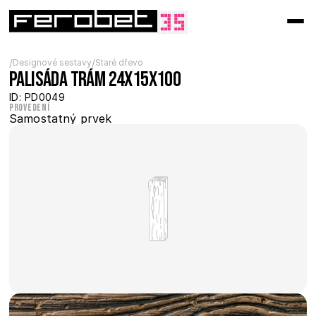
/
/
Designové sestavy
Staré dřevo
Palisáda trám 24x15x100
ID: PD0049
Provedení
Samostatný prvek