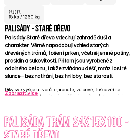
paletA
15
 ks
 / 1260 kg
Palisády - Staré dřevo
Palisády Staré dřevo vdechují zahradě duši a 
charakter. Věrně napodobují vzhled starých 
dřevěných trámů, fošen i prken, včetně jemné patiny, 
prasklin a sukovitosti. Přitom jsou vyrobené z 
odolného betonu, takže zvládnou déšť, mráz i ostré 
slunce – bez natírání, bez hniloby, bez starostí.  
Díky své výšce a tvarům (hranaté, válcové, fošnové) se 
Zobrazit více
skvěle hodí pro ohraničení vyvýšených záhonů, tvarování 
terénu, menší opěrné stěny nebo elegantní přechody v 
zahradě. Snadno se instalují do betonu nebo štěrkového lože 
Palisáda trám 24x15x100 - 
a bez problému zapadnou do přírodního, venkovského i 
moderního konceptu.  Dlažba Staré dřevo má duši – a 
palisády ji dokonale doplňují. 
Staré dřevo