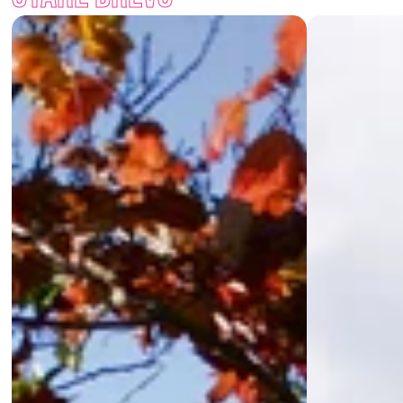
Chceš zahradě dodat teplo starého dřeva, ale bez jeho 
rozmarů? S palisádami Staré dřevo získáš vzhled tradice i 
výdrž moderního materiálu.