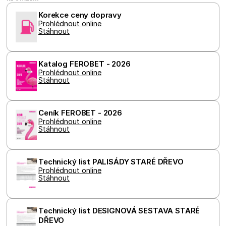
a jakoukol
reklamu, 
Korekce ceny dopravy
koncový
Prohlédnout online
uživatel 
Stáhnout
vidět pře
návštěvo
uvedenéh
webu.
Katalog FEROBET - 2026
Prohlédnout online
Stáhnout
Ceník FEROBET - 2026
Prohlédnout online
Stáhnout
Technický list PALISÁDY STARÉ DŘEVO
Prohlédnout online
Stáhnout
Technický list DESIGNOVÁ SESTAVA STARÉ 
DŘEVO