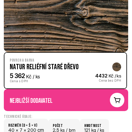
Povrch a barva
Natur reliéfní Staré dřevo
5 362
4432
 Kč / ks
 Kč / ks
Cena bez DPH
Cena s DPH
nejbližší dodavatel
Technické údaje:
Rozměr (D × š × V)
počet
hmotnost
 cm
40 × 
7 × 
200
2,5 ks /
 bm
121 kg /
 ks