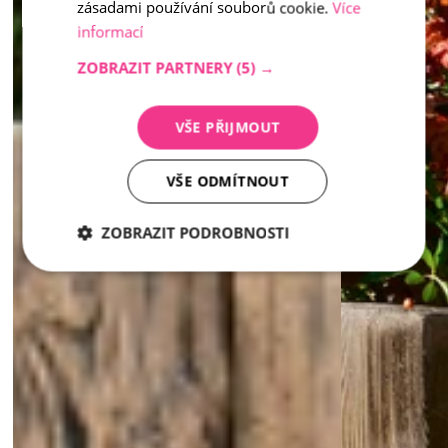
zásadami používání souborů cookie.
Více
informací
ZOBRAZIT PARTNERY
(5) →
VŠE PŘIJMOUT
VŠE ODMÍTNOUT
ZOBRAZIT PODROBNOSTI
Nezbytně
Analytika
Marketing
nutné
soubory
Nezbytně nutné soubory
Analytika