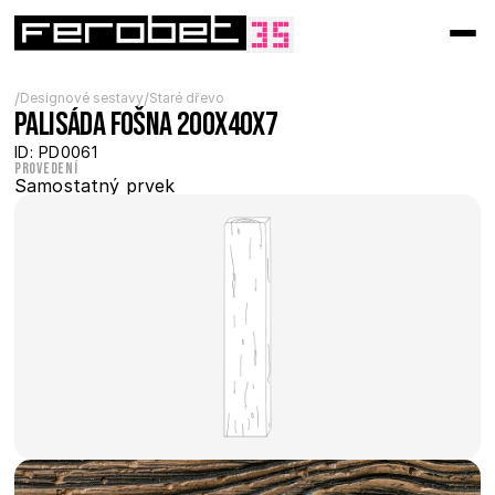
/
/
Designové sestavy
Staré dřevo
Palisáda fošna 200x40x7
ID: PD0061
Provedení
Samostatný prvek