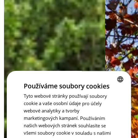
Chceš zahradě dodat teplo starého dřeva, ale bez jeho 
rozmarů? S palisádami Staré dřevo získáš vzhled tradice i 
výdrž moderního materiálu.
inspirace - Staré dřevo
Používáme soubory cookies
Tyto webové stránky používají soubory
CZECH
cookie a vaše osobní údaje pro účely
ENGLISH
webové analytiky a tvorby
marketingových kampaní. Používáním
našich webových stránek souhlasíte se
všemi soubory cookie v souladu s našimi