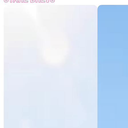
Chceš zahradě dodat teplo starého dřeva, ale bez jeho 
rozmarů? S palisádami Staré dřevo získáš vzhled tradice i 
výdrž moderního materiálu.