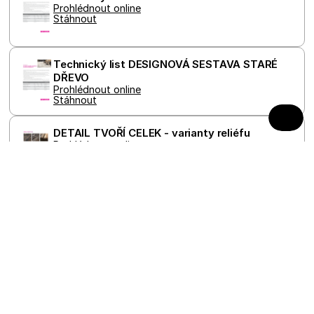
uživatel 
Prohlédnout online
vidět pře
Stáhnout
návštěvo
uvedenéh
webu.
Technický list DESIGNOVÁ SESTAVA STARÉ 
DŘEVO
Prohlédnout online
Stáhnout
DETAIL TVOŘÍ CELEK - varianty reliéfu
Prohlédnout online
Stáhnout
Dlažby
Obrubníky
Ploty, zdi, schody a palisády
Zahradní architektura