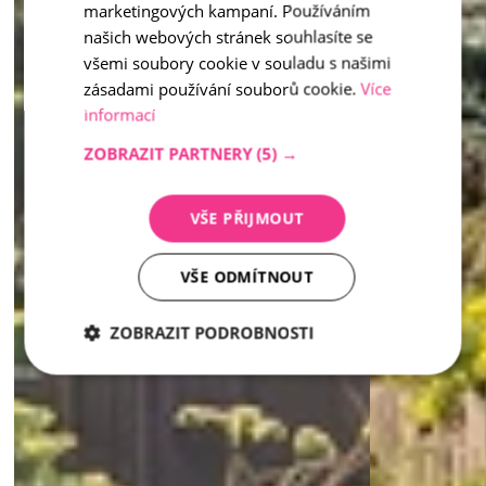
marketingových kampaní. Používáním
našich webových stránek souhlasíte se
všemi soubory cookie v souladu s našimi
zásadami používání souborů cookie.
Více
informací
ZOBRAZIT PARTNERY
(5) →
VŠE PŘIJMOUT
VŠE ODMÍTNOUT
ZOBRAZIT PODROBNOSTI
Nezbytně
Analytika
Marketing
nutné
soubory