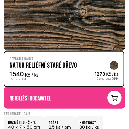
Povrch a barva
Natur reliéfní Staré dřevo
1 540
1273
 Kč / ks
 Kč / ks
Cena bez DPH
Cena s DPH
nejbližší dodavatel
Technické údaje:
Rozměr (D × š × V)
počet
hmotnost
 cm
40 × 
7 × 
50
2,5 ks /
 bm
30 kg /
 ks