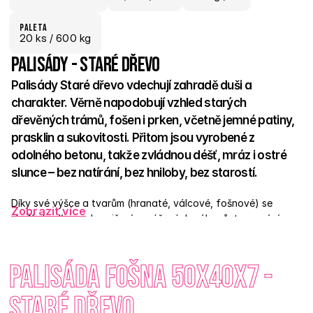
paletA
20
 ks
 / 600 kg
Palisády - Staré dřevo
Palisády Staré dřevo vdechují zahradě duši a 
charakter. Věrně napodobují vzhled starých 
dřevěných trámů, fošen i prken, včetně jemné patiny, 
prasklin a sukovitosti. Přitom jsou vyrobené z 
odolného betonu, takže zvládnou déšť, mráz i ostré 
slunce – bez natírání, bez hniloby, bez starostí.  
Díky své výšce a tvarům (hranaté, válcové, fošnové) se 
Zobrazit více
skvěle hodí pro ohraničení vyvýšených záhonů, tvarování 
terénu, menší opěrné stěny nebo elegantní přechody v 
zahradě. Snadno se instalují do betonu nebo štěrkového lože 
Palisáda fošna 50x40x7 - 
a bez problému zapadnou do přírodního, venkovského i 
moderního konceptu.  Dlažba Staré dřevo má duši – a 
palisády ji dokonale doplňují. 
Staré dřevo