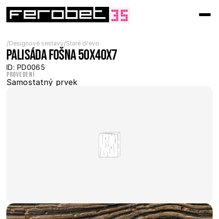
/
/
Designové sestavy
Staré dřevo
Palisáda fošna 50x40x7
ID: PD0065
Provedení
Samostatný prvek