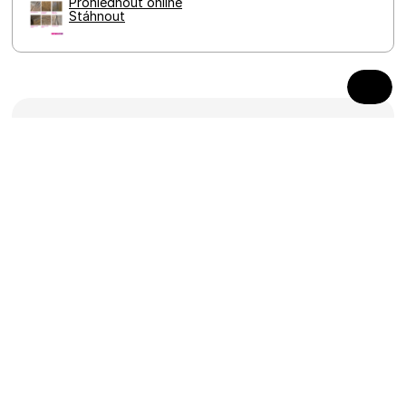
Prohlédnout online
Stáhnout
Dlažby
Obrubníky
Ploty, zdi, schody a palisády
Zahradní architektura
Technické prvky
Designové sestavy
Novinky
Prodejci
Ke stažení
Projekt fúze
LinkedIn
Blog FEROBET
Instagram
Kontakty
O nás
Facebook
Kariéra