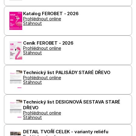
Google LLC
měsíce
cookie
.ferobet.cz
4
nastavuje
týdny
společnos
Katalog FEROBET - 2026
Doublecli
Prohlédnout online
provádí
Stáhnout
informace
tom, jak
koncový
uživatel p
webové s
Ceník FEROBET - 2026
a jakoukol
Prohlédnout online
reklamu, 
Stáhnout
koncový
uživatel 
vidět pře
návštěvo
Technický list PALISÁDY STARÉ DŘEVO
uvedenéh
webu.
Prohlédnout online
Stáhnout
Technický list DESIGNOVÁ SESTAVA STARÉ 
DŘEVO
Prohlédnout online
Stáhnout
DETAIL TVOŘÍ CELEK - varianty reliéfu