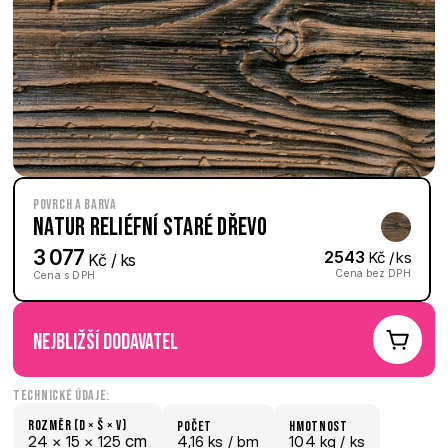
Povrch a barva
Natur reliéfní Staré dřevo
3 077
2543
 Kč / ks
 Kč / ks
Cena bez DPH
Cena s DPH
nejbližší dodavatel
Technické údaje:
Rozměr (D × š × V)
počet
hmotnost
 cm
24 × 
15 × 
125
4,16 ks /
 bm
104 kg /
 ks