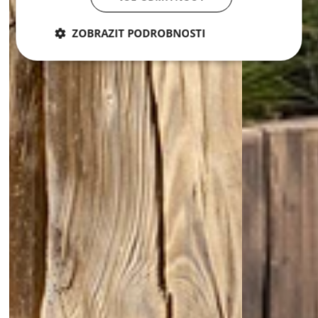
ZOBRAZIT PODROBNOSTI
Nezbytně
Analytika
Marketing
nutné
soubory
Nezbytně nutné soubory
Analytika
Marketing
Nezbytně nutné soubory cookie umožňují základní
funkce webových stránek, jako je přihlášení
uživatele a správa účtu. Webové stránky nelze bez
nezbytně nutných souborů cookie správně používat.
Poskytovatel /
Název
Vyprší
Popis
Doména