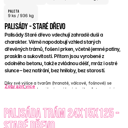
paletA
9
 ks
 / 936 kg
Palisády - Staré dřevo
Palisády Staré dřevo vdechují zahradě duši a 
charakter. Věrně napodobují vzhled starých 
dřevěných trámů, fošen i prken, včetně jemné patiny, 
prasklin a sukovitosti. Přitom jsou vyrobené z 
odolného betonu, takže zvládnou déšť, mráz i ostré 
slunce – bez natírání, bez hniloby, bez starostí.  
Díky své výšce a tvarům (hranaté, válcové, fošnové) se 
Zobrazit více
skvěle hodí pro ohraničení vyvýšených záhonů, tvarování 
terénu, menší opěrné stěny nebo elegantní přechody v 
zahradě. Snadno se instalují do betonu nebo štěrkového lože 
Palisáda trám 24x15x125 - 
a bez problému zapadnou do přírodního, venkovského i 
moderního konceptu.  Dlažba Staré dřevo má duši – a 
palisády ji dokonale doplňují. 
Staré dřevo