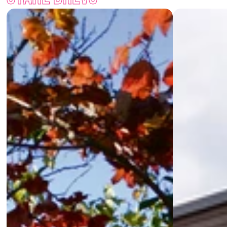
Chceš zahradě dodat teplo starého dřeva, ale bez jeho 
rozmarů? S palisádami Staré dřevo získáš vzhled tradice i 
výdrž moderního materiálu.