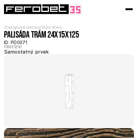
/
/
Designové sestavy
Staré dřevo
Palisáda trám 24x15x125
ID: PD0071
Provedení
Samostatný prvek