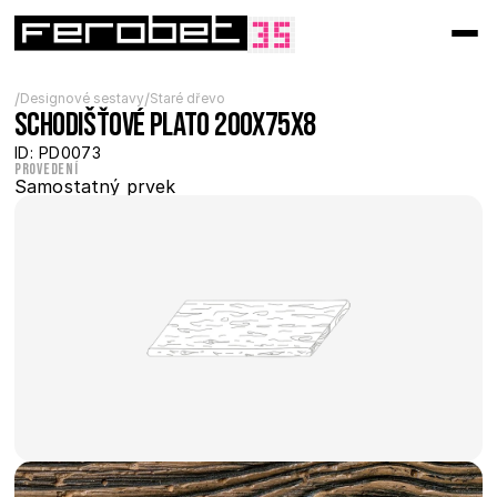
/
/
Designové sestavy
Staré dřevo
Schodišťové plato 200x75x8
ID: PD0073
Provedení
Samostatný prvek