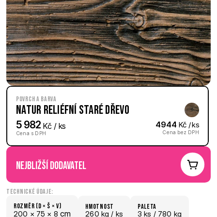
Povrch a barva
Natur reliéfní Staré dřevo
5 982
4944
 Kč / ks
 Kč / ks
Cena bez DPH
Cena s DPH
nejbližší dodavatel
Technické údaje:
Rozměr (D × š × V)
hmotnost
paletA
 cm
200 × 
75 × 
8
260 kg /
 ks
3
 ks
 / 780 kg