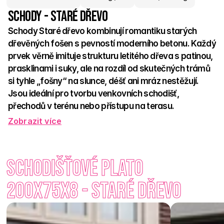
Schody - Staré dřevo
Schody Staré dřevo kombinují romantiku starých 
dřevěných fošen s pevností moderního betonu. Každý 
prvek věrně imituje strukturu letitého dřeva s patinou, 
prasklinami i suky, ale na rozdíl od skutečných trámů 
si tyhle „fošny“ na slunce, déšť ani mráz nestěžují. 
Jsou ideální pro tvorbu venkovních schodišť, 
přechodů v terénu nebo přístupu na terasu. 
Zobrazit více
Protiskluzový povrch přináší bezpečí, betonová konstrukce 
odolnost – a vzhled? Ten si zamilujete. Hodí se do 
venkovských zahrad, k chalupám i jako přírodní kontrast k 
Schodišťové plato 
moderní architektuře. Díky různým formátům lze vytvořit 
stylové i funkční schodiště, které působí rustikálně, ale drží 
200x75x8 - Staré dřevo
jako skála.  
Schody Staré dřevo – šlápněte do tradice s pohodlím moderní 
doby. Bez nátěrů, bez starostí. Jen styl, který vydrží.