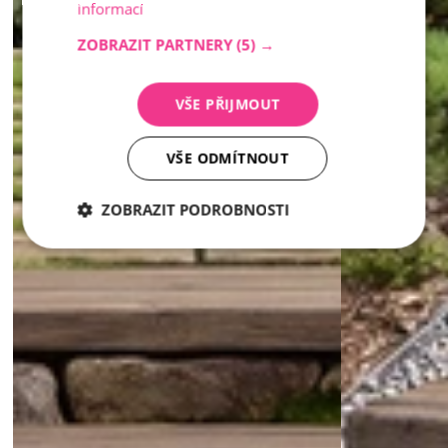
informací
ZOBRAZIT PARTNERY
(5) →
VŠE PŘIJMOUT
VŠE ODMÍTNOUT
ZOBRAZIT PODROBNOSTI
Nezbytně
Analytika
Marketing
nutné
soubory
Nezbytně nutné soubory
Analytika