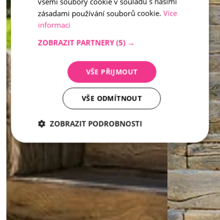
všemi soubory cookie v souladu s našimi
zásadami používání souborů cookie.
Více
informací
ZOBRAZIT PARTNERY
(5) →
VŠE PŘIJMOUT
VŠE ODMÍTNOUT
ZOBRAZIT PODROBNOSTI
Nezbytně
Analytika
Marketing
nutné
soubory