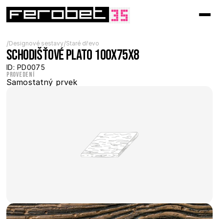
/
/
Designové sestavy
Staré dřevo
Schodišťové plato 100x75x8
ID: PD0075
Provedení
Samostatný prvek