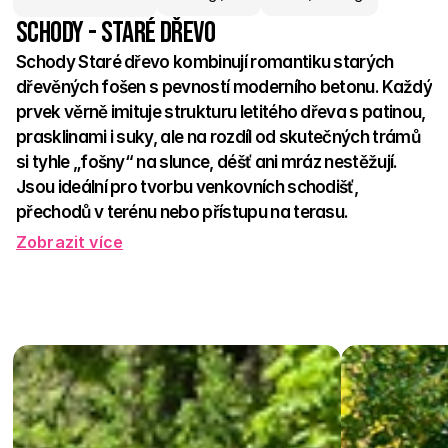
Schody - Staré dřevo
Schody Staré dřevo kombinují romantiku starých 
dřevěných fošen s pevností moderního betonu. Každý 
prvek věrně imituje strukturu letitého dřeva s patinou, 
prasklinami i suky, ale na rozdíl od skutečných trámů 
si tyhle „fošny“ na slunce, déšť ani mráz nestěžují. 
Jsou ideální pro tvorbu venkovních schodišť, 
přechodů v terénu nebo přístupu na terasu. 
Zobrazit více
Protiskluzový povrch přináší bezpečí, betonová konstrukce 
odolnost – a vzhled? Ten si zamilujete. Hodí se do 
venkovských zahrad, k chalupám i jako přírodní kontrast k 
moderní architektuře. Díky různým formátům lze vytvořit 
stylové i funkční schodiště, které působí rustikálně, ale drží 
jako skála.  
Schody Staré dřevo – šlápněte do tradice s pohodlím moderní 
doby. Bez nátěrů, bez starostí. Jen styl, který vydrží.