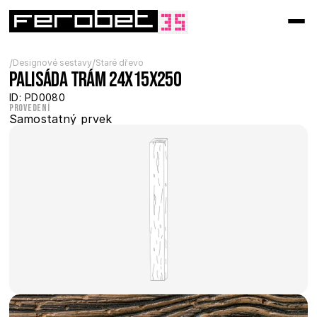
/
/
Designové sestavy
Staré dřevo
Palisáda trám 24x15x250
ID: PD0080
Provedení
Samostatný prvek