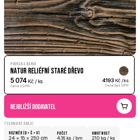
Povrch a barva
Natur reliéfní Staré dřevo
5 074
4193
 Kč / ks
 Kč / ks
Cena bez DPH
Cena s DPH
nejbližší dodavatel
Technické údaje:
Rozměr (D × š × V)
počet
hmotnost
 cm
24 × 
15 × 
250
4,16 ks /
 bm
210 kg /
 ks