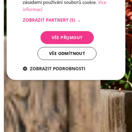
zásadami používání souborů cookie.
Více
informací
ZOBRAZIT PARTNERY
(5) →
VŠE PŘIJMOUT
VŠE ODMÍTNOUT
ZOBRAZIT PODROBNOSTI
Nezbytně
Analytika
Marketing
nutné
soubory
Nezbytně nutné soubory
Analytika