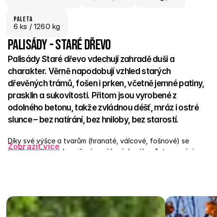
paletA
6
 ks
 / 1260 kg
Palisády - Staré dřevo
Palisády Staré dřevo vdechují zahradě duši a 
charakter. Věrně napodobují vzhled starých 
dřevěných trámů, fošen i prken, včetně jemné patiny, 
prasklin a sukovitosti. Přitom jsou vyrobené z 
odolného betonu, takže zvládnou déšť, mráz i ostré 
slunce – bez natírání, bez hniloby, bez starostí.  
Díky své výšce a tvarům (hranaté, válcové, fošnové) se 
Zobrazit více
skvěle hodí pro ohraničení vyvýšených záhonů, tvarování 
terénu, menší opěrné stěny nebo elegantní přechody v 
zahradě. Snadno se instalují do betonu nebo štěrkového lože 
a bez problému zapadnou do přírodního, venkovského i 
moderního konceptu.  Dlažba Staré dřevo má duši – a 
palisády ji dokonale doplňují. 