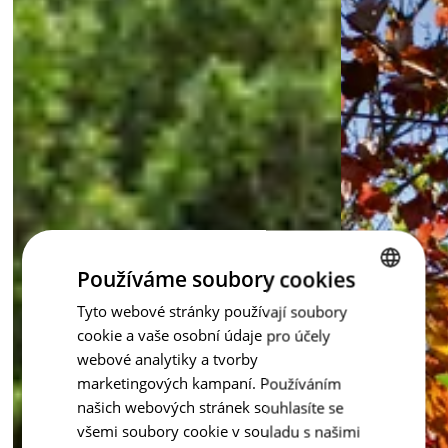
Chceš zahradě dodat teplo starého dřeva, ale bez jeho 
rozmarů? S palisádami Staré dřevo získáš vzhled tradice i 
výdrž moderního materiálu.
inspirace - Staré dřevo
Používáme soubory cookies
Tyto webové stránky používají soubory
CZECH
cookie a vaše osobní údaje pro účely
ENGLISH
webové analytiky a tvorby
marketingových kampaní. Používáním
našich webových stránek souhlasíte se
všemi soubory cookie v souladu s našimi