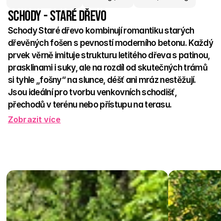
Schody - Staré dřevo
Schody Staré dřevo kombinují romantiku starých 
dřevěných fošen s pevností moderního betonu. Každý 
prvek věrně imituje strukturu letitého dřeva s patinou, 
prasklinami i suky, ale na rozdíl od skutečných trámů 
si tyhle „fošny“ na slunce, déšť ani mráz nestěžují. 
Jsou ideální pro tvorbu venkovních schodišť, 
přechodů v terénu nebo přístupu na terasu. 
Zobrazit více
Protiskluzový povrch přináší bezpečí, betonová konstrukce 
odolnost – a vzhled? Ten si zamilujete. Hodí se do 
venkovských zahrad, k chalupám i jako přírodní kontrast k 
moderní architektuře. Díky různým formátům lze vytvořit 
stylové i funkční schodiště, které působí rustikálně, ale drží 
jako skála.  
Schody Staré dřevo – šlápněte do tradice s pohodlím moderní 
doby. Bez nátěrů, bez starostí. Jen styl, který vydrží.