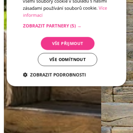
všemi soubory cookie v souladu s našimi
zásadami používání souborů cookie.
Více
informací
ZOBRAZIT PARTNERY
(5) →
VŠE PŘIJMOUT
VŠE ODMÍTNOUT
ZOBRAZIT PODROBNOSTI
Nezbytně
Analytika
Marketing
nutné
soubory