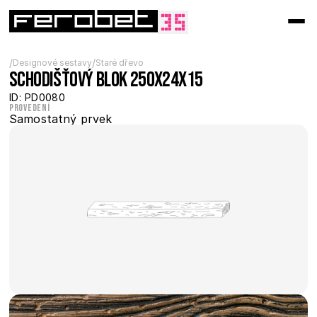
/
/
Designové sestavy
Staré dřevo
Schodišťový blok 250x24x15
ID: PD0080
Provedení
Samostatný prvek