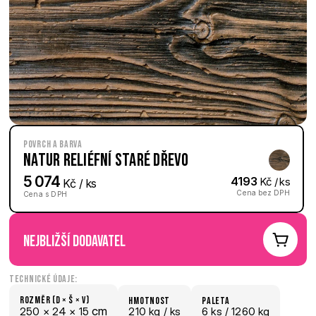
Povrch a barva
Natur reliéfní Staré dřevo
5 074
4193
 Kč / ks
 Kč / ks
Cena bez DPH
Cena s DPH
nejbližší dodavatel
Technické údaje:
Rozměr (D × š × V)
hmotnost
paletA
 cm
250 × 
24 × 
15
210 kg /
 ks
6
 ks
 / 1260 kg