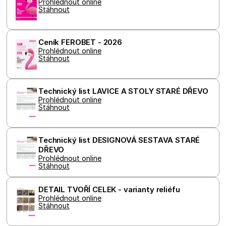
Prohlédnout online
koncový
Stáhnout
uživatel p
webové s
a jakoukol
reklamu, 
koncový
Ceník FEROBET - 2026
uživatel 
Prohlédnout online
vidět pře
Stáhnout
návštěvo
uvedenéh
webu.
Technický list LAVICE A STOLY STARÉ DŘEVO
Prohlédnout online
Stáhnout
Technický list DESIGNOVÁ SESTAVA STARÉ 
DŘEVO
Prohlédnout online
Stáhnout
DETAIL TVOŘÍ CELEK - varianty reliéfu
Prohlédnout online
Stáhnout