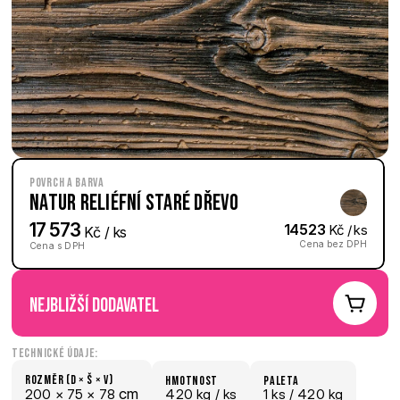
Povrch a barva
Natur reliéfní Staré dřevo
17 573
14523
 Kč / ks
 Kč / ks
Cena bez DPH
Cena s DPH
nejbližší dodavatel
Technické údaje:
Rozměr (D × š × V)
hmotnost
paletA
 cm
200 × 
75 × 
78
420 kg /
 ks
1
 ks
 / 420 kg