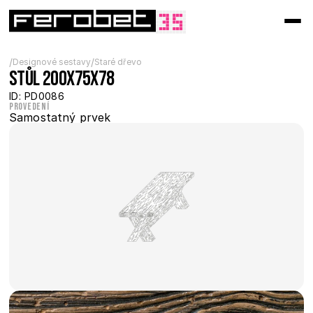
/
/
Designové sestavy
Staré dřevo
Stůl 200x75x78
ID: PD0086
Provedení
Samostatný prvek