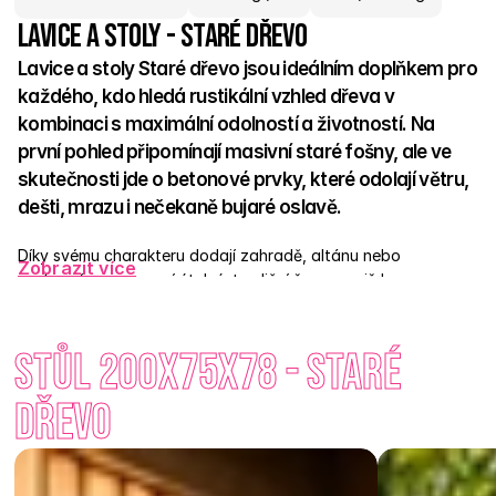
Lavice a stoly - Staré dřevo
Lavice a stoly Staré dřevo jsou ideálním doplňkem pro 
každého, kdo hledá rustikální vzhled dřeva v 
kombinaci s maximální odolností a životností. Na 
první pohled připomínají masivní staré fošny, ale ve 
skutečnosti jde o betonové prvky, které odolají větru, 
dešti, mrazu i nečekaně bujaré oslavě. 
Díky svému charakteru dodají zahradě, altánu nebo 
Zobrazit více
venkovnímu posezení útulný, tradiční šmrnc, aniž by 
vyžadovaly pravidelné natírání, lakování či jinou údržbu. Stačí 
je občas opláchnout vodou a znovu zazáří – i když jejich 
Stůl 200x75x78 - Staré 
kouzlo spočívá právě v dojmu opotřebovaného starého 
dřeva. Skvěle ladí s dalšími prvky řady Staré dřevo, takže si 
snadno vytvoříš kompletní designově sladěný exteriér. 
dřevo
Staré dřevo, nové pohodlí. Dopřej si lavici a stůl, které vydrží 
– a přitom vypadají, jako by s tebou žily odjakživa.