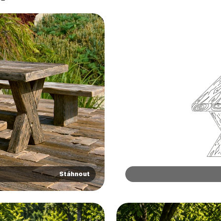
1 rok
Tento název souboru cookie je spojen s Google Universal Anal
Google LLC
1
významná aktualizace běžněji používané analytické služby 
.ferobet.cz
.seznam.cz
4
Toto je velmi běžný název souboru cookie, ale p
měsíc
soubor cookie se používá k rozlišení jedinečných uživatelů
týdny
jako soubor cookie relace, bude pravděpodobně
vygenerovaného čísla jako identifikátoru klienta. Je součást
2 dny
správu stavu relace.
požadavku na stránku na webu a slouží k výpočtu údajů o n
relacích a kampaních pro analytické přehledy webů.
2
Používá Facebook k poskytování řady reklamních
Meta Platform
měsíce
nabízení cen v reálném čase od inzerentů třetích
Inc.
4
.ferobet.cz
týdny
2
Tento soubor cookie nastavuje společnost Doubl
Google LLC
měsíce
informace o tom, jak koncový uživatel používá 
.ferobet.cz
4
jakoukoli reklamu, kterou koncový uživatel mohl
týdny
návštěvou uvedeného webu.
Stáhnout