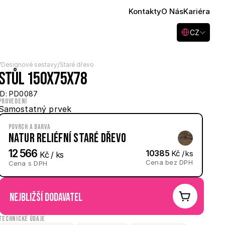
Kontakty
O Nás
Kariéra
Select Language
CZ
/
/
Designové sestavy
Staré dřevo
Stůl 150x75x78
ID: PD0087
Provedení
Samostatný prvek
Povrch a barva
Natur reliéfní Staré dřevo
12 566
10385
 Kč / ks
 Kč / ks
Cena bez DPH
Cena s DPH
nejbližší dodavatel
Technické údaje