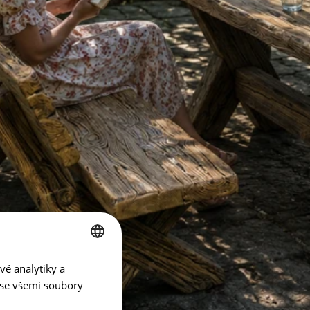
vé analytiky a
CZECH
 se všemi soubory
ENGLISH