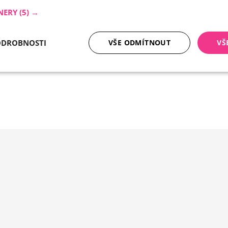
NERY
(5) →
ODROBNOSTI
VŠE ODMÍTNOUT
VŠ
tné soubory
Analytika
Mar
Nezbytně nutné soubory
Analytika
Marketing
ry cookie umožňují základní funkce webových stránek, jako je přihlášení uživatele a
zbytně nutných souborů cookie správně používat.
Poskytovatel /
Vyprší
Popis
Doména
nt
5 měsíců
Tento soubor cookie používá služba Cookie-
CookieScript
4 týdny
zapamatování předvoleb souhlasu se soubor
.ferobet.cz
návštěvníků. Je nutné, aby banner cookie Co