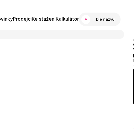
vinky
Prodejci
Ke stažení
Kalkulátor
Dle názvu