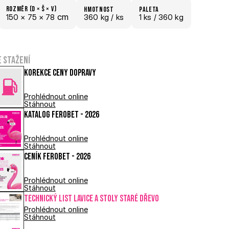
Rozměr (D × š × V)
hmotnost
paletA
 cm
150 × 
75 × 
78
360 kg /
 ks
1
 ks
 / 360 kg
e stažení
Korekce ceny dopravy
Prohlédnout online
Stáhnout
Katalog FEROBET - 2026
Prohlédnout online
Stáhnout
Ceník FEROBET - 2026
Prohlédnout online
Stáhnout
Technický list LAVICE A STOLY STARÉ DŘEVO
Prohlédnout online
Stáhnout