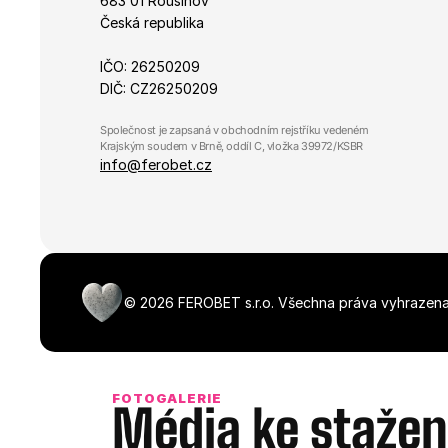
683 01 Rousínov
Česká republika
laravel_session
IČO: 26250209
DIČ: CZ26250209
udid
Zásadách 
Společnost je zapsaná v obchodním rejstříku vedeném 
Krajským soudem v Brně, oddíl C, vložka 39972/KSBR
XSRF-TOKEN
info@ferobet.cz
Název
Název
_ga_R98VL1VNQ0
©
2026
FEROBET s.r.o.
Všechna práva vyhrazena
_gat_gtag_UA_3938
_gid
sid
FOTOGALERIE
_ga_K4R0F19QP7
IDE
Média ke stažen