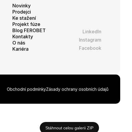
Novinky
tifikaci instance
Prodejci
Ke stažení
Projekt fúze
ci zařízení, která
Blog FEROBET
LinkedIn
používání a zlepšila
Kontakty
Instagram
O nás
 se zabezpečením
Facebook
Kariéra
by.
tavu relace.
Obchodní podmínky
Zásady ochrany osobních údajů
 a používá se k
lapky).
tualizuje
okud je nalezen
í k počítání a
 použit jako pro
tavu relace.
eclick a provádí
webové stránky a
 vidět před
Stáhnout celou galerii ZIP